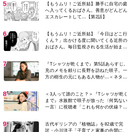
5
【もうムリ！ご近所姑】勝手に自宅の庭
へ入ってくるおばさん。善意がどんどん
エスカレートして…【第2話】
6
【もうムリ！ご近所姑】「今日はどこ行
くん？」出かける度に聞いてくる近所の
おばさん。毎日監視される生活が始ま
り…【第1話】
7
『Tシャツが乾くまで』第5話あらすじ。
充のメモを頼りに長野を訪ねた咲子。一
方の樹生の元にもある人物が…＜ネタバ
レあり＞
8
＜3人って誰のこと？＞『Tシャツが乾く
まで』水族館で咲子が放った〈何気ない
一言〉に視聴者「これも何かの伏線？」
「子どもの話だと…」
9
古代ギリシアの『植物誌』を82歳で完
訳・小川洋子「子育てと家事の合間に、