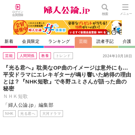
ログイン
検索
メニュー
会員登録
新着
会員限定
ランキング
芸能
読者手記
介護
芸能
人間関係
教養
トレンド
2024年10月18日
『光る君へ』耽美なOP曲のイメージは意外にも…
平安ドラマにエレキギターが鳴り響いた納得の理由
とは？『NHK短歌』で冬野ユミさんが語った曲の
秘密
ＮＨＫ短歌
「婦人公論.jp」編集部
NHK
光る君へ
大河ドラマ