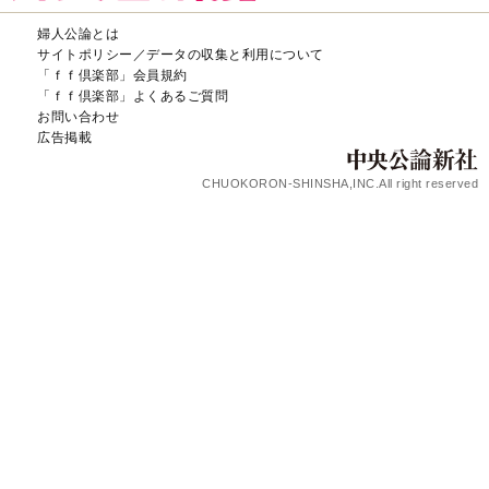
婦人公論とは
サイトポリシー／データの収集と利用について
「ｆｆ倶楽部」会員規約
「ｆｆ倶楽部」よくあるご質問
お問い合わせ
広告掲載
CHUOKORON-SHINSHA,INC.All right reserved