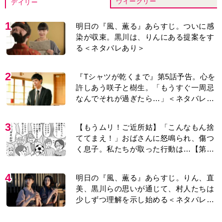
ウイークリー
デイリー
1
明日の『風、薫る』あらすじ。ついに感
染が収束。黒川は、りんにある提案をす
る＜ネタバレあり＞
2
『Tシャツが乾くまで』第5話予告。心を
許しあう咲子と樹生。「もうすぐ一周忌
なんでそれが過ぎたら…」＜ネタバレあ
り＞
3
【もうムリ！ご近所姑】「こんなもん捨
ててまえ！」おばさんに怒鳴られ、傷つ
く息子。私たちが取った行動は…【第3
話】
4
明日の『風、薫る』あらすじ。りん、直
美、黒川らの思いが通じて、村人たちは
少しずつ理解を示し始める＜ネタバレあ
り＞