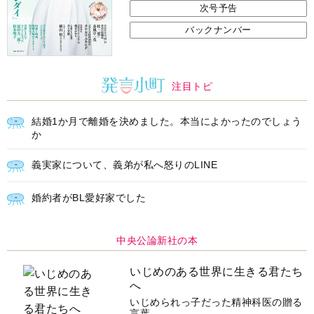
次号予告
バックナンバー
注目トピ
結婚1か月で離婚を決めました。本当によかったのでしょう
か
義実家について、義弟が私へ怒りのLINE
婚約者がBL愛好家でした
中央公論新社の本
いじめのある世界に生きる君たち
へ
いじめられっ子だった精神科医の贈る
言葉