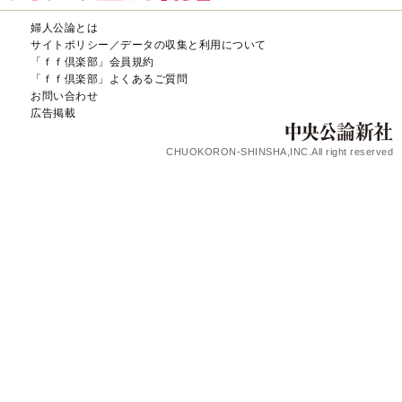
婦人公論とは
サイトポリシー／データの収集と利用について
「ｆｆ倶楽部」会員規約
「ｆｆ倶楽部」よくあるご質問
お問い合わせ
広告掲載
CHUOKORON-SHINSHA,INC.All right reserved