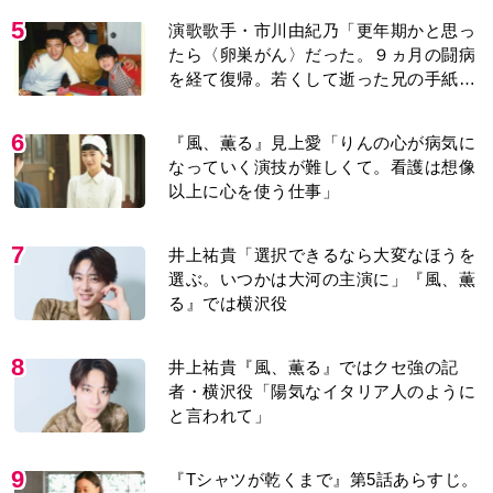
5
演歌歌手・市川由紀乃「更年期かと思っ
たら〈卵巣がん〉だった。９ヵ月の闘病
を経て復帰。若くして逝った兄の手紙を
今も支えに」【2026上半期BEST】
6
『風、薫る』見上愛「りんの心が病気に
なっていく演技が難しくて。看護は想像
以上に心を使う仕事」
7
井上祐貴「選択できるなら大変なほうを
選ぶ。いつかは大河の主演に」『風、薫
る』では横沢役
8
井上祐貴『風、薫る』ではクセ強の記
者・横沢役「陽気なイタリア人のように
と言われて」
9
『Tシャツが乾くまで』第5話あらすじ。