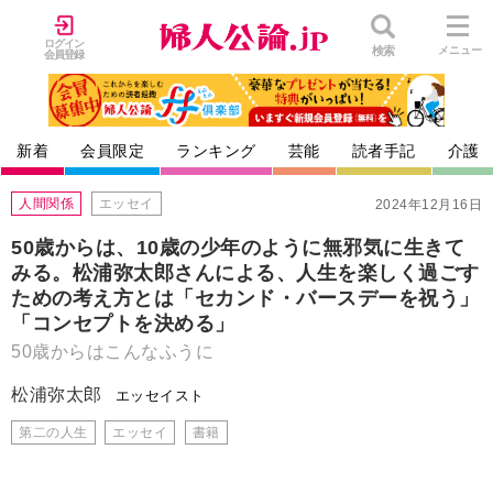
ログイン
検索
メニュー
会員登録
新着
会員限定
ランキング
芸能
読者手記
介護
人間関係
エッセイ
2024年12月16日
50歳からは、10歳の少年のように無邪気に生きて
みる。松浦弥太郎さんによる、人生を楽しく過ごす
ための考え方とは「セカンド・バースデーを祝う」
「コンセプトを決める」
50歳からはこんなふうに
松浦弥太郎
エッセイスト
第二の人生
エッセイ
書籍