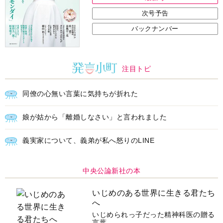
次号予告
バックナンバー
注目トピ
同僚の心無い言葉に気持ちが折れた
娘が姑から「離婚しなさい」と言われました
義実家について、義弟が私へ怒りのLINE
中央公論新社の本
いじめのある世界に生きる君たち
へ
いじめられっ子だった精神科医の贈る
言葉