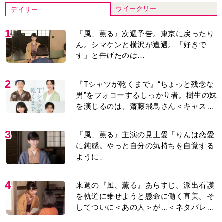
ウイークリー
デイリー
1
『風、薫る』次週予告。東京に戻ったり
ん。シマケンと横沢が遭遇。「好きで
す」と告げたのは…
2
『Tシャツが乾くまで』“ちょっと残念な
男”をフォローするしっかり者。樹生の妹
を演じるのは、齋藤飛鳥さん＜キャスト
紹介＞
3
『風、薫る』主演の見上愛「りんは恋愛
に鈍感。やっと自分の気持ちを自覚する
ように」
4
来週の『風、薫る』あらすじ。派出看護
を軌道に乗せようと懸命に働く直美。そ
してついに＜あの人＞が…＜ネタバレあ
り＞