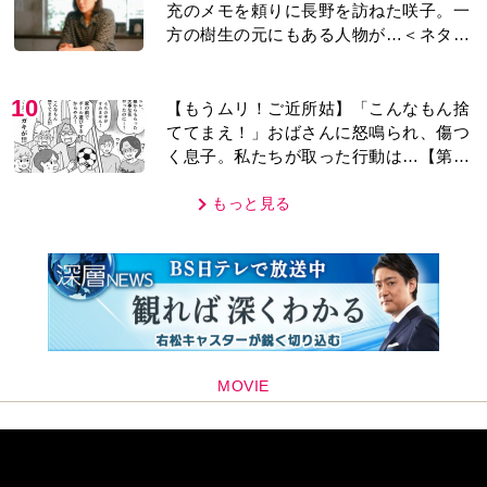
充のメモを頼りに長野を訪ねた咲子。一
方の樹生の元にもある人物が…＜ネタバ
レあり＞
10
【もうムリ！ご近所姑】「こんなもん捨
ててまえ！」おばさんに怒鳴られ、傷つ
く息子。私たちが取った行動は…【第3
話】
もっと見る
MOVIE