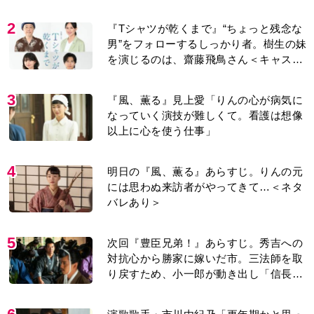
り＞
2
『Tシャツが乾くまで』“ちょっと残念な
男”をフォローするしっかり者。樹生の妹
を演じるのは、齋藤飛鳥さん＜キャスト
紹介＞
3
『風、薫る』見上愛「りんの心が病気に
なっていく演技が難しくて。看護は想像
以上に心を使う仕事」
4
明日の『風、薫る』あらすじ。りんの元
には思わぬ来訪者がやってきて…＜ネタ
バレあり＞
5
次回『豊臣兄弟！』あらすじ。秀吉への
対抗心から勝家に嫁いだ市。三法師を取
り戻すため、小一郎が動き出し「信長の
葬儀」を仕掛けるが…＜ネタバレあり＞