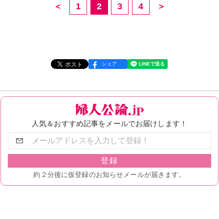
＜
1
2
3
4
＞
シェア