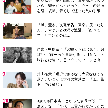
6
演歌歌手・市川由紀乃「更年期かと思っ
たら〈卵巣がん〉だった。９ヵ月の闘病
を経て復帰。若くして逝った兄の手紙を
今も支えに」【2026上半期BEST】
7
『風、薫る』次週予告。東京に戻ったり
ん。シマケンと横沢が遭遇。「好きで
す」と告げたのは…
8
作家・中島京子「60歳からはじめた、月
1回の〈ぼーっと日帰り旅〉。1泊以上の
旅行とは違い、思い立ってフラッと出か
けられるのがいいところ」【2026上半期
BEST】
9
井上祐貴「選択できるなら大変なほうを
選ぶ。いつかは大河の主演に」『風、薫
る』では横沢役
10
3歳で織田家当主となった信長の孫・三
法師。なぜ「名代」は置かれなかったの