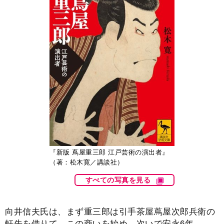
『新版 蔦屋重三郎 江戸芸術の演出者』
（著：松木寛／講談社）
すべての写真を見る
向井信夫氏は、まず重三郎は引手茶屋蔦屋次郎兵衛の
軒先を借りて、この商いを始め、次いで安永6年