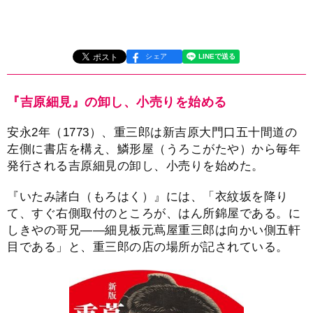
シェア
『吉原細見』の卸し、小売りを始める
安永2年（1773）、重三郎は新吉原大門口五十間道の
左側に書店を構え、鱗形屋（うろこがたや）から毎年
発行される吉原細見の卸し、小売りを始めた。
『いたみ諸白（もろはく）』には、「衣紋坂を降り
て、すぐ右側取付のところが、はん所錦屋である。に
しきやの哥兄――細見板元蔦屋重三郎は向かい側五軒
目である」と、重三郎の店の場所が記されている。