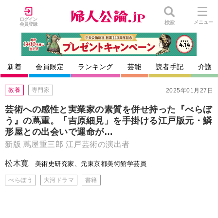
ログイン
検索
メニュー
会員登録
新着
会員限定
ランキング
芸能
読者手記
介護
教養
専門家
2025年01月27日
芸術への感性と実業家の素質を併せ持った『べらぼ
う』の蔦重。「吉原細見」を手掛ける江戸版元・鱗
形屋との出会いで運命が…
新版 蔦屋重三郎 江戸芸術の演出者
松木寛
美術史研究家、元東京都美術館学芸員
べらぼう
大河ドラマ
書籍