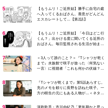
5
【もうムリ！ご近所姑】勝手に自宅の庭
へ入ってくるおばさん。善意がどんどん
エスカレートして…【第2話】
6
【もうムリ！ご近所姑】「今日はどこ行
くん？」出かける度に聞いてくる近所の
おばさん。毎日監視される生活が始ま
り…【第1話】
7
＜3人って誰のこと？＞『Tシャツが乾く
まで』水族館で咲子が放った〈何気ない
一言〉に視聴者「これも何かの伏線？」
「子どもの話だと…」
8
『Tシャツが乾くまで』第5話あらすじ。
充のメモを頼りに長野を訪ねた咲子。一
方の樹生の元にもある人物が…＜ネタバ
レあり＞
9
演歌歌手・市川由紀乃「更年期かと思っ