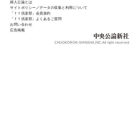
婦人公論とは
サイトポリシー／データの収集と利用について
「ｆｆ倶楽部」会員規約
「ｆｆ倶楽部」よくあるご質問
お問い合わせ
広告掲載
CHUOKORON-SHINSHA,INC.All right reserved