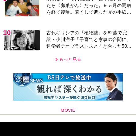
たら〈卵巣がん〉だった。９ヵ月の闘病
を経て復帰。若くして逝った兄の手紙を
今も支えに」【2026上半期BEST】
10
古代ギリシアの『植物誌』を82歳で完
訳・小川洋子「子育てと家事の合間に、
哲学者テオプラストスと向き合った50
年」
もっと見る
MOVIE