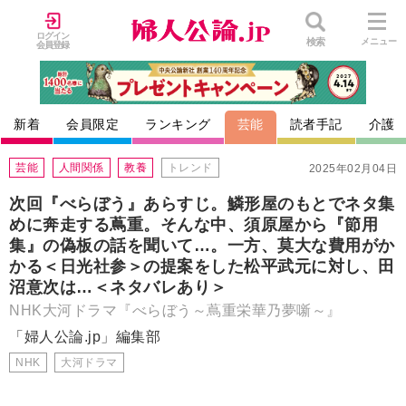
ログイン
検索
メニュー
会員登録
新着
会員限定
ランキング
芸能
読者手記
介護
芸能
人間関係
教養
トレンド
2025年02月04日
次回『べらぼう』あらすじ。鱗形屋のもとでネタ集
めに奔走する蔦重。そんな中、須原屋から『節用
集』の偽板の話を聞いて…。一方、莫大な費用がか
かる＜日光社参＞の提案をした松平武元に対し、田
沼意次は…＜ネタバレあり＞
NHK大河ドラマ『べらぼう～蔦重栄華乃夢噺～』
「婦人公論.jp」編集部
NHK
大河ドラマ