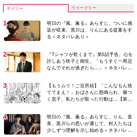
ウイークリー
デイリー
1
明日の『風、薫る』あらすじ。ついに感
染が収束。黒川は、りんにある提案をす
る＜ネタバレあり＞
2
『Tシャツが乾くまで』第5話予告。心を
許しあう咲子と樹生。「もうすぐ一周忌
なんでそれが過ぎたら…」＜ネタバレあ
り＞
3
【もうムリ！ご近所姑】「こんなもん捨
ててまえ！」おばさんに怒鳴られ、傷つ
く息子。私たちが取った行動は…【第3
話】
4
明日の『風、薫る』あらすじ。りん、直
美、黒川らの思いが通じて、村人たちは
少しずつ理解を示し始める＜ネタバレあ
り＞