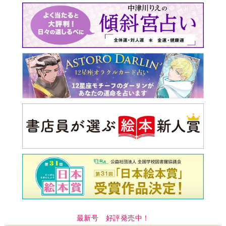
最新号 好評発売中！
実家の処分から終の棲家ま
でどうする？60代からの家
モンダイ
最新号