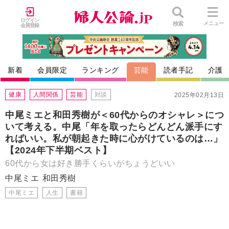
ログイン
検索
メニュー
会員登録
新着
会員限定
ランキング
芸能
読者手記
介護
健康
人間関係
芸能
対談
2025年02月13日
中尾ミエと和田秀樹が＜60代からのオシャレ＞につ
いて考える。中尾「年を取ったらどんどん派手にす
ればいい。私が朝起きた時に心がけているのは…」
【2024年下半期ベスト】
60代から女は好き勝手くらいがちょうどいい
中尾ミエ
和田秀樹
中尾ミエ
人生
書籍