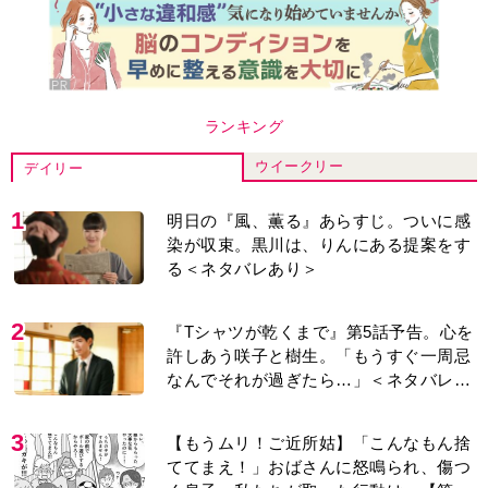
ウイークリー
デイリー
1
明日の『風、薫る』あらすじ。ついに感
染が収束。黒川は、りんにある提案をす
る＜ネタバレあり＞
2
『Tシャツが乾くまで』第5話予告。心を
許しあう咲子と樹生。「もうすぐ一周忌
なんでそれが過ぎたら…」＜ネタバレあ
り＞
3
【もうムリ！ご近所姑】「こんなもん捨
ててまえ！」おばさんに怒鳴られ、傷つ
く息子。私たちが取った行動は…【第3
話】
4
明日の『風、薫る』あらすじ。りん、直
美、黒川らの思いが通じて、村人たちは
少しずつ理解を示し始める＜ネタバレあ
り＞