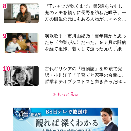
を経て復帰。若くして逝った兄の手紙を
今も支えに」【2026上半期BEST】
10
古代ギリシアの『植物誌』を82歳で完
訳・小川洋子「子育てと家事の合間に、
哲学者テオプラストスと向き合った50
年」
もっと見る
MOVIE