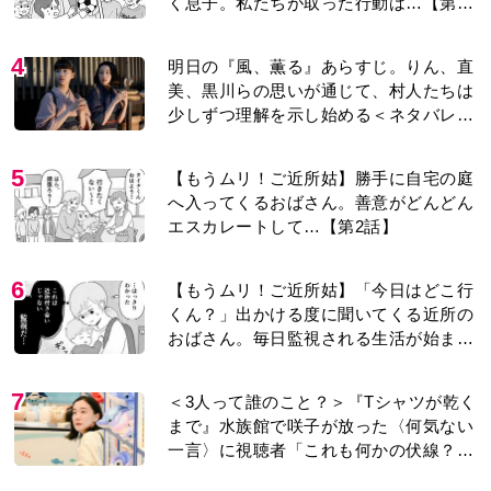
5
【もうムリ！ご近所姑】勝手に自宅の庭
へ入ってくるおばさん。善意がどんどん
エスカレートして…【第2話】
6
【もうムリ！ご近所姑】「今日はどこ行
くん？」出かける度に聞いてくる近所の
おばさん。毎日監視される生活が始ま
り…【第1話】
7
＜3人って誰のこと？＞『Tシャツが乾く
まで』水族館で咲子が放った〈何気ない
一言〉に視聴者「これも何かの伏線？」
「子どもの話だと…」
8
『Tシャツが乾くまで』第5話あらすじ。
充のメモを頼りに長野を訪ねた咲子。一
方の樹生の元にもある人物が…＜ネタバ
レあり＞
9
演歌歌手・市川由紀乃「更年期かと思っ
たら〈卵巣がん〉だった。９ヵ月の闘病