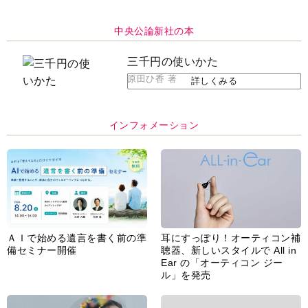
インフォメーション
ＡＩで始める遺言を書く前の準
耳にすっぽり！オーティコン補
備セミナー開催
聴器、新しいスタイルで All in
Ear の「オーティコン ジー
ル」を発売
脳の健康習慣をサポートするオ
【編集部より】広告ページにつ
ープンイヤー型イヤホン
いてのお詫びと訂正
「kikippa イヤホン