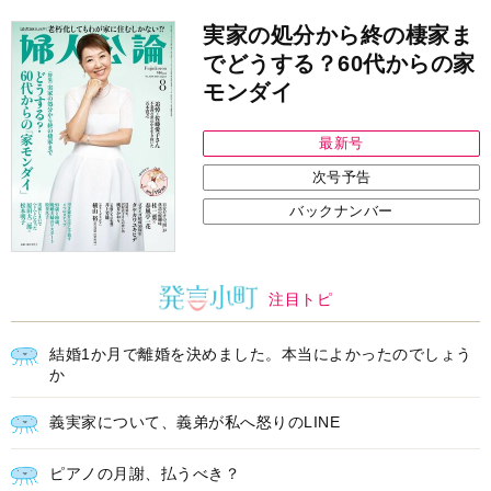
次号予告
バックナンバー
注目トピ
結婚1か月で離婚を決めました。本当によかったのでしょう
か
義実家について、義弟が私へ怒りのLINE
ピアノの月謝、払うべき？
中央公論新社の本
三千円の使いかた
原田ひ香 著
詳しくみる