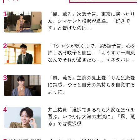
1
『風、薫る』次週予告。東京に戻ったり
ん。シマケンと横沢が遭遇。「好きで
す」と告げたのは…
2
『Tシャツが乾くまで』第5話予告。心を
許しあう咲子と樹生。「もうすぐ一周忌
なんでそれが過ぎたら…」＜ネタバレあ
り＞
3
『風、薫る』主演の見上愛「りんは恋愛
に鈍感。やっと自分の気持ちを自覚する
ように」
4
井上祐貴「選択できるなら大変なほうを
選ぶ。いつかは大河の主演に」『風、薫
る』では横沢役