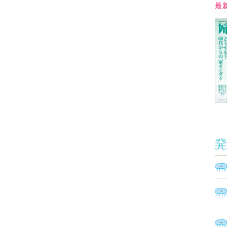
イ
Ａ
く
催
脳
ト
型イ
ヤホ
モ