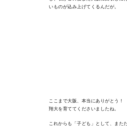
翔大を育ててくださいましたね。
これからも「子ども」として、また
【関連記事】
大神いずみ「長男・翔大が大阪から帰
介を母は見逃さなかった」
大神いずみ「旅立ちの春がやってきた
返す勇気は今はない」
大神いずみ「高校野球を引退したはず
て最初で最後のユニフォーム、最後の
出典＝WEBオリジナル
大神いずみ