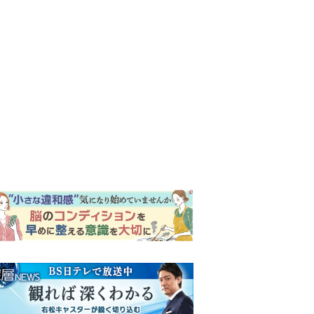
ンキング
ウイークリー
イリー
『Tシャツが乾くまで』第5話
予告。心を許しあう咲子と樹
生。「もうすぐ一周忌なんで
それが過ぎたら…」＜ネタバ
『風、薫る』次週予告。東京
レあり＞
に戻ったりん。シマケンと横
沢が遭遇。「好きです」と告
げたのは…
【もうムリ！ご近所姑】「こ
んなもん捨ててまえ！」おば
さんに怒鳴られ、傷つく息
子。私たちが取った行動は…
井上祐貴「選択できるなら大
【第3話】
変なほうを選ぶ。いつかは大