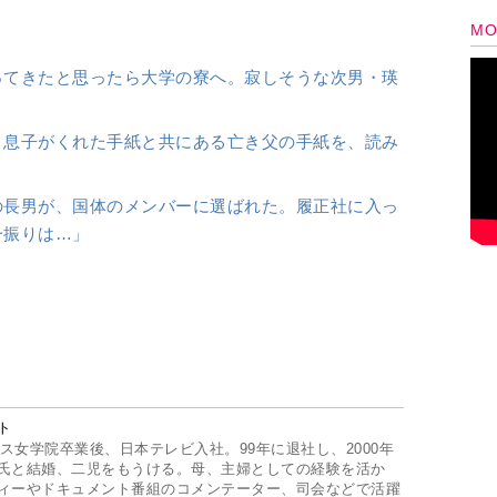
ト
リス女学院卒業後、日本テレビ入社。99年に退社し、2000年
氏と結婚、二児をもうける。母、主婦としての経験を活か
ィーやドキュメント番組のコメンテーター、司会などで活躍
5
6
7
8