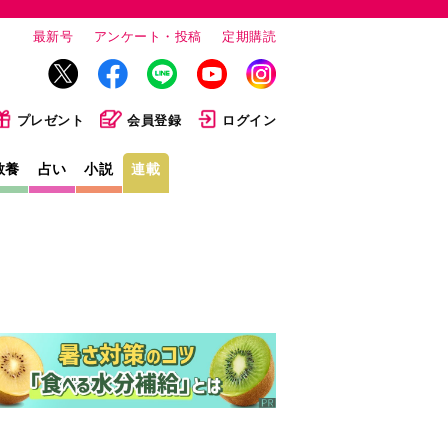
最新号
アンケート・投稿
定期購読
プレゼント
会員登録
ログイン
教養
占い
小説
連載