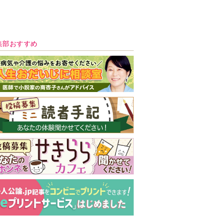
新号 好評発売中！
実家の処分から終
の棲家までどうす
る？60代からの家
モンダイ
最新号
次号予告