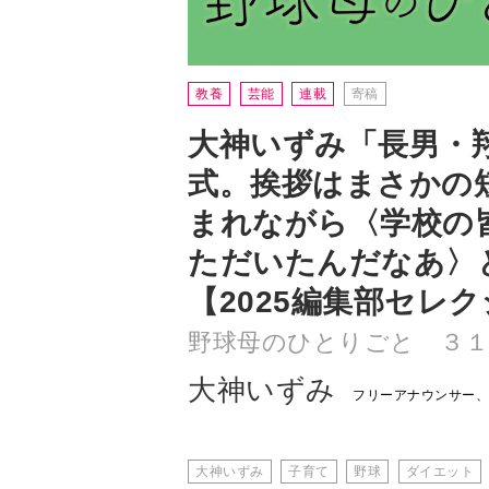
大神いずみ「長男・
式。挨拶はまさかの
まれながら〈学校の
ただいたんだなあ〉
【2025編集部セレ
野球母のひとりごと ３１
大神いずみ
フリーアナウンサー
大神いずみ
子育て
野球
ダイエット
大阪を去る日