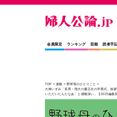
会員限定
ランキング
芸能
読者手
TOP
連載
野球母のひとりごと
大神いずみ「長男・翔大の履正社の卒業式。挨拶
いただいたんだなあ〉と感慨深い」【2025編集
教養
芸能
連載
寄稿