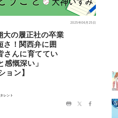
翔大の履正社の卒業
短さ！関西弁に囲
皆さんに育ててい
ラ
と感慨深い」
デ
クション】
1
2
、タレント
3
4