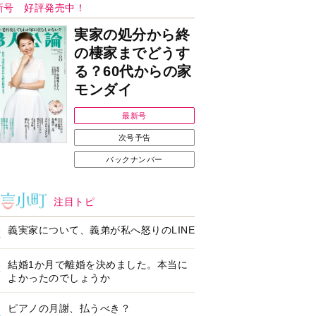
ンフォメーション
Ｉで始める遺言を書
耳にすっぽり！オーテ
前の準備セミナー開
ィコン補聴器、新しい
スタイルで All in Ear
の「オーティコン ジー
ル」を発売
の健康習慣をサポー
【編集部より】広告ペ
するオープンイヤー
ージについてのお詫び
ヤホン「kikippa イ
と訂正
ン HERALBONY
デル」発売