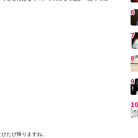
たびたび帰りますね。
MO
ってきたと思ったら大学の寮へ。寂しそうな次男・瑛
。息子がくれた手紙と共にある亡き父の手紙を、読み
の長男が、国体のメンバーに選ばれた。履正社に入っ
一振りは…」
編