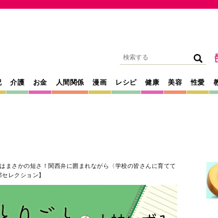
記
介護
お金
人間関係
漫画
レシピ
健康
美容
性愛
はまさかの短さ！関西弁に囲まれながら〈学校の皆さんに育てて
部セレクション】
2025年06月25日