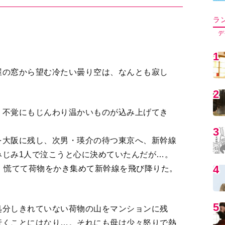
5
屋の窓から望む冷たい曇り空は、なんとも寂し
6
、不覚にもじんわり温かいものが込み上げてき
7
を大阪に残し、次男・瑛介の待つ東京へ、新幹線
みじみ1人で泣こうと心に決めていたんだが…。
、慌てて荷物をかき集めて新幹線を飛び降りた。
8
処分しきれていない荷物の山をマンションに残
9
行くことにはなり…。それにも母は少々怒りで熱
1