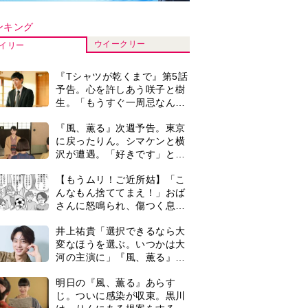
河の主演に」『風、薫る』で
は横沢役
明日の『風、薫る』あらす
じ。ついに感染が収束。黒川
は、りんにある提案をする＜
ネタバレあり＞
『風、薫る』主演の見上愛
「りんは恋愛に鈍感。やっと
自分の気持ちを自覚するよう
に」
演歌歌手・市川由紀乃「更年
期かと思ったら〈卵巣がん〉
だった。９ヵ月の闘病を経て
復帰。若くして逝った兄の手
＜3人って誰のこと？＞『Tシ
紙を今も支えに」【2026上半
ャツが乾くまで』水族館で咲
期BEST】
子が放った〈何気ない一言〉
に視聴者「これも何かの伏
【もうムリ！ご近所姑】「今
線？」「子どもの話だと…」
日はどこ行くん？」出かける
度に聞いてくる近所のおばさ
ん。毎日監視される生活が始
0
【もうムリ！ご近所姑】勝手
まり…【第1話】
に自宅の庭へ入ってくるおば