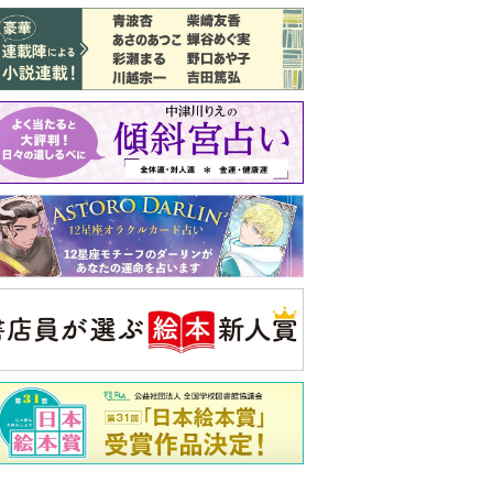
バックナンバー
注目トピ
義実家について、義弟が私へ怒りのLINE
結婚1か月で離婚を決めました。本当に
よかったのでしょうか
ピアノの月謝、払うべき？
央公論新社の本
いじめのある世界に生き
る君たちへ
いじめられっ子だった精神
科医の贈る言葉
詳しくみる
久夫 著