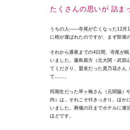
うちの人――寺尾が亡くなった12月
に棺が運ばれたのですが、まず部屋
それから通夜までの4日間、寺尾が眠
いました。藤島親方（元大関・武双
てくださり、盟友だった貴乃花さん
て……。
同期生だった琴ヶ梅さん（元関脇）
内）は、それこそ付きっきり。ほか
いました。葬儀の日までホテルに連
ほどです。
通夜には800名、告別式には400
脇・初代琴ノ若）や浅香山親方（元
てくださって。本当に多くの方に好