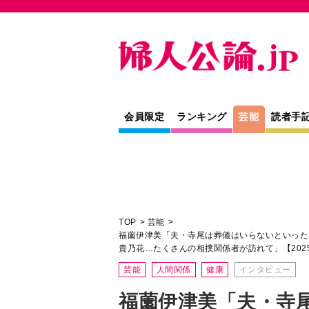
会員限定
ランキング
芸能
読者手
TOP
芸能
福薗伊津美「夫・寺尾は葬儀はいらないといったけ
貴乃花…たくさんの相撲関係者が訪れて」【202
芸能
人間関係
健康
インタビュー
福薗伊津美「夫・寺
といったけれど、通夜
に400名。藤島親方