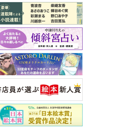
バックナンバー
注目トピ
義実家について、義弟が私へ怒りのLINE
同僚の心無い言葉に気持ちが折れた
ピアノの月謝、払うべき？
央公論新社の本
三千円の使いかた
原田ひ香 著
詳しくみる
ンフォメーション