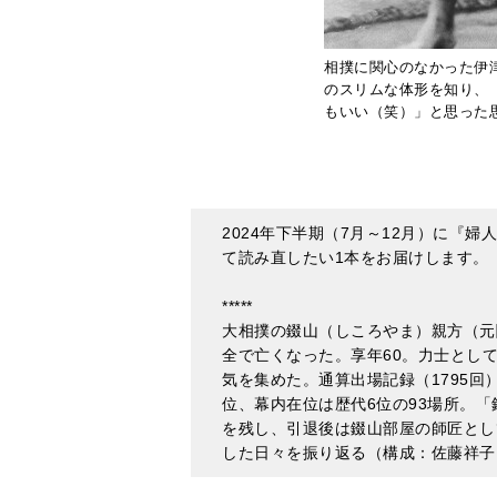
もいい（笑）」と思った
2024年下半期（7月～12月）に『婦
て読み直したい1本をお届けします。（
*****
大相撲の錣山（しころやま）親方（元関
全で亡くなった。享年60。力士とし
気を集めた。通算出場記録（1795回
位、幕内在位は歴代6位の93場所。
を残し、引退後は錣山部屋の師匠とし
した日々を振り返る（構成：佐藤祥子
たくさんの思いが 詰ま