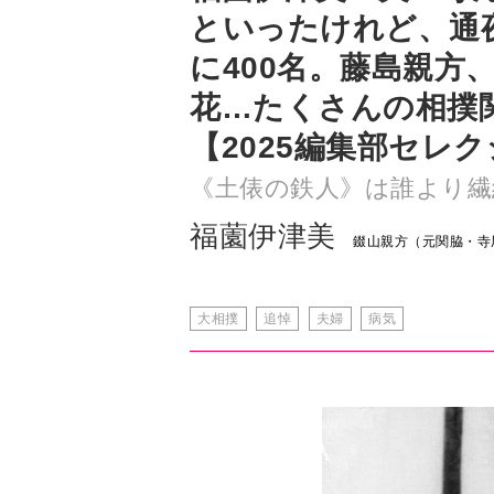
花…たくさんの相撲
【2025編集部セレ
《土俵の鉄人》は誰より繊
福薗伊津美
錣山親方（元関脇・寺
大相撲
追悼
夫婦
病気