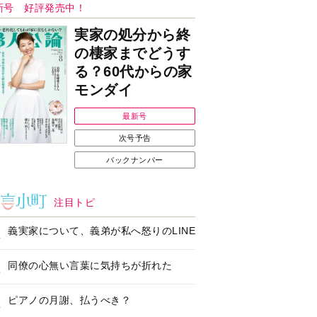
Ｉで始める遺言を書
耳にすっぽり！オーテ
前の準備セミナー開
ィコン補聴器、新しい
スタイルで All in Ear
の「オーティコン ジー
ル」を発売
の健康習慣をサポー
【編集部より】広告ペ
するオープンイヤー
ージについてのお詫び
ヤホン「kikippa イ
と訂正
ン HERALBONY
デル」発売
なたのペット自慢を
【編集部より】公式ア