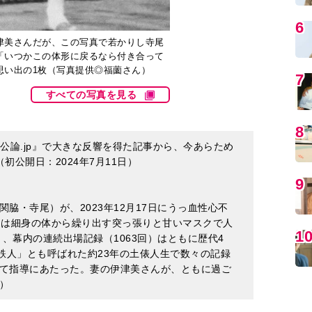
思い出の1枚（写真提供◎福薗さん）
すべての写真を見る
MO
人公論.jp』で大きな反響を得た記事から、今あらため
初公開日：2024年7月11日）
脇・寺尾）が、2023年12月17日にうっ血性心不
ては細身の体から繰り出す突っ張りと甘いマスクで人
）、幕内の連続出場記録（1063回）はともに歴代4
「鉄人」とも呼ばれた約23年の土俵人生で数々の記録
て指導にあたった。妻の伊津美さんが、ともに過ご
）
編
った棺