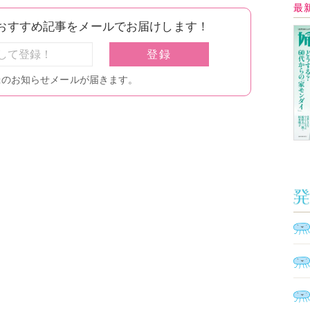
Ａ
く
催
脳
ト
型イ
ヤホ
モ
あ