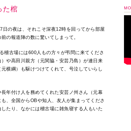
17日の夜は、それこそ深夜12時を回ってから部屋
の前の報道陣の数に驚いてしまって。
る稽古場には600人もの方々が弔問に来てくださ
山）や高田川親方（元関脇・安芸乃島）が連日来
（元横綱）も駆けつけてくれて、号泣していらし
や長年付け人を務めてくれた安芸ノ州さん（元幕
にも、全国からOBや知人、友人が集まってくださ
泊したり、なかには稽古場に雑魚寝する人もいた
名。相撲界での一門は違えど、佐渡ヶ嶽親方（元関
大関・魁皇）などたくさんの相撲関係者が参列し
いていただいていたんだな、と思えたひと時でし