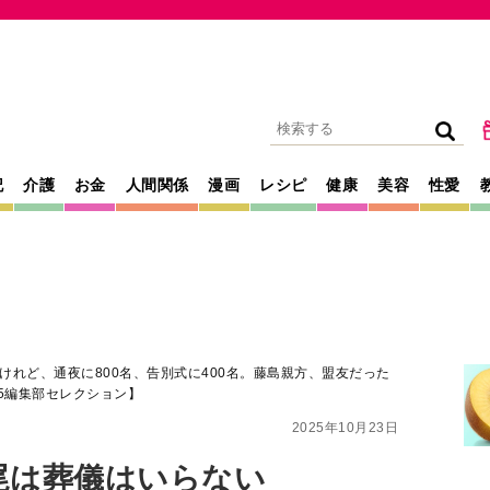
記
介護
お金
人間関係
漫画
レシピ
健康
美容
性愛
れど、通夜に800名、告別式に400名。藤島親方、盟友だった
5編集部セレクション】
2025年10月23日
尾は葬儀はいらない
に800名、告別式
、盟友だった貴乃