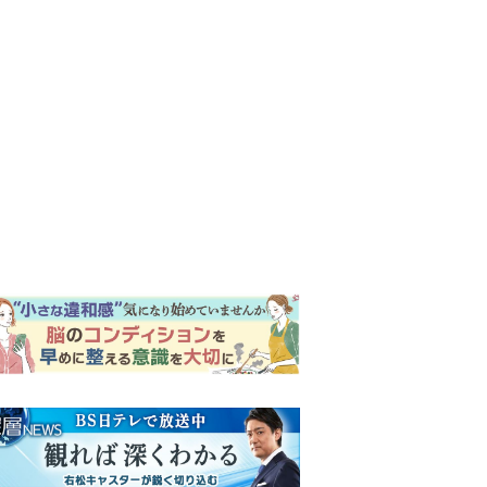
ンキング
ウイークリー
イリー
『風、薫る』次週予告。東京
に戻ったりん。シマケンと横
沢が遭遇。「好きです」と告
げたのは…
『Tシャツが乾くまで』“ちょ
っと残念な男”をフォローする
しっかり者。樹生の妹を演じ
るのは、齋藤飛鳥さん＜キャ
『Tシャツが乾くまで』第5話
スト紹介＞
予告。心を許しあう咲子と樹
生。「もうすぐ一周忌なんで
それが過ぎたら…」＜ネタバ
『風、薫る』主演の見上愛
レあり＞
「りんは恋愛に鈍感。やっと