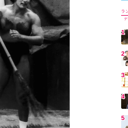
5
6
7
8
9
1
津美さんだが、この写真で若かりし寺尾
「いつかこの体形に戻るなら付き合って