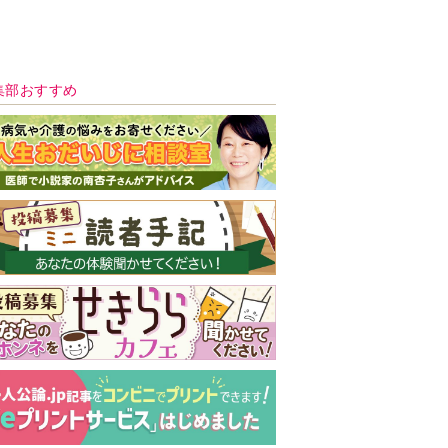
新号 好評発売中！
実家の処分から終
の棲家までどうす
る？60代からの家
モンダイ
最新号
次号予告