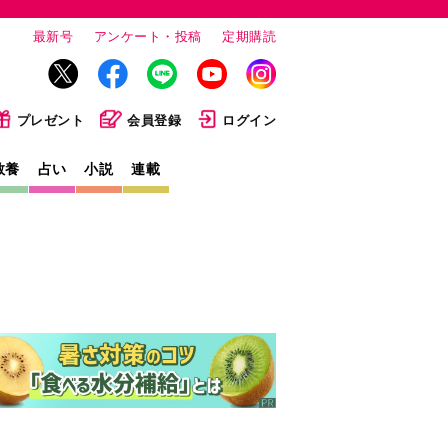
最新号
アンケート・投稿
定期購読
プレゼント
会員登録
ログイン
教養
占い
小説
連載