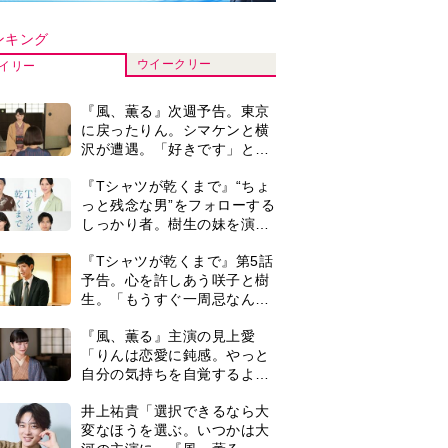
自分の気持ちを自覚するよう
に」
井上祐貴「選択できるなら大
変なほうを選ぶ。いつかは大
河の主演に」『風、薫る』で
は横沢役
井上祐貴『風、薫る』ではク
セ強の記者・横沢役「陽気な
イタリア人のようにと言われ
て」
演歌歌手・市川由紀乃「更年
期かと思ったら〈卵巣がん〉
だった。９ヵ月の闘病を経て
復帰。若くして逝った兄の手
＜3人って誰のこと？＞『Tシ
紙を今も支えに」【2026上半
ャツが乾くまで』水族館で咲
期BEST】
子が放った〈何気ない一言〉
に視聴者「これも何かの伏
来週の『風、薫る』あらす
線？」「子どもの話だと…」
じ。派出看護を軌道に乗せよ
うと懸命に働く直美。そして
ついに＜あの人＞が…＜ネタ
0
『風、薫る』見上愛「りんの
バレあり＞
心が病気になっていく演技が