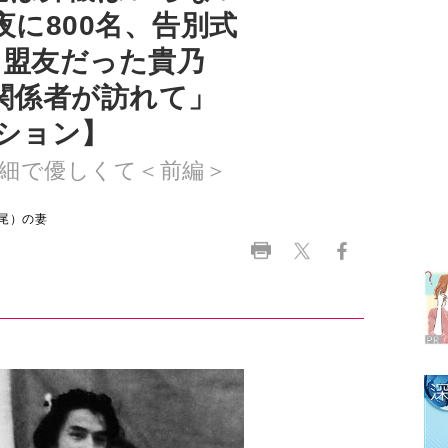
関係者が訪れて」
クション】
細で優しくて＜前編＞
ラ
尾）の妻
デ
1
2
3
4