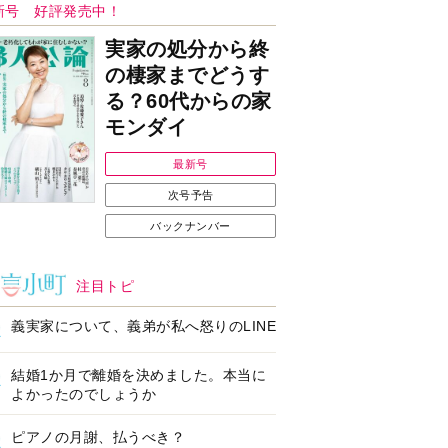
ンフォメーション
Ｉで始める遺言を書
耳にすっぽり！オーテ
前の準備セミナー開
ィコン補聴器、新しい
スタイルで All in Ear
の「オーティコン ジー
ル」を発売
の健康習慣をサポー
【編集部より】広告ペ
するオープンイヤー
ージについてのお詫び
ヤホン「kikippa イ
と訂正
ン HERALBONY
デル」発売