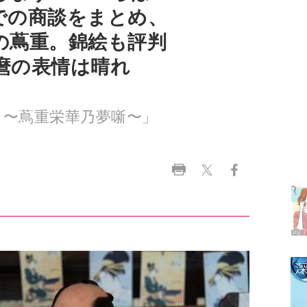
麿の表情は晴れ
う〜蔦重栄華乃夢噺〜」
ラ
デ
1
2
3
4