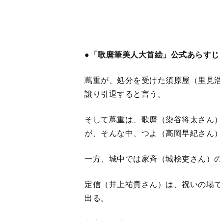
定信（井上祐貴さん）は、祝いの場
出る。
家斉や治済（生田斗真さん）は動揺
1
2