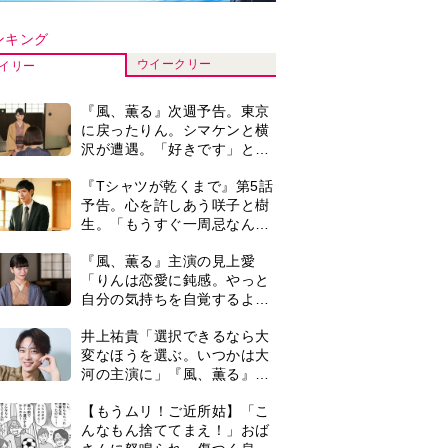
河の主演に」『風、薫る』で
は横沢役
【もうムリ！ご近所姑】「こ
んなもん捨ててまえ！」おば
さんに怒鳴られ、傷つく息
子。私たちが取った行動は…
演歌歌手・市川由紀乃「更年
【第3話】
期かと思ったら〈卵巣がん〉
だった。９ヵ月の闘病を経て
復帰。若くして逝った兄の手
＜3人って誰のこと？＞『Tシ
紙を今も支えに」【2026上半
ャツが乾くまで』水族館で咲
期BEST】
子が放った〈何気ない一言〉
に視聴者「これも何かの伏
井上祐貴『風、薫る』ではク
線？」「子どもの話だと…」
セ強の記者・横沢役「陽気な
イタリア人のようにと言われ
て」
『風、薫る』見上愛「りんの
心が病気になっていく演技が
難しくて。看護は想像以上に
心を使う仕事」
0
『Tシャツが乾くまで』“ちょ
っと残念な男”をフォローする