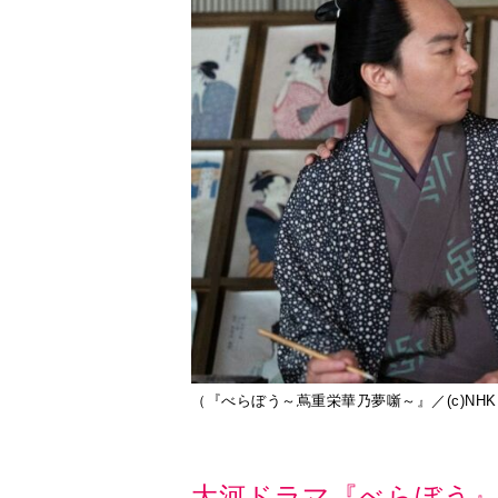
（『べらぼう～蔦重栄華乃夢噺～』／(c)NHK
大河ドラマ『べらぼう』
横浜流星さん主演で放送中の大河ドラ