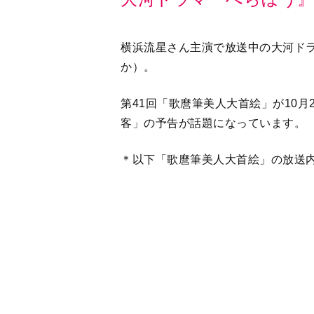
か）。
第41回「歌麿筆美人大首絵」が10
客」の予告が話題になっています。
＊以下「歌麿筆美人大首絵」の放送
●「歌麿筆美人大首絵」公式あらすじ
蔦重が、処分を受けた須原屋（里見
譲り引退すると言う。
そして蔦重は、歌麿（染谷将太さん
が、そんな中、つよ（高岡早紀さん
一方、城中では家斉（城桧吏さん）