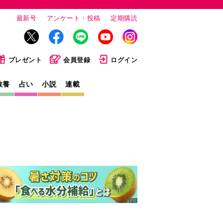
最新号
アンケート・投稿
定期購読
プレゼント
会員登録
ログイン
教養
占い
小説
連載