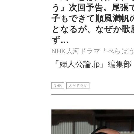
となるが、なぜか歌
ず…
NHK大河ドラマ「べらぼ
「婦人公論.jp」編集部
NHK
大河ドラマ