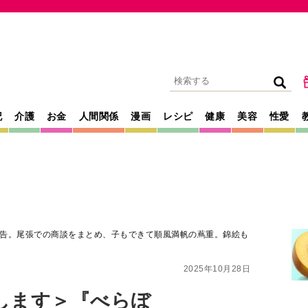
記
介護
お金
人間関係
漫画
レシピ
健康
美容
性愛
告。尾張での商談をまとめ、子もできて順風満帆の蔦重。錦絵も
2025年10月28日
します＞『べらぼ
での商談をまとめ、
の蔦重。錦絵も評判