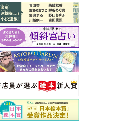
バックナンバー
注目トピ
義実家について、義弟が私へ怒りのLINE
結婚1か月で離婚を決めました。本当に
よかったのでしょうか
ピアノの月謝、払うべき？
央公論新社の本
いじめのある世界に生き
る君たちへ
いじめられっ子だった精神
科医の贈る言葉
詳しくみる
久夫 著