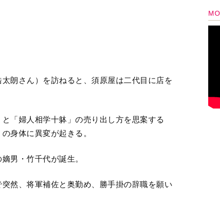
で突然、将軍補佐と奥勤め、勝手掛の辞職を願い
するが…。
3
4
＞