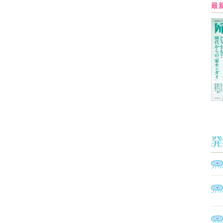
イ
Ａ
く
催
脳
ト
型イ
ヤホ
モ