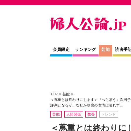
会員限定
ランキング
芸能
読者手
TOP
芸能
＜蔦重とは終わりにします＞『べらぼう』次回予
評判となるが、なぜか歌麿の表情は晴れず…
芸能
人間関係
教養
トレンド
＜蔦重とは終わりに
う』次回予告。尾張
子もできて順風満帆