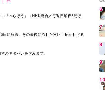
月26日に放送。その最後に流れた次回「招かれざる
MO
内容のネタバレを含みます。
浩太朗さん）を訪ねると、須原屋は二代目に店を
）と「婦人相学十躰」の売り出し方を思案する
編
）の身体に異変が起きる。
の嫡男・竹千代が誕生。