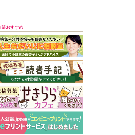
新号 好評発売中！
実家の処分から終
の棲家までどうす
る？60代からの家
モンダイ
最新号
次号予告