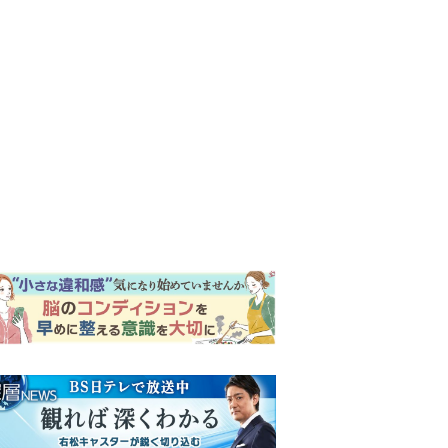
ンキング
ウイークリー
イリー
『風、薫る』次週予告。東京
に戻ったりん。シマケンと横
沢が遭遇。「好きです」と告
げたのは…
『Tシャツが乾くまで』第5話
予告。心を許しあう咲子と樹
生。「もうすぐ一周忌なんで
それが過ぎたら…」＜ネタバ
『風、薫る』主演の見上愛
レあり＞
「りんは恋愛に鈍感。やっと
自分の気持ちを自覚するよう
に」
井上祐貴「選択できるなら大
変なほうを選ぶ。いつかは大