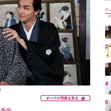
5
6
7
8
）
すべての写真を見る
9
予告
1
マ『べらぼう』（NHK総合／毎週日曜夜8時ほ