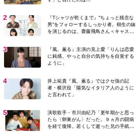
2
『Tシャツが乾くまで』“ちょっと残念な
男”をフォローするしっかり者。樹生の妹
を演じるのは、齋藤飛鳥さん＜キャスト
紹介＞
3
『風、薫る』主演の見上愛「りんは恋愛
に鈍感。やっと自分の気持ちを自覚する
ように」
4
井上祐貴『風、薫る』ではクセ強の記
者・横沢役「陽気なイタリア人のように
と言われて」
5
演歌歌手・市川由紀乃「更年期かと思っ
たら〈卵巣がん〉だった。９ヵ月の闘病
を経て復帰。若くして逝った兄の手紙を
今も支えに」【2026上半期BEST】