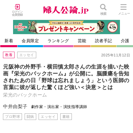
ログイン
検索
メニュー
会員登録
新着
会員限定
ランキング
芸能
読者手記
介護
教養
エッセイ
2025年11月12日
元阪神の外野手・横田慎太郎さんの生涯を描いた映
画『栄光のバックホーム』が公開に。脳腫瘍を告知
されたあの日「野球は忘れましょう」という医師の
言葉に彼が返した驚くほど強い＜決意＞とは
栄光のバックホーム
中井由梨子
劇作家・演出家・演技指導講師
プロ野球
闘病
エッセイ
書籍