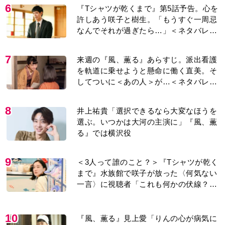
6
『Tシャツが乾くまで』第5話予告。心を
許しあう咲子と樹生。「もうすぐ一周忌
なんでそれが過ぎたら…」＜ネタバレあ
り＞
7
来週の『風、薫る』あらすじ。派出看護
を軌道に乗せようと懸命に働く直美。そ
してついに＜あの人＞が…＜ネタバレあ
り＞
8
井上祐貴「選択できるなら大変なほうを
選ぶ。いつかは大河の主演に」『風、薫
る』では横沢役
9
＜3人って誰のこと？＞『Tシャツが乾く
まで』水族館で咲子が放った〈何気ない
一言〉に視聴者「これも何かの伏線？」
「子どもの話だと…」
10
『風、薫る』見上愛「りんの心が病気に