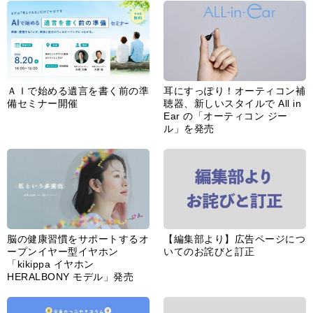
ＡＩで始める遺言を書く前の準
耳にすっぽり！オーティコン補
備セミナー開催
聴器、新しいスタイルで All in
Ear の「オーティコン ジー
ル」を発売
脳の健康習慣をサポートするオ
【編集部より】広告ページにつ
ープンイヤー型イヤホン
いてのお詫びと訂正
「kikippa イヤホン
HERALBONY モデル」発売