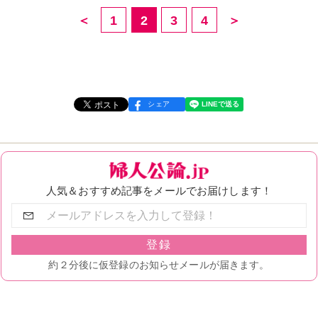
＜
1
2
3
4
＞
シェア