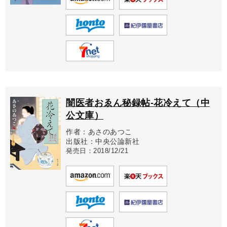
闇医者おゑん秘録帖-花冷えて（中
公文庫）
作者：あさのあつこ
出版社：中央公論新社
発売日：2018/12/21