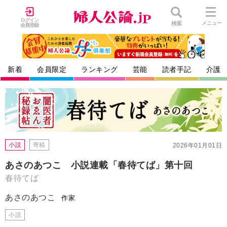
ログイン
検索
メニュー
会員登録
新着
会員限定
ランキング
芸能
読者手記
介護
小説
寄稿
2026年01月01日
あさのあつこ 小説連載「春待てば」第十回
春待てば
あさのあつこ
作家
小説