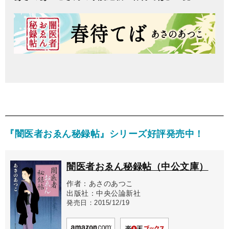
『闇医者おゑん秘録帖』シリーズ好評発売中！
闇医者おゑん秘録帖（中公文庫）
作者：あさのあつこ
出版社：中央公論新社
発売日：2015/12/19