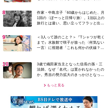
今も支えに」【2026上半期BEST】
8
作家・中島京子「60歳からはじめた、月
1回の〈ぼーっと日帰り旅〉。1泊以上の
旅行とは違い、思い立ってフラッと出か
けられるのがいいところ」【2026上半期
BEST】
9
＜3人って誰のこと？＞『Tシャツが乾く
まで』水族館で咲子が放った〈何気ない
一言〉に視聴者「これも何かの伏線？」
「子どもの話だと…」
10
3歳で織田家当主となった信長の孫・三
法師。なぜ「名代」は置かれなかったの
か。秀吉の勢力拡大のきっかけとなった
「清須会議」の背景とは…。濱田浩一郎
が『豊臣兄弟！』を解説
もっと見る