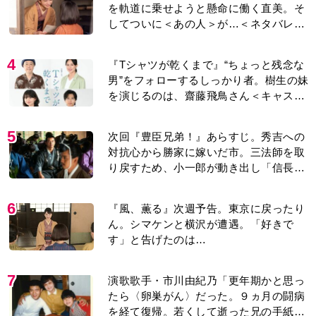
を軌道に乗せようと懸命に働く直美。そ
してついに＜あの人＞が…＜ネタバレあ
り＞
4
『Tシャツが乾くまで』“ちょっと残念な
男”をフォローするしっかり者。樹生の妹
を演じるのは、齋藤飛鳥さん＜キャスト
紹介＞
5
次回『豊臣兄弟！』あらすじ。秀吉への
対抗心から勝家に嫁いだ市。三法師を取
り戻すため、小一郎が動き出し「信長の
葬儀」を仕掛けるが…＜ネタバレあり＞
6
『風、薫る』次週予告。東京に戻ったり
ん。シマケンと横沢が遭遇。「好きで
す」と告げたのは…
7
演歌歌手・市川由紀乃「更年期かと思っ
たら〈卵巣がん〉だった。９ヵ月の闘病
を経て復帰。若くして逝った兄の手紙を