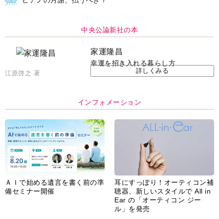
ピアノの月謝、払うべき？
中央公論新社の本
家運隆昌
幸運を招き入れる暮らし方
詳しくみる
江原啓之 著
インフォメーション
ＡＩで始める遺言を書く前の準
耳にすっぽり！オーティコン補
備セミナー開催
聴器、新しいスタイルで All in
Ear の「オーティコン ジー
ル」を発売