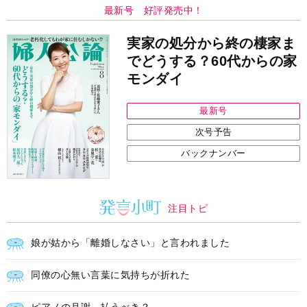
最新号 好評発売中！
実家の処分から終の棲家ま
でどうする？60代からの家
モンダイ
最新号
次号予告
バックナンバー
注目トピ
娘が姑から「離婚しなさい」と言われました
同僚の心無い言葉に気持ちが折れた