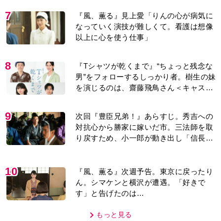
7
『風、薫る』見上愛「りんの心が病気に
なっていく演技が難しくて。看護は想像
以上に心を使う仕事」
8
『Tシャツが乾くまで』“ちょっと残念な
男”をフォローするしっかり者。樹生の妹
を演じるのは、齋藤飛鳥さん＜キャスト
紹介＞
9
次回『豊臣兄弟！』あらすじ。秀吉への
対抗心から勝家に嫁いだ市。三法師を取
り戻すため、小一郎が動き出し「信長の
葬儀」を仕掛けるが…＜ネタバレあり＞
10
『風、薫る』次週予告。東京に戻ったり
ん。シマケンと横沢が遭遇。「好きで
す」と告げたのは…
もっと見る