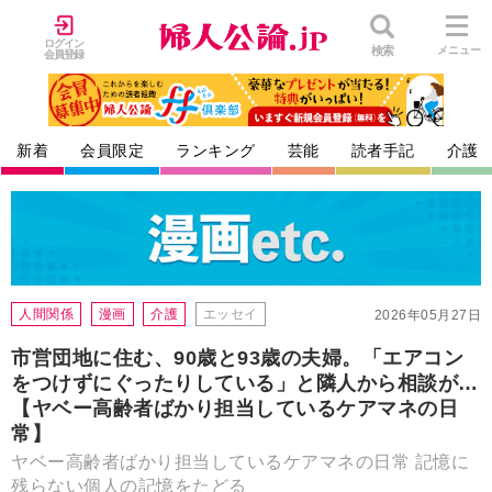
ログイン
検索
メニュー
会員登録
新着
会員限定
ランキング
芸能
読者手記
介護
人間関係
漫画
介護
エッセイ
2026年05月27日
市営団地に住む、90歳と93歳の夫婦。「エアコン
をつけずにぐったりしている」と隣人から相談が…
【ヤベー高齢者ばかり担当しているケアマネの日
常】
ヤベー高齢者ばかり担当しているケアマネの日常 記憶に
残らない個人の記憶をたどる