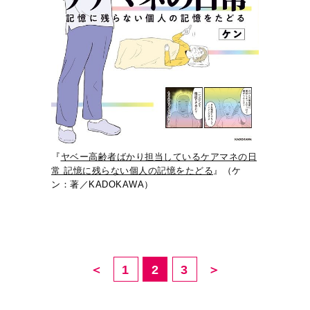
『
ヤベー高齢者ばかり担当しているケアマネの日
常 記憶に残らない個人の記憶をたどる
』（ケ
ン：著／KADOKAWA）
＜
1
2
3
＞