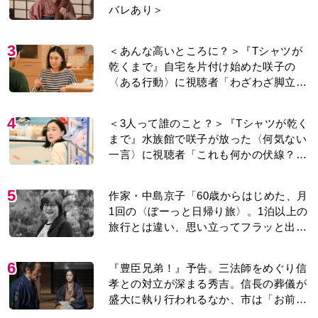
バレあり＞
3
＜あんな高いところに？＞『Tシャツが
乾くまで』自宅を片付け始めた咲子の
〈ある行動〉に視聴者「わざわざ脚立買
ってまで？」「主題歌と関係あるのか
な」
4
＜3人って誰のこと？＞『Tシャツが乾く
まで』水族館で咲子が放った〈何気ない
一言〉に視聴者「これも何かの伏線？」
「子どもの話だと…」
5
作家・中島京子「60歳からはじめた、月
1回の〈ぼーっと日帰り旅〉。1泊以上の
旅行とは違い、思い立ってフラッと出か
けられるのがいいところ」【2026上半期
BEST】
6
『豊臣兄弟！』予告。三法師をめぐり信
孝との対立が深まる秀吉。信長の葬儀が
盛大に執り行われるなか、市は「お前ら
に勝ち目はない」と告げ…