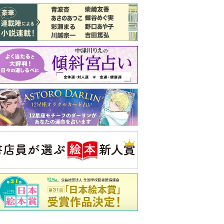
バックナンバー
注目トピ
同僚の心無い言葉に気持ちが折れた
義実家について、義弟が私へ怒りのLINE
ピアノの月謝、払うべき？
央公論新社の本
いじめのある世界に生き
る君たちへ
いじめられっ子だった精神
科医の贈る言葉
詳しくみる
久夫 著
ンフォメーション