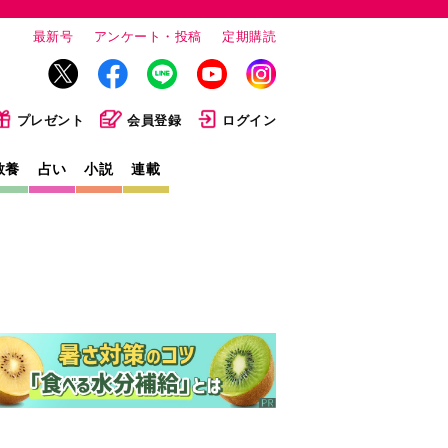
最新号
アンケート・投稿
定期購読
プレゼント
会員登録
ログイン
教養
占い
小説
連載