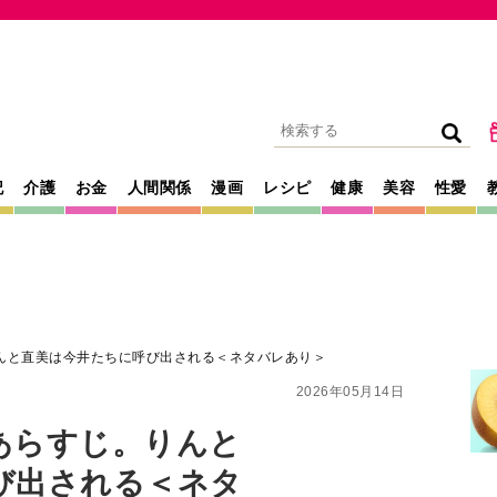
記
介護
お金
人間関係
漫画
レシピ
健康
美容
性愛
んと直美は今井たちに呼び出される＜ネタバレあり＞
2026年05月14日
あらすじ。りんと
び出される＜ネタ
、薫る』