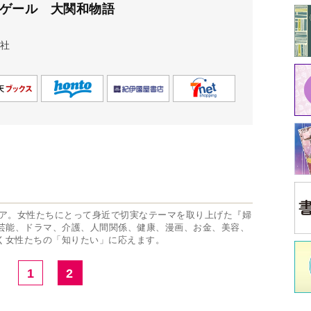
1
2
中
中井
イ