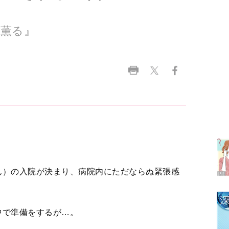
ラ
デ
1
ん）の入院が決まり、病院内にただならぬ緊張感
2
中で準備をするが…。
3
美（上坂樹里さん）が多田（筒井道隆さん）、今
る。
4