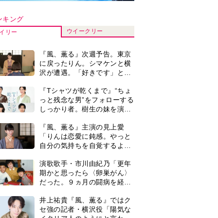
だった。９ヵ月の闘病を経て
復帰。若くして逝った兄の手
井上祐貴『風、薫る』ではク
紙を今も支えに」【2026上半
セ強の記者・横沢役「陽気な
期BEST】
イタリア人のようにと言われ
て」
来週の『風、薫る』あらす
じ。派出看護を軌道に乗せよ
うと懸命に働く直美。そして
ついに＜あの人＞が…＜ネタ
『Tシャツが乾くまで』第5話
バレあり＞
予告。心を許しあう咲子と樹
生。「もうすぐ一周忌なんで
それが過ぎたら…」＜ネタバ
井上祐貴「選択できるなら大
レあり＞
変なほうを選ぶ。いつかは大
河の主演に」『風、薫る』で
は横沢役
＜3人って誰のこと？＞『Tシ
ャツが乾くまで』水族館で咲
子が放った〈何気ない一言〉
に視聴者「これも何かの伏
0
『風、薫る』見上愛「りんの
線？」「子どもの話だと…」
心が病気になっていく演技が