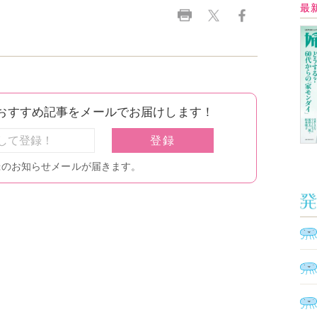
Ａ
く
催
脳
ト
型イ
ヤホ
モ