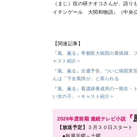
『
2026年度前期 連続テレビ小説
【放送予定】
３月３０日スタート
●
毎週月曜～土曜
●総合 午前8時～8時15分
●総合 午後0時45分～1時00分(
※土曜は一週間を振り返ります
＜毎週月曜～金曜＞
●BS・BSプレミアム4K 午前7時
【 作 】
吉澤智子
【 原案 】
田中ひかる 『明治のナ
【 音楽 】
野見祐ニ
【 主題歌 】
Mrs. GREEN APPL
【制作統括】
松園武大
【出演】
見上愛、上坂樹里、佐野
貴大、内田慈、丸山礼、小倉史也
／多部未華子、原田泰造、水野美