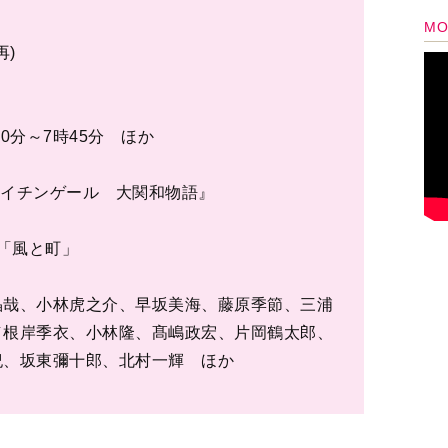
 大関和物語
』（著：田中ひかる
業である。所定の学校で専門知識や技能を身につ
くことのできる専門職であり、人の健康や命を守
いる。しかしかつては、「カネのために汚い仕事
見なされていた。家老の娘に生まれながら、この
護婦」の制度化と技能の向上に努めたのが、大関
の子を育てる母親でもあった。和とともに看護婦と
、二人の子を持つ「寡婦」であった。 これは近
の礎を築いた二人のシングルマザーの物語であ