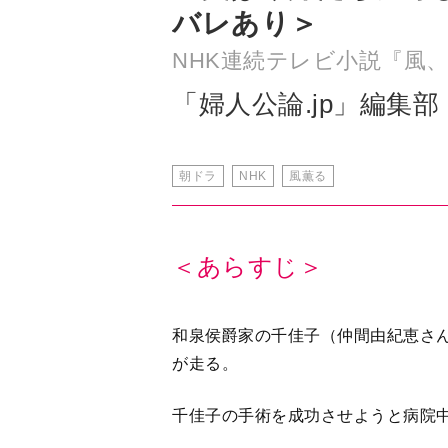
「婦人公論.jp」編集部
朝ドラ
NHK
風薫る
＜あらすじ＞
和泉侯爵家の千佳子（仲間由紀恵さ
が走る。
千佳子の手術を成功させようと病院
そんな中、りん（見上愛さん）と直
井（古川雄大さん）らに呼び出され