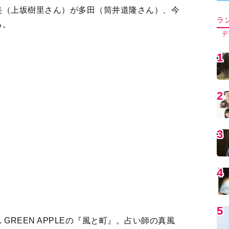
5
 GREEN APPLEの『風と町』。占い師の真風
も務めます。原案は田中ひかるさんの『明治のナ
6
公論新社刊）。
7
フユ役は猫背椿。大河『どうする家康』にも出演＜キ
8
習。颯爽と歩く外科教授を演じるのは＜あの人＞。り
9
トメ役は原嶋凛。「周囲にやさしい風を運ぶ、芯の強
1