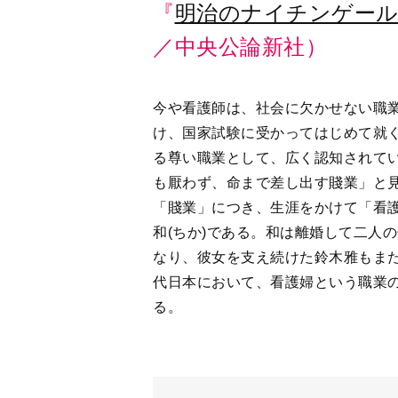
明治のナイチン
作者：田中ひかる
出版社：中央公論新
発売日：2023/5/10
出典＝WEBオリジナル
「婦人公論.jp」編集部
1916年創刊の雑誌『婦人公論』のWebメ
人公論』の特集記事に加え、Webならでは
教養など、幅広いジャンルの記事を配信。輝