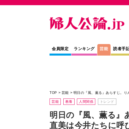
会員限定
ランキング
芸能
読者手
TOP
芸能
明日の『風、薫る』あらすじ。り
芸能
教養
人間関係
トレンド
明日の『風、薫る』
直美は今井たちに呼
バレあり＞
NHK連続テレビ小説『風