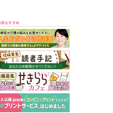
新号 好評発売中！
実家の処分から終
の棲家までどうす
る？60代からの家
モンダイ
最新号
次号予告