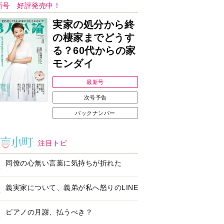
Ｉで始める遺言を書
耳にすっぽり！オーテ
前の準備セミナー開
ィコン補聴器、新しい
スタイルで All in Ear
の「オーティコン ジー
ル」を発売
の健康習慣をサポー
【編集部より】広告ペ
するオープンイヤー
ージについてのお詫び
ヤホン「kikippa イ
と訂正
ン HERALBONY
デル」発売