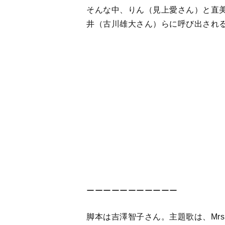
ーーーーーーーーーーー
脚本は吉澤智子さん。主題歌は、Mrs.
（まじ）役の研ナオコさんが、語り
イチンゲール 大関和物語』（中央
【関連記事】
『風、薫る』帝都医大病院の看病婦、
ャスト紹介＞
『風、薫る』次週予告。ついに病院実
んは「下女風情が」と罵られる
『風、薫る』看護婦養成所の一期生・
い女の子」＜キャスト紹介＞