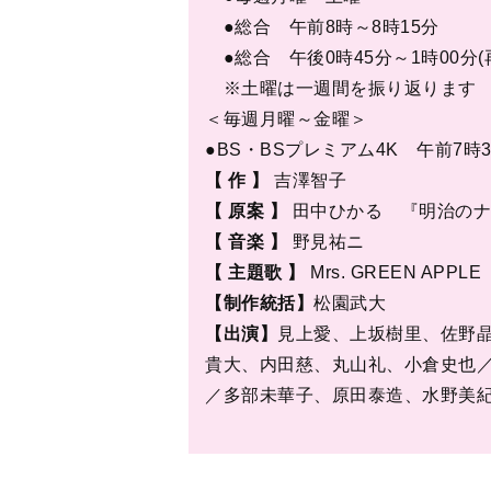
『
明治のナイチンゲール
／中央公論新社）
今や看護師は、社会に欠かせない職
け、国家試験に受かってはじめて就
る尊い職業として、広く認知されて
も厭わず、命まで差し出す賤業」と
「賤業」につき、生涯をかけて「看
和(ちか)である。和は離婚して二人
なり、彼女を支え続けた鈴木雅もまた
代日本において、看護婦という職業
る。