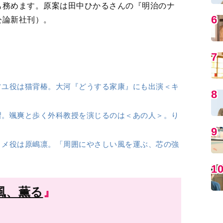
風、薫る
』
MO
再)
30分～7時45分 ほか
イチンゲール 大関和物語』
E 「風と町」
編
晶哉、小林虎之介、早坂美海、藤原季節、三浦
／根岸季衣、小林隆、髙嶋政宏、片岡鶴太郎、
紀、坂東彌十郎、北村一輝 ほか