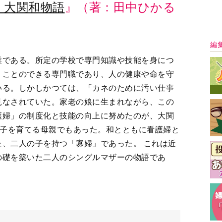
ゲール 大関和物語
社
最
ディア。女性たちにとって身近で切実なテーマを取り上げた『婦
の芸能、ドラマ、介護、人間関係、健康、漫画、お金、美容、
く女性たちの「知りたい」に応えます。