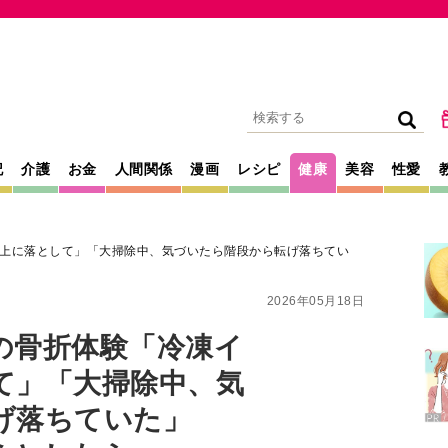
記
介護
お金
人間関係
漫画
レシピ
健康
美容
性愛
上に落として」「大掃除中、気づいたら階段から転げ落ちてい
2026年05月18日
の骨折体験「冷凍イ
て」「大掃除中、気
げ落ちていた」