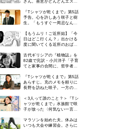
さん。善意がどんどんエスカ
レートして…【第2話】
『Tシャツが乾くまで』第5話
予告。心を許しあう咲子と樹
生。「もうすぐ一周忌なんで
それが過ぎたら…」＜ネタバ
【もうムリ！ご近所姑】「今
レあり＞
日はどこ行くん？」出かける
度に聞いてくる近所のおばさ
ん。毎日監視される生活が始
古代ギリシアの『植物誌』を
まり…【第1話】
82歳で完訳・小川洋子「子育
てと家事の合間に、哲学者テ
オプラストスと向き合った50
『Tシャツが乾くまで』第5話
年」
あらすじ。充のメモを頼りに
長野を訪ねた咲子。一方の樹
生の元にもある人物が…＜ネ
＜3人って誰のこと？＞『Tシ
タバレあり＞
ャツが乾くまで』水族館で咲
子が放った〈何気ない一言〉
に視聴者「これも何かの伏
0
マラソンを始めた夫。休みは
線？」「子どもの話だと…」
いつも大会や練習会。さらに