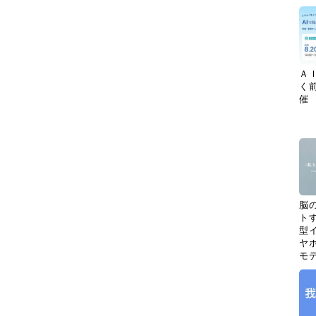
Ａ
く
催
脳
ト
型イ
ヤホ
モ