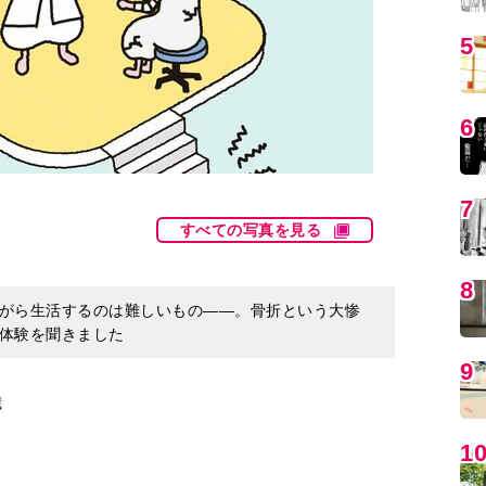
5
6
7
すべての写真を見る
8
がら生活するのは難しいもの――。骨折という大惨
体験を聞きました
9
歳
1