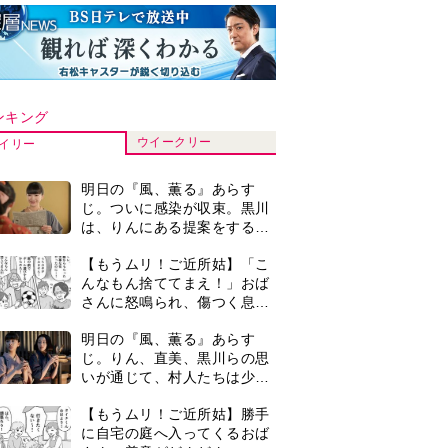
ンキング
ウイークリー
イリー
明日の『風、薫る』あらす
じ。ついに感染が収束。黒川
は、りんにある提案をする＜
ネタバレあり＞
【もうムリ！ご近所姑】「こ
んなもん捨ててまえ！」おば
さんに怒鳴られ、傷つく息
子。私たちが取った行動は…
明日の『風、薫る』あらす
【第3話】
じ。りん、直美、黒川らの思
いが通じて、村人たちは少し
ずつ理解を示し始める＜ネタ
【もうムリ！ご近所姑】勝手
バレあり＞
に自宅の庭へ入ってくるおば