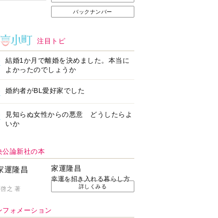
バックナンバー
注目トピ
結婚1か月で離婚を決めました。本当に
よかったのでしょうか
婚約者がBL愛好家でした
見知らぬ女性からの悪意 どうしたらよ
いか
央公論新社の本
家運隆昌
幸運を招き入れる暮らし方
詳しくみる
啓之 著
ンフォメーション