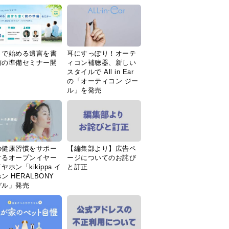
Ｉで始める遺言を書
耳にすっぽり！オーテ
前の準備セミナー開
ィコン補聴器、新しい
スタイルで All in Ear
の「オーティコン ジー
ル」を発売
の健康習慣をサポー
【編集部より】広告ペ
するオープンイヤー
ージについてのお詫び
ヤホン「kikippa イ
と訂正
ン HERALBONY
デル」発売