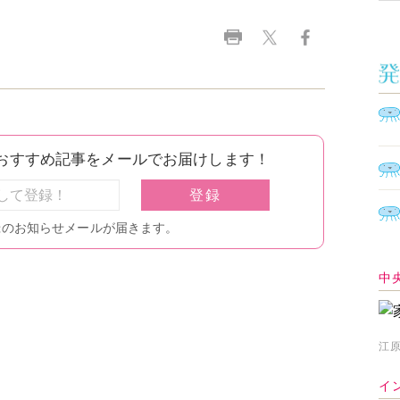
中
江原
イ