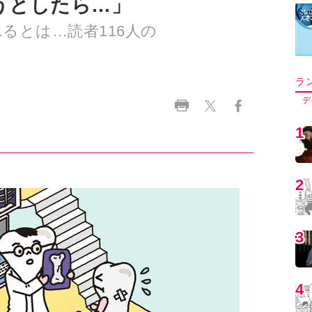
うとしたら…」
るとは…読者116人の
ラ
デ
1
2
3
4