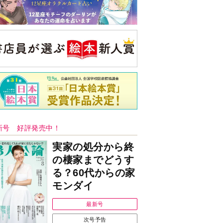
新号 好評発売中！
実家の処分から終
の棲家までどうす
る？60代からの家
モンダイ
最新号
次号予告