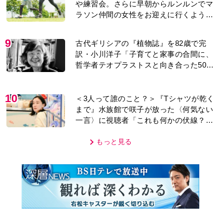
や練習会。さらに早朝からルンルンでマ
ラソン仲間の女性をお迎えに行くように
なり…
9
古代ギリシアの『植物誌』を82歳で完
訳・小川洋子「子育てと家事の合間に、
哲学者テオプラストスと向き合った50
年」
10
＜3人って誰のこと？＞『Tシャツが乾く
まで』水族館で咲子が放った〈何気ない
一言〉に視聴者「これも何かの伏線？」
「子どもの話だと…」
もっと見る