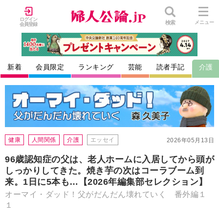
ログイン
検索
メニュー
会員登録
新着
会員限定
ランキング
芸能
読者手記
介護
健康
人間関係
介護
エッセイ
2026年05月13日
96歳認知症の父は、老人ホームに入居してから頭が
しっかりしてきた。焼き芋の次はコーラブーム到
来。1日に5本も…【2026年編集部セレクション】
オーマイ・ダッド！父がだんだん壊れていく 番外編１
１