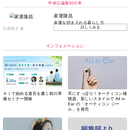
中央公論新社の本
家運隆昌
幸運を招き入れる暮らし方
詳しくみる
江原啓之 著
インフォメーション
ＡＩで始める遺言を書く前の準
耳にすっぽり！オーティコン補
備セミナー開催
聴器、新しいスタイルで All in
Ear の「オーティコン ジー
ル」を発売