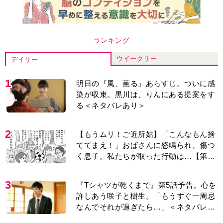
ランキング
ウイークリー
デイリー
1
明日の『風、薫る』あらすじ。ついに感
染が収束。黒川は、りんにある提案をす
る＜ネタバレあり＞
2
【もうムリ！ご近所姑】「こんなもん捨
ててまえ！」おばさんに怒鳴られ、傷つ
く息子。私たちが取った行動は…【第3
話】
3
『Tシャツが乾くまで』第5話予告。心を
許しあう咲子と樹生。「もうすぐ一周忌
なんでそれが過ぎたら…」＜ネタバレあ
り＞