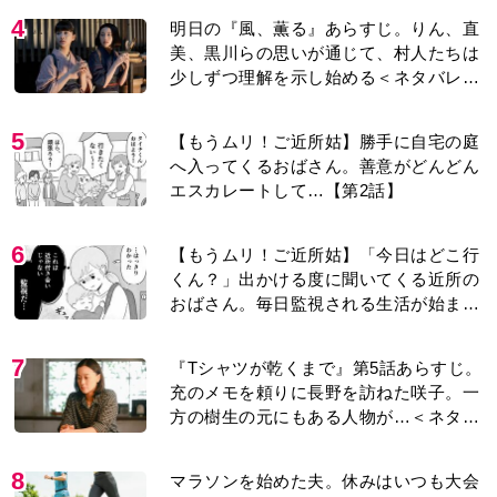
4
明日の『風、薫る』あらすじ。りん、直
美、黒川らの思いが通じて、村人たちは
少しずつ理解を示し始める＜ネタバレあ
り＞
5
【もうムリ！ご近所姑】勝手に自宅の庭
へ入ってくるおばさん。善意がどんどん
エスカレートして…【第2話】
6
【もうムリ！ご近所姑】「今日はどこ行
くん？」出かける度に聞いてくる近所の
おばさん。毎日監視される生活が始ま
り…【第1話】
7
『Tシャツが乾くまで』第5話あらすじ。
充のメモを頼りに長野を訪ねた咲子。一
方の樹生の元にもある人物が…＜ネタバ
レあり＞
8
マラソンを始めた夫。休みはいつも大会