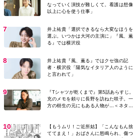
7
井上祐貴「選択できるなら大変なほうを
選ぶ。いつかは大河の主演に」『風、薫
る』では横沢役
8
井上祐貴『風、薫る』ではクセ強の記
者・横沢役「陽気なイタリア人のように
と言われて」
9
『Tシャツが乾くまで』第5話あらすじ。
充のメモを頼りに長野を訪ねた咲子。一
方の樹生の元にもある人物が…＜ネタバ
レあり＞
10
【もうムリ！ご近所姑】「こんなもん捨
ててまえ！」おばさんに怒鳴られ、傷つ
く息子。私たちが取った行動は…【第3
話】