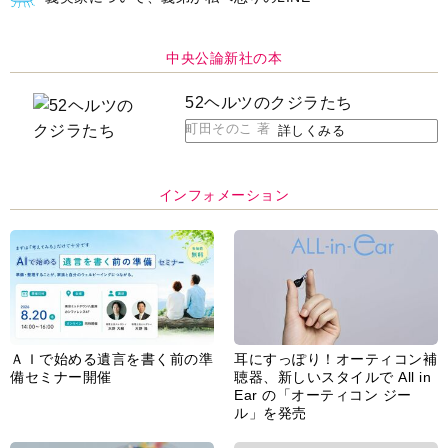
ＡＩで始める遺言を書く前の準
耳にすっぽり！オーティコン補
備セミナー開催
聴器、新しいスタイルで All in
Ear の「オーティコン ジー
ル」を発売
脳の健康習慣をサポートするオ
【編集部より】広告ページにつ
ープンイヤー型イヤホン
いてのお詫びと訂正
「kikippa イヤホン
HERALBONY モデル」発売