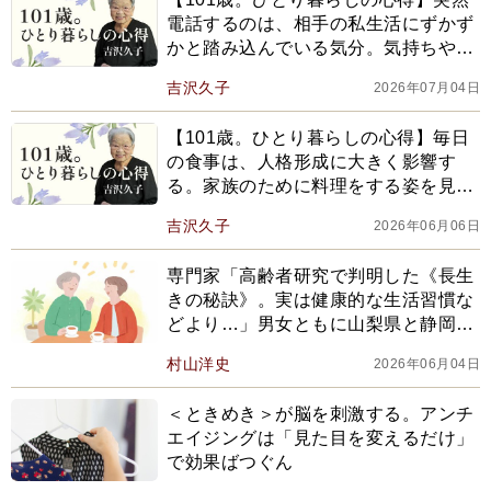
電話するのは、相手の私生活にずかず
かと踏み込んでいる気分。気持ちや考
えは、文章で伝える
吉沢久子
2026年07月04日
【101歳。ひとり暮らしの心得】毎日
の食事は、人格形成に大きく影響す
る。家族のために料理をする姿を見せ
ることは、子どもの経験として大切で
吉沢久子
2026年06月06日
専門家「高齢者研究で判明した《長生
きの秘訣》。実は健康的な生活習慣な
どより…」男女ともに山梨県と静岡県
の健康寿命が長いワケ【2026年編集部
村山洋史
2026年06月04日
セレクション】
＜ときめき＞が脳を刺激する。アンチ
エイジングは「見た目を変えるだけ」
で効果ばつぐん