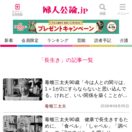
ログイン
検索
メニュー
会員登録
新着
会員限定
ランキング
芸能
読者手記
介護
「長生き」の記事一覧
毒蝮三太夫90歳「今は人との関りは、
1＋1が2にすらならないと思い込んで
る。けれど、いい関係を築くことがで
きたら5にも10にもなるんだよ」
毒蝮三太夫
2026年08月05日
毒蝮三太夫90歳 健康で長生きするた
めに、「食ベル」「しゃベル」「調ベ