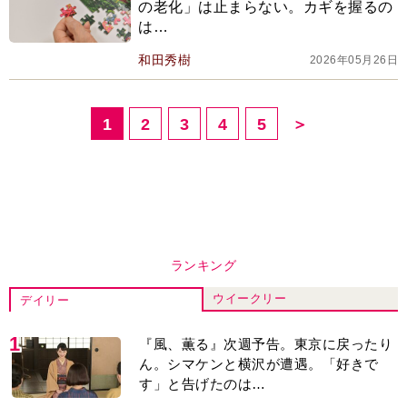
の老化」は止まらない。カギを握るの
は…
和田秀樹
2026年05月26日
1
2
3
4
5
＞
ランキング
ウイークリー
デイリー
1
『風、薫る』次週予告。東京に戻ったり
ん。シマケンと横沢が遭遇。「好きで
す」と告げたのは…
2
『Tシャツが乾くまで』“ちょっと残念な