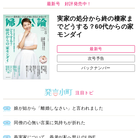
注目トピ
娘が姑から「離婚しなさい」と言われました
同僚の心無い言葉に気持ちが折れた
義実家について、義弟が私へ怒りのLINE
中央公論新社の本
52ヘルツのクジラたち
町田そのこ 著
詳しくみる
インフォメーション