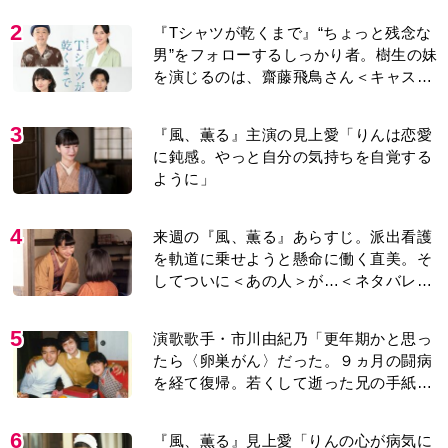
男”をフォローするしっかり者。樹生の妹
を演じるのは、齋藤飛鳥さん＜キャスト
紹介＞
3
『風、薫る』主演の見上愛「りんは恋愛
に鈍感。やっと自分の気持ちを自覚する
ように」
4
来週の『風、薫る』あらすじ。派出看護
を軌道に乗せようと懸命に働く直美。そ
してついに＜あの人＞が…＜ネタバレあ
り＞
5
演歌歌手・市川由紀乃「更年期かと思っ
たら〈卵巣がん〉だった。９ヵ月の闘病
を経て復帰。若くして逝った兄の手紙を
今も支えに」【2026上半期BEST】
6
『風、薫る』見上愛「りんの心が病気に
なっていく演技が難しくて。看護は想像
以上に心を使う仕事」