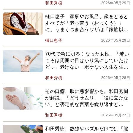
和田秀樹
2026年05月29日
樋口恵子 家事やお風呂、歳をとると
すべてが「老っ苦う（おっくう）」
に。うまくつき合うワザは「家族以外
の人の手を借りる」こと。樋口さんが
樋口恵子
2026年05月29日
利用するサービスとは【2026編集部セ
レクション】
70代で急に明るくなった女性。「若い
ころは周囲の目ばかり気にしていたけ
ど…」老けない・ボケない人生を生き
る秘訣は…
和田秀樹
2026年05月28日
その口癖、脳に悪影響かも。和田秀樹
が解説、「どうせムリ」「役に立たな
い」と否定的な言葉を繰り返すと…
和田秀樹
2026年05月27日
和田秀樹、数独やパズルだけでは「脳