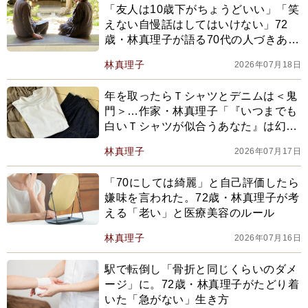
「友人は10歳下がちょうどいい」「笑
えない自慢話はしてはいけない」72
歳・林真理子が語る70代の人づきあい
術
林真理子
2026年07月18日
年を取ったらＴシャツとデニムは＜鬼
門＞…作家・林真理子「『いつまでも
白いＴシャツが似合うあなた』は幻想
にすぎない」
林真理子
2026年07月17日
「70にしては綺麗」と自己評価したら
嫌味を言われた。72歳・林真理子が考
える「老い」と医療美容のルール
林真理子
2026年07月16日
駅で転倒し「骨折と同じくらいのダメ
ージ」に。72歳・林真理子がたどり着
いた「急がない」生き方