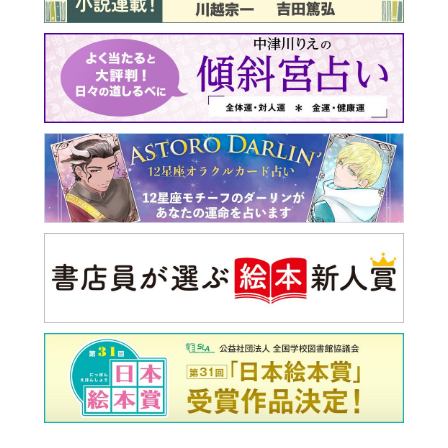
最新号 好評発売中！
実家の処分から終の棲家ま
でどうする？60代からの家
モンダイ
最新号
次号予告
バックナンバー