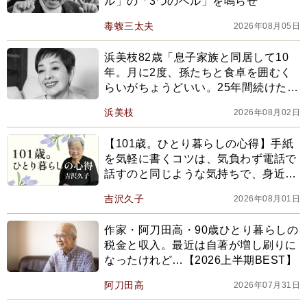
ル」の「3つのベル」を鳴らせ
毒蝮三太夫
2026年08月05日
浜美枝82歳「息子家族と同居して10
年。月に2度、孫たちと食卓を囲むく
らいがちょうどいい。25年間続けたラ
ジオ番組も卒業し」【2026上半期
浜美枝
2026年08月02日
BEST】
【101歳。ひとり暮らしの心得】手紙
を気軽に書くコツは、気負わず電話で
話すのと同じような気持ちで、身近な
ことを
吉沢久子
2026年08月01日
作家・阿刀田高・90歳ひとり暮らしの
税金と収入。最近は自著が増し刷りに
なったけれど…【2026上半期BEST】
阿刀田高
2026年07月31日