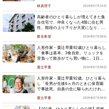
林真理子
2026年07月15日
高齢者のひとり暮らしが増えてきた集
合住宅で、仲良くなった4階に住む男
性。階段の上り下りが大変になり、思
いついた「ドローン作戦」とは…
匿名希望
2026年07月08日
【2026上半期BEST】
人形作家・粟辻早重92歳ひとり暮らし
「食事は基本、3食自炊。リュックを
背負って散歩がてら買い物に。1日に1
回リビングの天井のバーにぶら下が
粟辻早重
2026年07月06日
る」
人形作家・粟辻早重92歳、ひとり暮ら
し「長男が生後6ヵ月のときに保育園
で事故死。自責の念に駆られたけれ
ど…」
粟辻早重
2026年07月06日
【101歳。ひとり暮らしの心得】突然