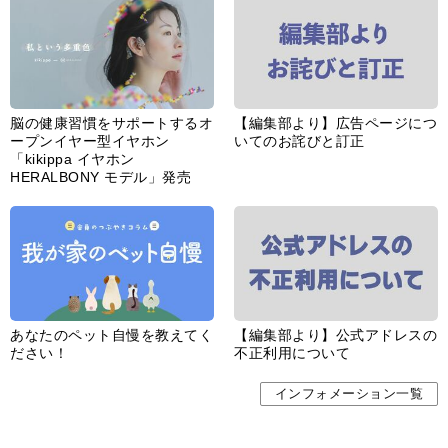
あなたのペット自慢を教えてく
【編集部より】公式アドレスの
ださい！
不正利用について
インフォメーション一覧
婦人公論とは
サイトポリシー／データの収集と利用について
「ｆｆ倶楽部」会員規約
「ｆｆ倶楽部」よくあるご質問
お問い合わせ
広告掲載
CHUOKORON-SHINSHA,INC.All right reserved