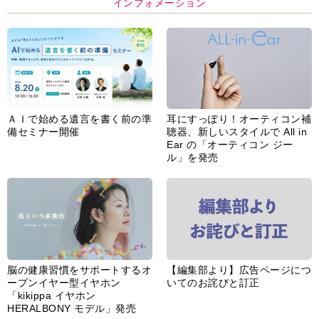
インフォメーション
ＡＩで始める遺言を書く前の準
耳にすっぽり！オーティコン補
備セミナー開催
聴器、新しいスタイルで All in
Ear の「オーティコン ジー
ル」を発売
脳の健康習慣をサポートするオ
【編集部より】広告ページにつ
ープンイヤー型イヤホン
いてのお詫びと訂正
「kikippa イヤホン
HERALBONY モデル」発売