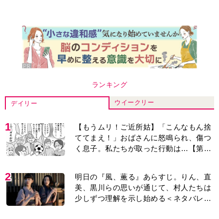
ランキング
ウイークリー
デイリー
1
【もうムリ！ご近所姑】「こんなもん捨
ててまえ！」おばさんに怒鳴られ、傷つ
く息子。私たちが取った行動は…【第3
話】
2
明日の『風、薫る』あらすじ。りん、直
美、黒川らの思いが通じて、村人たちは
少しずつ理解を示し始める＜ネタバレあ
り＞