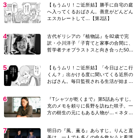
3
【もうムリ！ご近所姑】勝手に自宅の庭
へ入ってくるおばさん。善意がどんどん
エスカレートして…【第2話】
4
古代ギリシアの『植物誌』を82歳で完
訳・小川洋子「子育てと家事の合間に、
哲学者テオプラストスと向き合った50
年」
5
【もうムリ！ご近所姑】「今日はどこ行
くん？」出かける度に聞いてくる近所の
おばさん。毎日監視される生活が始ま
り…【第1話】
6
『Tシャツが乾くまで』第5話あらすじ。
充のメモを頼りに長野を訪ねた咲子。一
方の樹生の元にもある人物が…＜ネタバ
レあり＞
7
明日の『風、薫る』あらすじ。りんと直
美は、一人でも多くの命を救おうと看護