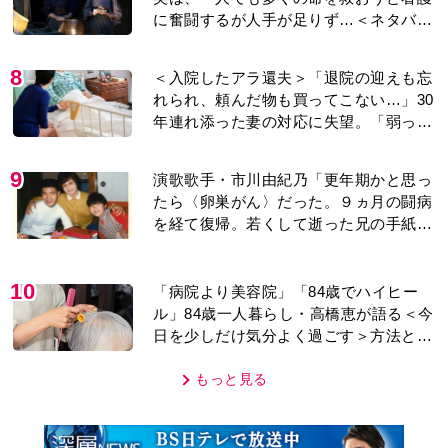
に奮闘するが人手が足りず…＜ネタバレ
あり＞
8
＜入院したアラ還夫＞「退院の迎えも忘
れられ、頼んだ物も買ってこない…」30
年連れ添った妻の対応に失望。「弱った
時こそ助け合うのが夫婦では」との訴え
に女性たちの反応は…
9
演歌歌手・市川由紀乃「更年期かと思っ
たら〈卵巣がん〉だった。９ヵ月の闘病
を経て復帰。若くして逝った兄の手紙を
今も支えに」【2026上半期BEST】
10
「病院より美容院」「84歳でハイヒー
ル」84歳一人暮らし・高橋恵が語る＜今
日を少しだけ気分よく過ごす＞方法と
は…
もっと見る