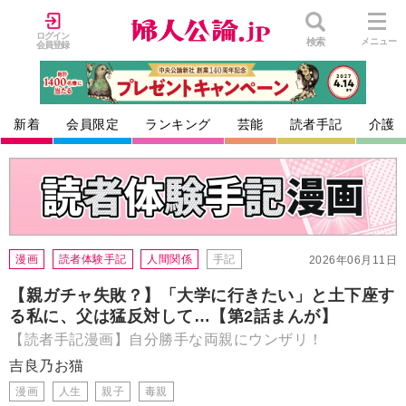
ログイン
検索
メニュー
会員登録
新着
会員限定
ランキング
芸能
読者手記
介護
漫画
読者体験手記
人間関係
手記
2026年06月11日
【親ガチャ失敗？】「大学に行きたい」と土下座す
る私に、父は猛反対して…【第2話まんが】
【読者手記漫画】自分勝手な両親にウンザリ！
吉良乃お猫
漫画
人生
親子
毒親