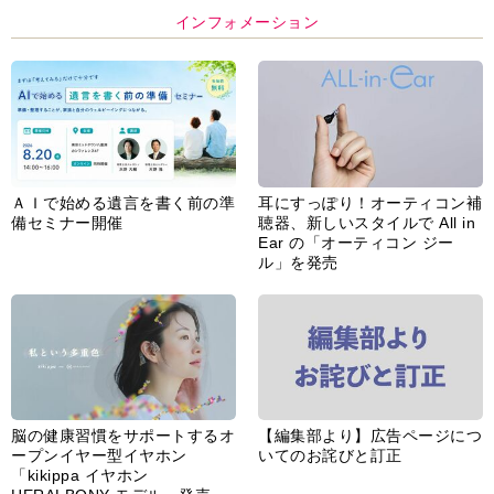
インフォメーション
ＡＩで始める遺言を書く前の準
耳にすっぽり！オーティコン補
備セミナー開催
聴器、新しいスタイルで All in
Ear の「オーティコン ジー
ル」を発売
脳の健康習慣をサポートするオ
【編集部より】広告ページにつ
ープンイヤー型イヤホン
いてのお詫びと訂正
「kikippa イヤホン