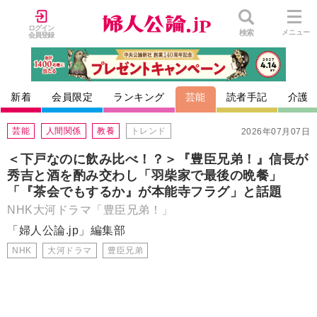
ログイン
検索
メニュー
会員登録
新着
会員限定
ランキング
芸能
読者手記
介護
芸能
人間関係
教養
トレンド
2026年07月07日
＜下戸なのに飲み比べ！？＞『豊臣兄弟！』信長が
秀吉と酒を酌み交わし「羽柴家で最後の晩餐」
「『茶会でもするか』が本能寺フラグ」と話題
NHK大河ドラマ「豊臣兄弟！」
「婦人公論.jp」編集部
NHK
大河ドラマ
豊臣兄弟