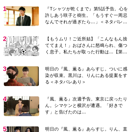
1
『Tシャツが乾くまで』第5話予告。心を
許しあう咲子と樹生。「もうすぐ一周忌
なんでそれが過ぎたら…」＜ネタバレあ
り＞
2
【もうムリ！ご近所姑】「こんなもん捨
ててまえ！」おばさんに怒鳴られ、傷つ
く息子。私たちが取った行動は…【第3
話】
3
明日の『風、薫る』あらすじ。ついに感
染が収束。黒川は、りんにある提案をす
る＜ネタバレあり＞
4
『風、薫る』次週予告。東京に戻ったり
ん。シマケンと横沢が遭遇。「好きで
す」と告げたのは…
5
明日の『風、薫る』あらすじ。りん、直