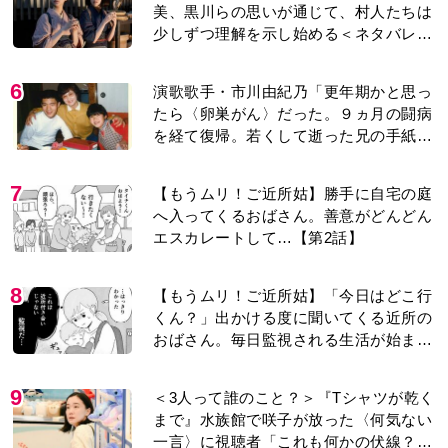
美、黒川らの思いが通じて、村人たちは
少しずつ理解を示し始める＜ネタバレあ
り＞
6
演歌歌手・市川由紀乃「更年期かと思っ
たら〈卵巣がん〉だった。９ヵ月の闘病
を経て復帰。若くして逝った兄の手紙を
今も支えに」【2026上半期BEST】
7
【もうムリ！ご近所姑】勝手に自宅の庭
へ入ってくるおばさん。善意がどんどん
エスカレートして…【第2話】
8
【もうムリ！ご近所姑】「今日はどこ行
くん？」出かける度に聞いてくる近所の
おばさん。毎日監視される生活が始ま
り…【第1話】
9
＜3人って誰のこと？＞『Tシャツが乾く
まで』水族館で咲子が放った〈何気ない
一言〉に視聴者「これも何かの伏線？」