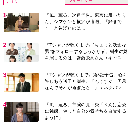
ウイークリー
デイリー
1
『風、薫る』次週予告。東京に戻ったり
ん。シマケンと横沢が遭遇。「好きで
す」と告げたのは…
2
『Tシャツが乾くまで』“ちょっと残念な
男”をフォローするしっかり者。樹生の妹
を演じるのは、齋藤飛鳥さん＜キャスト
紹介＞
3
『Tシャツが乾くまで』第5話予告。心を
許しあう咲子と樹生。「もうすぐ一周忌
なんでそれが過ぎたら…」＜ネタバレあ
り＞
4
『風、薫る』主演の見上愛「りんは恋愛
に鈍感。やっと自分の気持ちを自覚する
ように」