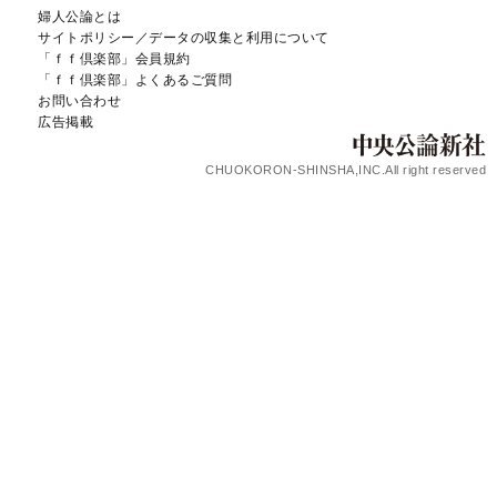
婦人公論とは
サイトポリシー／データの収集と利用について
「ｆｆ倶楽部」会員規約
「ｆｆ倶楽部」よくあるご質問
お問い合わせ
広告掲載
CHUOKORON-SHINSHA,INC.All right reserved