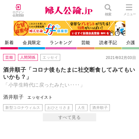
ログイン
検索
メニュー
会員登録
新着
会員限定
ランキング
芸能
読者手記
介護
芸能
人間関係
エッセイ
2021年02月03日
酒井順子「コロナ後もたまに社交断食してみてもい
いかも？」
「小学生時代に戻ったみたい‥‥」
酒井順子
エッセイスト
新型コロナウィルス
おひとりさま
人生
酒井順子