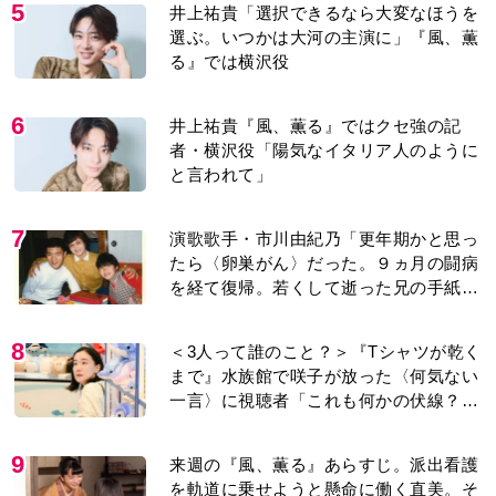
5
井上祐貴「選択できるなら大変なほうを
選ぶ。いつかは大河の主演に」『風、薫
る』では横沢役
6
井上祐貴『風、薫る』ではクセ強の記
者・横沢役「陽気なイタリア人のように
と言われて」
7
演歌歌手・市川由紀乃「更年期かと思っ
たら〈卵巣がん〉だった。９ヵ月の闘病
を経て復帰。若くして逝った兄の手紙を
今も支えに」【2026上半期BEST】
8
＜3人って誰のこと？＞『Tシャツが乾く
まで』水族館で咲子が放った〈何気ない
一言〉に視聴者「これも何かの伏線？」
「子どもの話だと…」
9
来週の『風、薫る』あらすじ。派出看護
を軌道に乗せようと懸命に働く直美。そ