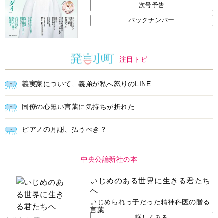
次号予告
バックナンバー
注目トピ
義実家について、義弟が私へ怒りのLINE
同僚の心無い言葉に気持ちが折れた
ピアノの月謝、払うべき？
中央公論新社の本
いじめのある世界に生きる君たち
へ
いじめられっ子だった精神科医の贈る
言葉
詳しくみる