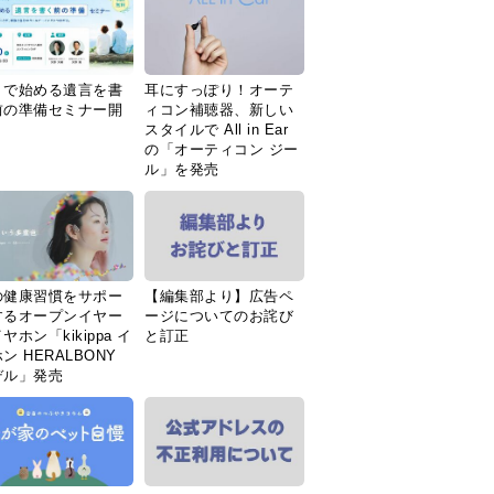
Ｉで始める遺言を書
耳にすっぽり！オーテ
前の準備セミナー開
ィコン補聴器、新しい
スタイルで All in Ear
の「オーティコン ジー
ル」を発売
の健康習慣をサポー
【編集部より】広告ペ
するオープンイヤー
ージについてのお詫び
ヤホン「kikippa イ
と訂正
ン HERALBONY
デル」発売