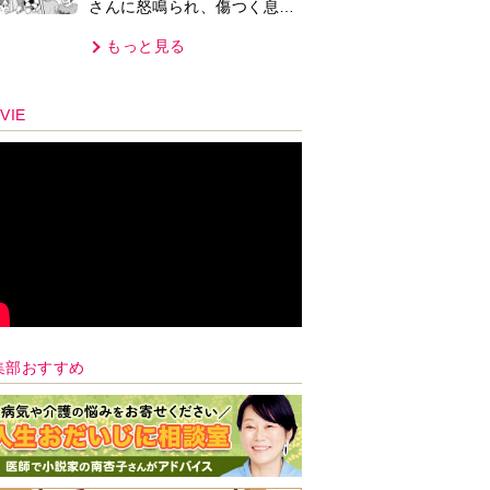
さんに怒鳴られ、傷つく息
子。私たちが取った行動は…
もっと見る
【第3話】
VIE
集部おすすめ