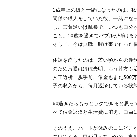
1歳年上の彼と一緒になったのは、私
関係の職人をしていた彼。一緒にな
し、言葉遣いは乱暴で、いつも自分
こと。50歳を過ぎてバブルが弾ける
そして、今は無職。賭け事で作った
体調を崩したのは、若い頃からの暴
のため片眼はほぼ失明、もう片方も
人工透析一歩手前。借金もまだ500
子の収入から、毎月返済している状
60過ぎたらもっとラクできると思っ
べて借金返済と生活費に消え、自由
そのうえ、パートが休みの日にどこ
ついてくる。目が見えないので、私