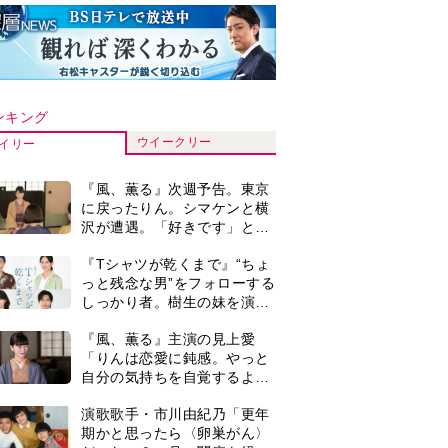
ンキング
ウイークリー
イリー
『風、薫る』次週予告。東京
に戻ったりん。シマケンと横
沢が遭遇。「好きです」と告
げたのは…
『Tシャツが乾くまで』“ちょ
っと残念な男”をフォローする
しっかり者。樹生の妹を演じ
るのは、齋藤飛鳥さん＜キャ
『風、薫る』主演の見上愛
スト紹介＞
「りんは恋愛に鈍感。やっと
自分の気持ちを自覚するよう
に」
演歌歌手・市川由紀乃「更年
期かと思ったら〈卵巣がん〉