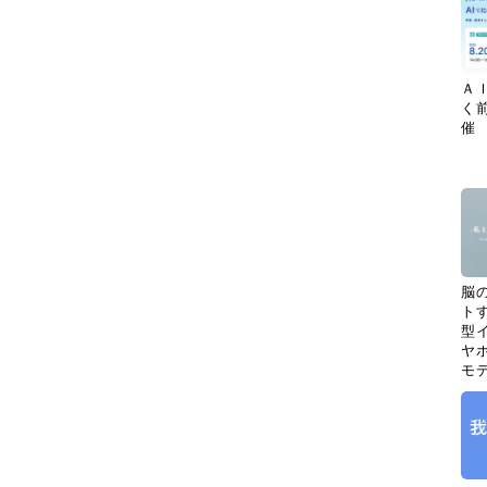
Ａ
く
催
脳
ト
型イ
ヤホ
モ