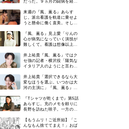
だった。９ヵ月の闘病を経て
復帰。若くして逝った兄の手
来週の『風、薫る』あらす
紙を今も支えに」【2026上半
じ。派出看護を軌道に乗せよ
期BEST】
うと懸命に働く直美。そして
ついに＜あの人＞が…＜ネタ
『風、薫る』見上愛「りんの
バレあり＞
心が病気になっていく演技が
難しくて。看護は想像以上に
心を使う仕事」
井上祐貴『風、薫る』ではク
セ強の記者・横沢役「陽気な
イタリア人のようにと言われ
て」
井上祐貴「選択できるなら大
変なほうを選ぶ。いつかは大
河の主演に」『風、薫る』で
は横沢役
『Tシャツが乾くまで』第5話
あらすじ。充のメモを頼りに
長野を訪ねた咲子。一方の樹
生の元にもある人物が…＜ネ
0
【もうムリ！ご近所姑】「こ
タバレあり＞
んなもん捨ててまえ！」おば