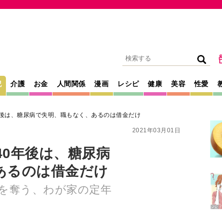
記
介護
お金
人間関係
漫画
レシピ
健康
美容
性愛
年後は、糖尿病で失明、職もなく、あるのは借金だけ
2021年03月01日
40年後は、糖尿病
あるのは借金だけ
を奪う、わが家の定年