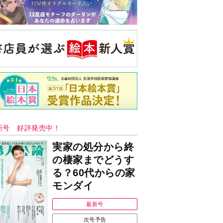
新号 好評発売中！
実家の処分から終
の棲家までどうす
る？60代からの家
モンダイ
最新号
次号予告