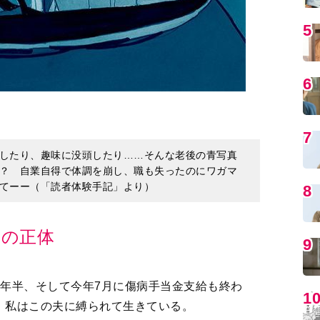
5
6
7
したり、趣味に没頭したり……そんな老後の青写真
？ 自業自得で体調を崩し、職も失ったのにワガマ
てーー（「読者体験手記」より）
8
夫の正体
9
1年半、そして今年7月に傷病手当金支給も終わ
1
。私はこの夫に縛られて生きている。