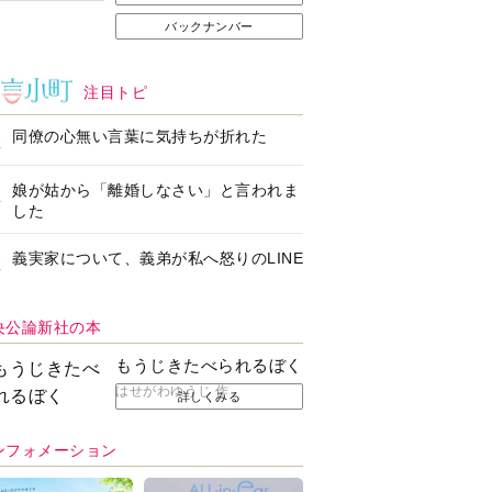
バックナンバー
注目トピ
同僚の心無い言葉に気持ちが折れた
娘が姑から「離婚しなさい」と言われま
した
義実家について、義弟が私へ怒りのLINE
央公論新社の本
もうじきたべられるぼく
はせがわゆうじ 作
詳しくみる
ンフォメーション