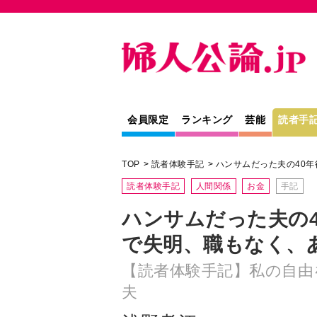
会員限定
ランキング
芸能
読者手
TOP
読者体験手記
ハンサムだった夫の40
読者体験手記
人間関係
お金
手記
ハンサムだった夫の
で失明、職もなく、
【読者体験手記】私の自由
夫