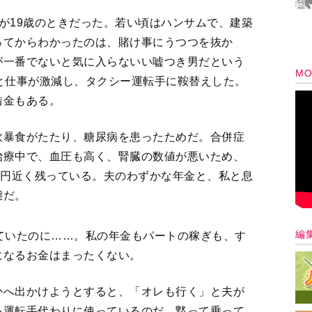
が19歳のときだった。若い頃はハンサムで、建築
ってからわかったのは、賭け事にうつつを抜か
が一番でないと気に入らないい嘘つき男だという
MO
と仕事が激減し、タクシー運転手に鞍替えした。
借金もある。
飲暴食がたたり、糖尿病を患ったためだ。合併症
治療中で、血圧も高く、腎臓の数値が悪いため、
万円近く残っている。夫のわずかな年金と、私と息
態だ。
編
ていたのに……。私の年金もパートの稼ぎも、す
になるお金はまったくない。
かへ出かけようとすると、「オレも行く」と夫が
を運転手代わりに使っているのだ。黙って乗って