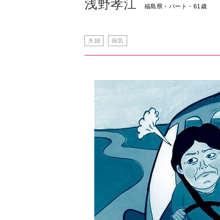
浅野孝江
福島県・パート・61歳
夫婦
病気