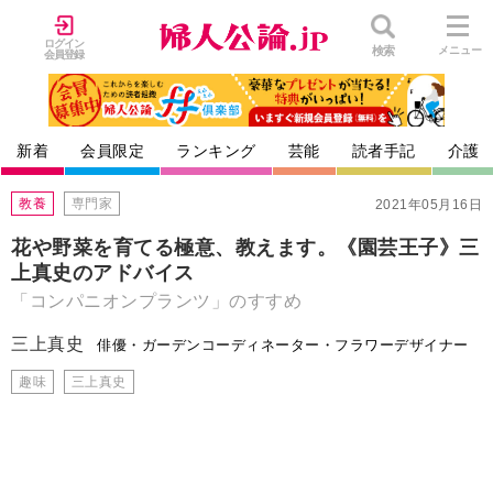
ログイン
検索
メニュー
会員登録
新着
会員限定
ランキング
芸能
読者手記
介護
教養
専門家
2021年05月16日
花や野菜を育てる極意、教えます。《園芸王子》三
上真史のアドバイス
「コンパニオンプランツ」のすすめ
三上真史
俳優・ガーデンコーディネーター・フラワーデザイナー
趣味
三上真史