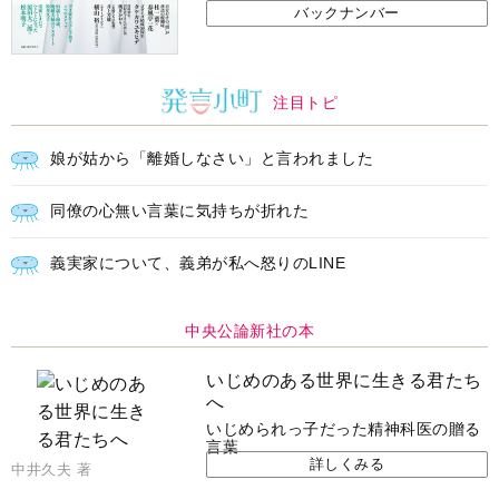
バックナンバー
注目トピ
娘が姑から「離婚しなさい」と言われました
同僚の心無い言葉に気持ちが折れた
義実家について、義弟が私へ怒りのLINE
中央公論新社の本
いじめのある世界に生きる君たち
へ
いじめられっ子だった精神科医の贈る
言葉
詳しくみる
中井久夫 著