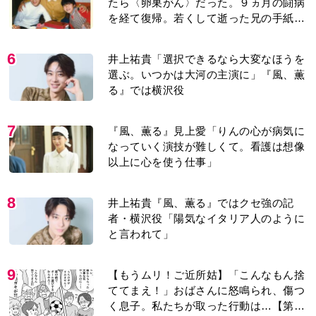
たら〈卵巣がん〉だった。９ヵ月の闘病
を経て復帰。若くして逝った兄の手紙を
今も支えに」【2026上半期BEST】
6
井上祐貴「選択できるなら大変なほうを
選ぶ。いつかは大河の主演に」『風、薫
る』では横沢役
7
『風、薫る』見上愛「りんの心が病気に
なっていく演技が難しくて。看護は想像
以上に心を使う仕事」
8
井上祐貴『風、薫る』ではクセ強の記
者・横沢役「陽気なイタリア人のように
と言われて」
9
【もうムリ！ご近所姑】「こんなもん捨
ててまえ！」おばさんに怒鳴られ、傷つ
く息子。私たちが取った行動は…【第3