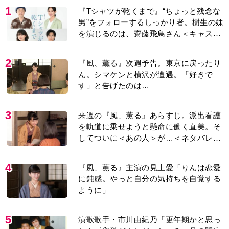
1
『Tシャツが乾くまで』“ちょっと残念な
男”をフォローするしっかり者。樹生の妹
を演じるのは、齋藤飛鳥さん＜キャスト
紹介＞
2
『風、薫る』次週予告。東京に戻ったり
ん。シマケンと横沢が遭遇。「好きで
す」と告げたのは…
3
来週の『風、薫る』あらすじ。派出看護
を軌道に乗せようと懸命に働く直美。そ
してついに＜あの人＞が…＜ネタバレあ
り＞
4
『風、薫る』主演の見上愛「りんは恋愛
に鈍感。やっと自分の気持ちを自覚する
ように」
5
演歌歌手・市川由紀乃「更年期かと思っ