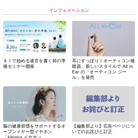
インフォメーション
ＡＩで始める遺言を書く前の準
耳にすっぽり！オーティコン補
備セミナー開催
聴器、新しいスタイルで All in
Ear の「オーティコン ジー
ル」を発売
脳の健康習慣をサポートするオ
【編集部より】広告ページにつ
ープンイヤー型イヤホン
いてのお詫びと訂正
「kikippa イヤホン