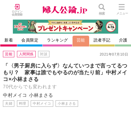
ログイン
検索
メニュー
会員登録
新着
会員限定
ランキング
芸能
読者手記
介護
芸能
人間関係
対談
2021年07月10日
「〈男子厨房に入らず〉なんていつまで言ってるつ
もり？ 家事は誰でもやるのが当たり前」中村メイ
コ×小林まさる
70代からでも変われます
中村メイコ
小林まさる
夫婦
料理
中村メイコ
小林まさる