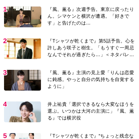
1
『風、薫る』次週予告。東京に戻ったり
ん。シマケンと横沢が遭遇。「好きで
す」と告げたのは…
2
『Tシャツが乾くまで』第5話予告。心を
許しあう咲子と樹生。「もうすぐ一周忌
なんでそれが過ぎたら…」＜ネタバレあ
り＞
3
『風、薫る』主演の見上愛「りんは恋愛
に鈍感。やっと自分の気持ちを自覚する
ように」
4
井上祐貴「選択できるなら大変なほうを
選ぶ。いつかは大河の主演に」『風、薫
る』では横沢役
5
『Tシャツが乾くまで』“ちょっと残念な