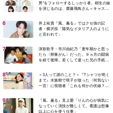
男”をフォローするしっかり者。樹生の妹
を演じるのは、齋藤飛鳥さん＜キャスト
紹介＞
6
井上祐貴『風、薫る』ではクセ強の記
者・横沢役「陽気なイタリア人のように
と言われて」
7
演歌歌手・市川由紀乃「更年期かと思っ
たら〈卵巣がん〉だった。９ヵ月の闘病
を経て復帰。若くして逝った兄の手紙を
今も支えに」【2026上半期BEST】
8
＜3人って誰のこと？＞『Tシャツが乾く
まで』水族館で咲子が放った〈何気ない
一言〉に視聴者「これも何かの伏線？」
「子どもの話だと…」
9
『風、薫る』見上愛「りんの心が病気に
なっていく演技が難しくて。看護は想像
以上に心を使う仕事」