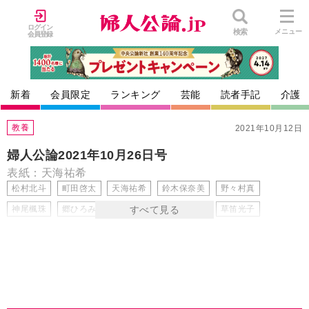
ログイン
検索
メニュー
会員登録
新着
会員限定
ランキング
芸能
読者手記
介護
教養
2021年10月12日
婦人公論2021年10月26日号
表紙：天海祐希
松村北斗
町田啓太
天海祐希
鈴木保奈美
野々村真
神尾楓珠
郷ひろみ
吉川ひなの
堂本光一
草笛光子
清水ミチコ
酒井一圭
SixTONES