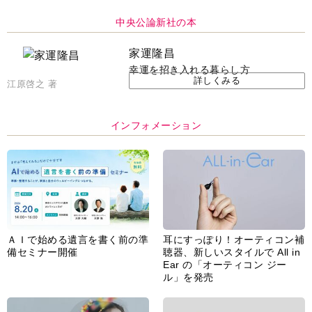
中央公論新社の本
家運隆昌
幸運を招き入れる暮らし方
詳しくみる
江原啓之 著
インフォメーション
ＡＩで始める遺言を書く前の準
耳にすっぽり！オーティコン補
備セミナー開催
聴器、新しいスタイルで All in
Ear の「オーティコン ジー
ル」を発売