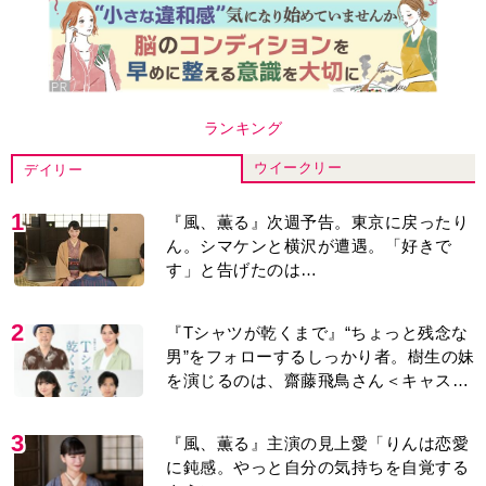
ランキング
ウイークリー
デイリー
1
『風、薫る』次週予告。東京に戻ったり
ん。シマケンと横沢が遭遇。「好きで
す」と告げたのは…
2
『Tシャツが乾くまで』“ちょっと残念な
男”をフォローするしっかり者。樹生の妹
を演じるのは、齋藤飛鳥さん＜キャスト
紹介＞
3
『風、薫る』主演の見上愛「りんは恋愛
に鈍感。やっと自分の気持ちを自覚する