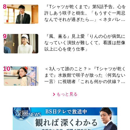
8
『Tシャツが乾くまで』第5話予告。心を
許しあう咲子と樹生。「もうすぐ一周忌
なんでそれが過ぎたら…」＜ネタバレあ
り＞
9
『風、薫る』見上愛「りんの心が病気に
なっていく演技が難しくて。看護は想像
以上に心を使う仕事」
10
＜3人って誰のこと？＞『Tシャツが乾く
まで』水族館で咲子が放った〈何気ない
一言〉に視聴者「これも何かの伏線？」
「子どもの話だと…」
もっと見る