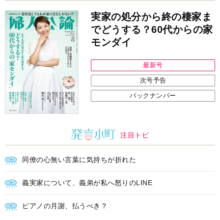
実家の処分から終の棲家ま
でどうする？60代からの家
モンダイ
最新号
次号予告
バックナンバー
注目トピ
同僚の心無い言葉に気持ちが折れた
義実家について、義弟が私へ怒りのLINE
ピアノの月謝、払うべき？