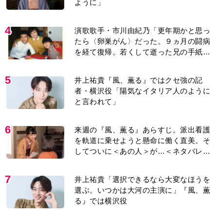
ように」
4
演歌歌手・市川由紀乃「更年期かと思っ
たら〈卵巣がん〉だった。９ヵ月の闘病
を経て復帰。若くして逝った兄の手紙を
今も支えに」【2026上半期BEST】
5
井上祐貴『風、薫る』ではクセ強の記
者・横沢役「陽気なイタリア人のように
と言われて」
6
来週の『風、薫る』あらすじ。派出看護
を軌道に乗せようと懸命に働く直美。そ
してついに＜あの人＞が…＜ネタバレあ
り＞
7
井上祐貴「選択できるなら大変なほうを
選ぶ。いつかは大河の主演に」『風、薫
る』では横沢役