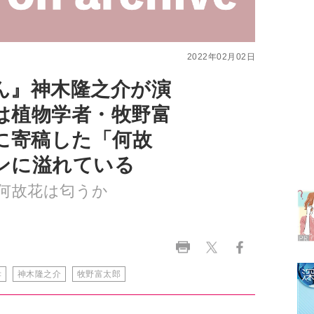
ん』神木隆之介が演
は植物学者・牧野富
に寄稿した「何故
ラ
ンに溢れている
デ
何故花は匂うか
1
2
孝
神木隆之介
牧野富太郎
3
4