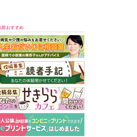
新号 好評発売中！
実家の処分から終
の棲家までどうす
る？60代からの家
モンダイ
最新号
次号予告