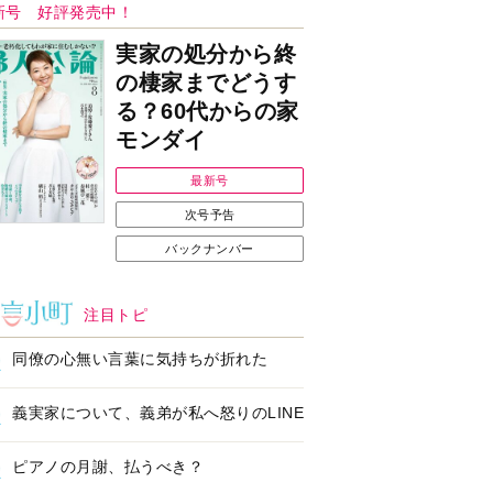
Ｉで始める遺言を書
耳にすっぽり！オーテ
前の準備セミナー開
ィコン補聴器、新しい
スタイルで All in Ear
の「オーティコン ジー
ル」を発売
の健康習慣をサポー
【編集部より】広告ペ
するオープンイヤー
ージについてのお詫び
ヤホン「kikippa イ
と訂正
ン HERALBONY
デル」発売