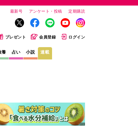
最新号
アンケート・投稿
定期購読
プレゼント
会員登録
ログイン
教養
占い
小説
連載