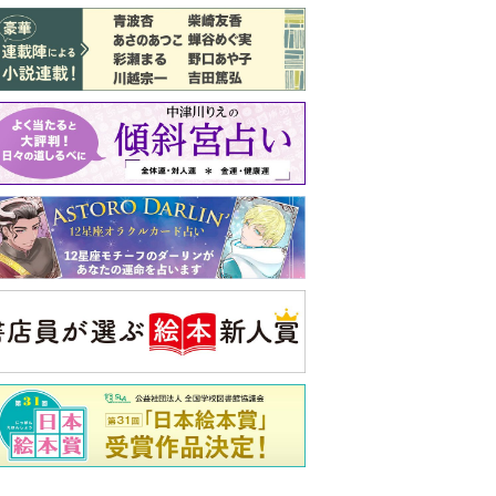
バックナンバー
注目トピ
同僚の心無い言葉に気持ちが折れた
義実家について、義弟が私へ怒りのLINE
ピアノの月謝、払うべき？
央公論新社の本
いじめのある世界に生き
る君たちへ
いじめられっ子だった精神
科医の贈る言葉
詳しくみる
久夫 著
ンフォメーション