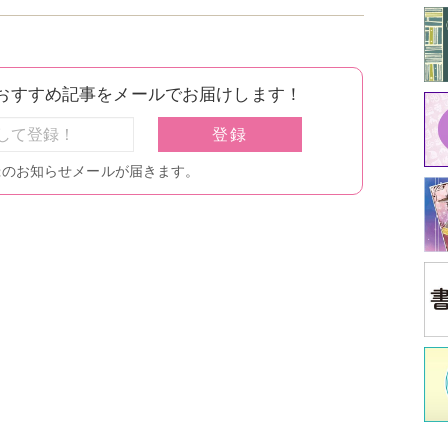
中
中井
イ