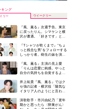
イタリア人のようにと言われ
て」
演歌歌手・市川由紀乃「更年
期かと思ったら〈卵巣がん〉
だった。９ヵ月の闘病を経て
復帰。若くして逝った兄の手
『Tシャツが乾くまで』第5話
紙を今も支えに」【2026上半
予告。心を許しあう咲子と樹
期BEST】
生。「もうすぐ一周忌なんで
それが過ぎたら…」＜ネタバ
来週の『風、薫る』あらす
レあり＞
じ。派出看護を軌道に乗せよ
うと懸命に働く直美。そして
ついに＜あの人＞が…＜ネタ
井上祐貴「選択できるなら大
バレあり＞
変なほうを選ぶ。いつかは大
河の主演に」『風、薫る』で
は横沢役
＜3人って誰のこと？＞『Tシ
ャツが乾くまで』水族館で咲
子が放った〈何気ない一言〉
に視聴者「これも何かの伏
0
『風、薫る』見上愛「りんの
線？」「子どもの話だと…」
心が病気になっていく演技が