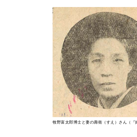
牧野富太郎博士と妻の壽衛（すえ）さん（『
本日２月２日、2023年前期の連続
された。タイトルは『らんまん』。
男性の主人公は窪田正孝さんが主演