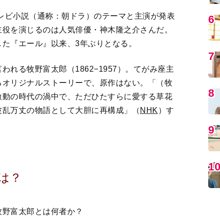
れる牧野富太郎（1862−1957）。てがみ座主
るオリジナルストーリーで、原作はない。「（牧
MO
激動の時代の渦中で、ただひたすらに愛する草花
波乱万丈の物語として大胆に再構成」（
NHK
）す
は？
編
牧野富太郎とは何者か？
た牧野は、幼少から植物に興味を持ち1884年、２
学教室に出入りするようになる。「植物学雑誌」