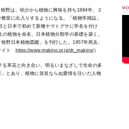
三郎と日本で初めて新種ヤマトグサに学名を付け
以上の植物を命名、日本植物分類学の基礎を築く。
牧野日本植物図鑑」を刊行した。1957年死去。
式サイト
https://www.makino.or.jp/dr_makino/
）
する草花と向き合い、明るいまなざしで生命の多
涯」とあり、植物に並並ならぬ愛情を注いだ人物
936（昭和11）年８月号の「家庭自然科学知識特
うか」とのお題に対して、牧野はどう回答したの
3
4
5
＞