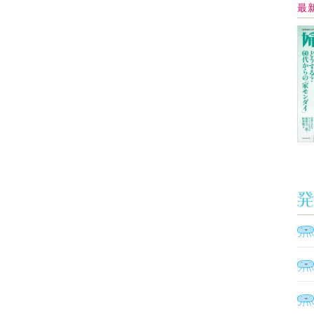
Ａ
く
催
脳
ト
型イ
ヤホ
モ