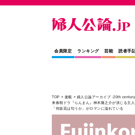
会員限定
ランキング
芸能
読者手
TOP
連載
婦人公論アーカイブ -20th century
来春朝ドラ『らんまん』神木隆之介が演じる主人
「何故花は匂うか」がロマンに溢れている
芸能
連載
手記