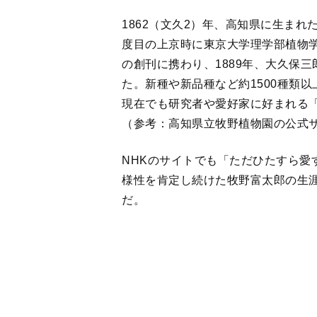
の創刊に携わり、1889年、大久保
た。新種や新品種など約1500種類
現在でも研究者や愛好家に好まれる「
（参考：高知県立牧野植物園の公
NHKのサイトでも「ただひたすら愛
様性を肯定し続けた牧野富太郎の生
だ。
その愛ある眼差しは、『婦人公論』1
集」でも見て取れる。「何故花は匂
か。実際の文章を見てみよう。
1
2