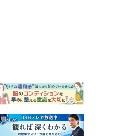
ンキング
ウイークリー
イリー
『風、薫る』次週予告。東京
に戻ったりん。シマケンと横
沢が遭遇。「好きです」と告
げたのは…
『Tシャツが乾くまで』“ちょ
っと残念な男”をフォローする
しっかり者。樹生の妹を演じ
るのは、齋藤飛鳥さん＜キャ
『風、薫る』主演の見上愛
スト紹介＞
「りんは恋愛に鈍感。やっと
自分の気持ちを自覚するよう
に」
井上祐貴『風、薫る』ではク
セ強の記者・横沢役「陽気な