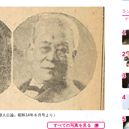
5
6
7
8
婦人公論』昭和14年８月号より）
9
すべての写真を見る
テレビ小説（通称：朝ドラ）のテーマと主演が発表
1
主役を演じるのは人気俳優・神木隆之介さんだ。
した『エール』以来、3年ぶりとなる。