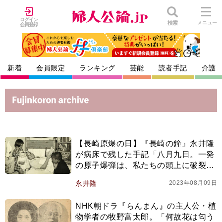
ログイン
検索
メニュー
会員登録
新着
会員限定
ランキング
芸能
読者手記
介護
【長崎原爆の日】『長崎の鐘』永井隆
が病床で残した手記「八月九日。一発
の原子爆弾は、私たちの頭上に破裂し
た」
永井隆
2023年08月09日
NHK朝ドラ『らんまん』の主人公・植
物学者の牧野富太郎。「何故花は匂う