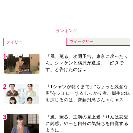
ランキング
ウイークリー
デイリー
1
『風、薫る』次週予告。東京に戻ったり
ん。シマケンと横沢が遭遇。「好きで
す」と告げたのは…
2
『Tシャツが乾くまで』“ちょっと残念な
男”をフォローするしっかり者。樹生の妹
を演じるのは、齋藤飛鳥さん＜キャスト
紹介＞
3
『風、薫る』主演の見上愛「りんは恋愛
に鈍感。やっと自分の気持ちを自覚する
ように」
4
演歌歌手・市川由紀乃「更年期かと思っ