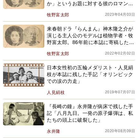
か」というお題に対する彼のロマンあ
ふれる回答とは
牧野富太郎
2023年04月03日
来春朝ドラ『らんまん』神木隆之介が
演じる主人公のモデルは植物学者・牧
野富太郎。86年前に本誌に寄稿した
「何故花は匂うか」がロマンに溢れて
牧野富太郎
2022年02月02日
いる
日本女性初の五輪メダリスト・人見絹
枝が本誌に残した手記「オリンピック
での涙の力走」
人見絹枝
2019年07月07日
『長崎の鐘』永井隆が病床で残した手
記「八月九日。一発の原子爆弾は、私
たちの頭上に破裂した」
永井隆
2020年08月09日