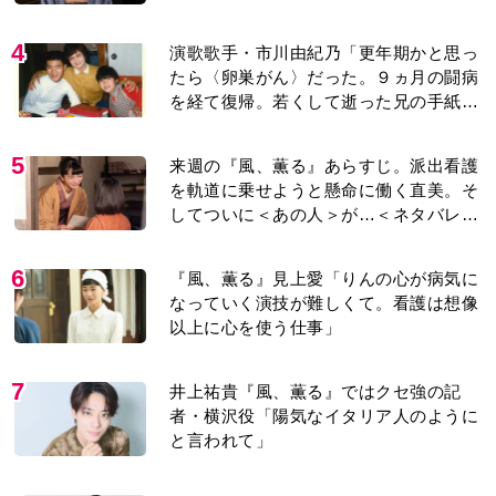
たら〈卵巣がん〉だった。９ヵ月の闘病
を経て復帰。若くして逝った兄の手紙を
今も支えに」【2026上半期BEST】
5
来週の『風、薫る』あらすじ。派出看護
を軌道に乗せようと懸命に働く直美。そ
してついに＜あの人＞が…＜ネタバレあ
り＞
6
『風、薫る』見上愛「りんの心が病気に
なっていく演技が難しくて。看護は想像
以上に心を使う仕事」
7
井上祐貴『風、薫る』ではクセ強の記
者・横沢役「陽気なイタリア人のように
と言われて」
8
井上祐貴「選択できるなら大変なほうを
選ぶ。いつかは大河の主演に」『風、薫