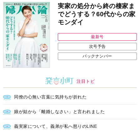
モンダイ
最新号
次号予告
バックナンバー
注目トピ
同僚の心無い言葉に気持ちが折れた
娘が姑から「離婚しなさい」と言われました
義実家について、義弟が私へ怒りのLINE
中央公論新社の本