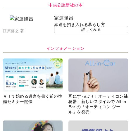
家運隆昌
幸運を招き入れる暮らし方
詳しくみる
江原啓之 著
インフォメーション
ＡＩで始める遺言を書く前の準
耳にすっぽり！オーティコン補
備セミナー開催
聴器、新しいスタイルで All in
Ear の「オーティコン ジー
ル」を発売