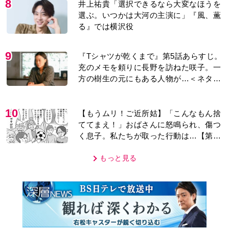
る』では横沢役
9
『Tシャツが乾くまで』第5話あらすじ。
充のメモを頼りに長野を訪ねた咲子。一
方の樹生の元にもある人物が…＜ネタバ
レあり＞
10
【もうムリ！ご近所姑】「こんなもん捨
ててまえ！」おばさんに怒鳴られ、傷つ
く息子。私たちが取った行動は…【第3
話】
もっと見る
MOVIE