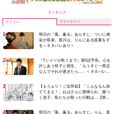
ランキング
ウイークリー
デイリー
1
明日の『風、薫る』あらすじ。ついに感
染が収束。黒川は、りんにある提案をす
る＜ネタバレあり＞
2
『Tシャツが乾くまで』第5話予告。心を
許しあう咲子と樹生。「もうすぐ一周忌
なんでそれが過ぎたら…」＜ネタバレあ
り＞
3
【もうムリ！ご近所姑】「こんなもん捨
ててまえ！」おばさんに怒鳴られ、傷つ
く息子。私たちが取った行動は…【第3
話】
4
明日の『風、薫る』あらすじ。りん、直