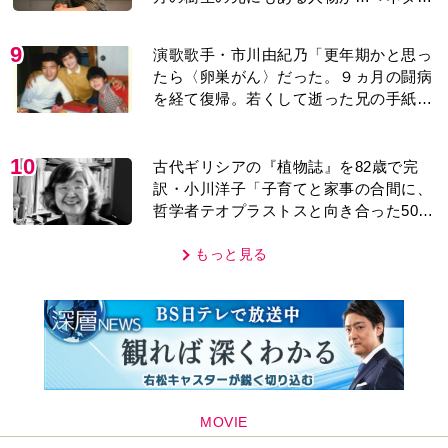
レあり＞
9
演歌歌手・市川由紀乃「更年期かと思っ
たら〈卵巣がん〉だった。９ヵ月の闘病
を経て復帰。若くして逝った兄の手紙を
今も支えに」【2026上半期BEST】
10
古代ギリシアの『植物誌』を82歳で完
訳・小川洋子「子育てと家事の合間に、
哲学者テオプラストスと向き合った50
年」
もっと見る
MOVIE