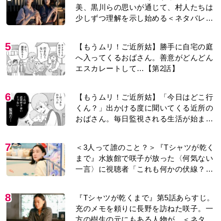
美、黒川らの思いが通じて、村人たちは
少しずつ理解を示し始める＜ネタバレあ
り＞
5
【もうムリ！ご近所姑】勝手に自宅の庭
へ入ってくるおばさん。善意がどんどん
エスカレートして…【第2話】
6
【もうムリ！ご近所姑】「今日はどこ行
くん？」出かける度に聞いてくる近所の
おばさん。毎日監視される生活が始ま
り…【第1話】
7
＜3人って誰のこと？＞『Tシャツが乾く
まで』水族館で咲子が放った〈何気ない
一言〉に視聴者「これも何かの伏線？」
「子どもの話だと…」
8
『Tシャツが乾くまで』第5話あらすじ。
充のメモを頼りに長野を訪ねた咲子。一
方の樹生の元にもある人物が…＜ネタバ