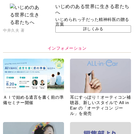
いじめのある世界に生きる君たち
へ
いじめられっ子だった精神科医の贈る
言葉
詳しくみる
中井久夫 著
インフォメーション
ＡＩで始める遺言を書く前の準
耳にすっぽり！オーティコン補
備セミナー開催
聴器、新しいスタイルで All in
Ear の「オーティコン ジー
ル」を発売