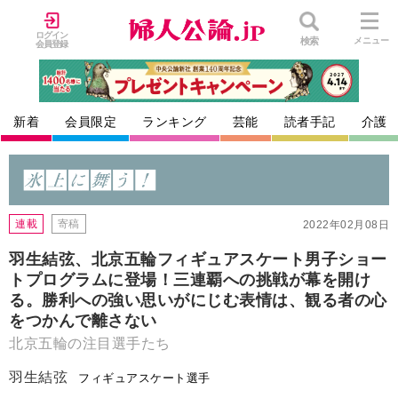
ログイン
検索
メニュー
会員登録
新着
会員限定
ランキング
芸能
読者手記
介護
連載
寄稿
2022年02月08日
羽生結弦、北京五輪フィギュアスケート男子ショー
トプログラムに登場！三連覇への挑戦が幕を開け
る。勝利への強い思いがにじむ表情は、観る者の心
をつかんで離さない
北京五輪の注目選手たち
羽生結弦
フィギュアスケート選手