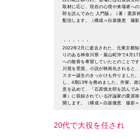
・・・・・・
2022年2月に逝去された、元東京
りのある神奈川県・葉山町沖で4月1
への散骨を希望していたとのことです
川賞を受賞。小説が映画化されると、
スター誕生のきっかけも作りました。
し、4期13年を務めました。作家、
意を込めて、『石原慎太郎を読んでみ
庫）に収録されている評論家の栗原裕
開します。（構成＝白坂微恵 撮影＝
20代で大役を任され
栗原
石原さんは戦後の日本文学をい
文学をちゃんと評価しようという動
で、書評家の豊崎由美さんを誘って