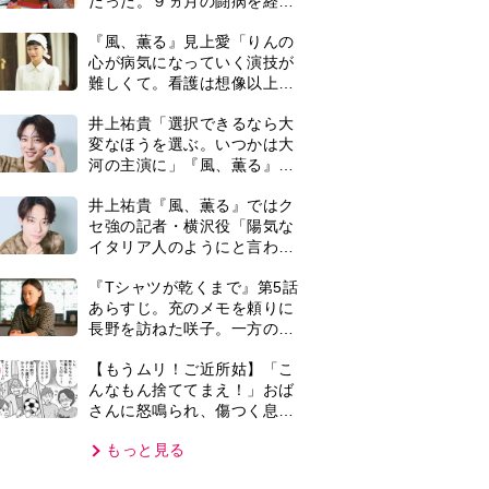
さんに怒鳴られ、傷つく息
子。私たちが取った行動は…
もっと見る
【第3話】
VIE
集部おすすめ