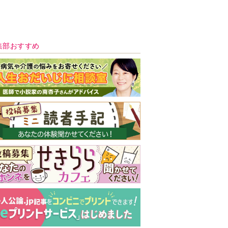
新号 好評発売中！
実家の処分から終
の棲家までどうす
る？60代からの家
モンダイ
最新号
次号予告