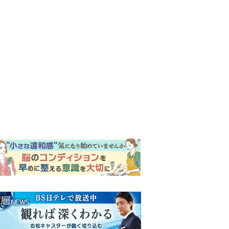
ンキング
ウイークリー
イリー
『風、薫る』次週予告。東京
に戻ったりん。シマケンと横
沢が遭遇。「好きです」と告
げたのは…
『Tシャツが乾くまで』“ちょ
っと残念な男”をフォローする
しっかり者。樹生の妹を演じ
るのは、齋藤飛鳥さん＜キャ
『風、薫る』主演の見上愛
スト紹介＞
「りんは恋愛に鈍感。やっと
自分の気持ちを自覚するよう
に」
来週の『風、薫る』あらす
じ。派出看護を軌道に乗せよ