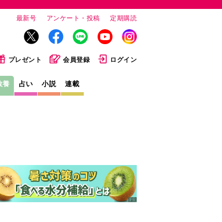
最新号
アンケート・投稿
定期購読
プレゼント
会員登録
ログイン
教養
占い
小説
連載