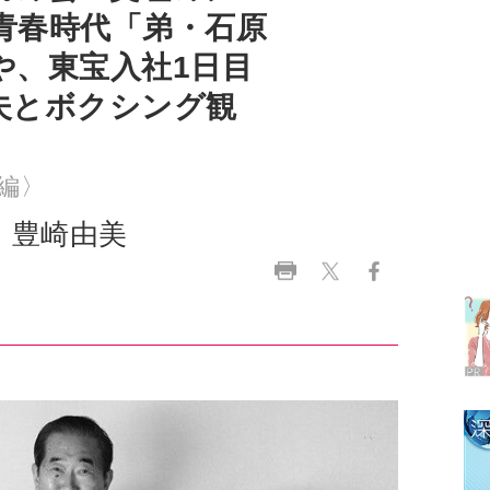
夫とボクシング観
編〉
ラ
豊崎由美
デ
1
2
3
4