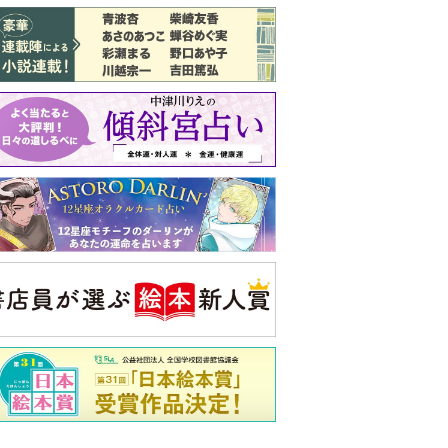
バックナンバー
注目トピ
娘が姑から「離婚しなさい」と言われま
した
同僚の心無い言葉に気持ちが折れた
義実家について、義弟が私へ怒りのLINE
央公論新社の本
いじめのある世界に生き
る君たちへ
いじめられっ子だった精神
科医の贈る言葉
詳しくみる
久夫 著