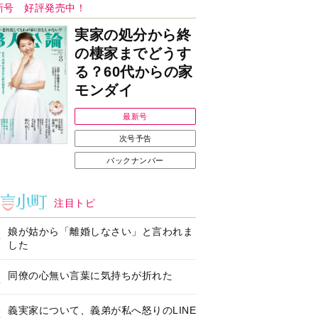
ンフォメーション
Ｉで始める遺言を書
耳にすっぽり！オーテ
前の準備セミナー開
ィコン補聴器、新しい
スタイルで All in Ear
の「オーティコン ジー
ル」を発売
の健康習慣をサポー
【編集部より】広告ペ
するオープンイヤー
ージについてのお詫び
ヤホン「kikippa イ
と訂正
ン HERALBONY
デル」発売