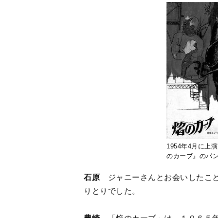
1954年4月に
のカーブ』のパ
石原
ジャニーさんとお会いしたこと
りとりでした。
豊崎
「焔のカーブ」は、１９６５年
題歌です。この脚本も石原さんの書
石原
『ウエスト・サイド物語』が『