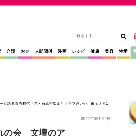
記
介護
お金
人間関係
漫画
レシピ
健康
美容
性愛
ーが語る青春時代「弟・石原裕次郎とクラブ通いや、東宝入社1
2022年06月09日
れの会 文壇のア
青春時代「弟・石原
や、東宝入社1日目