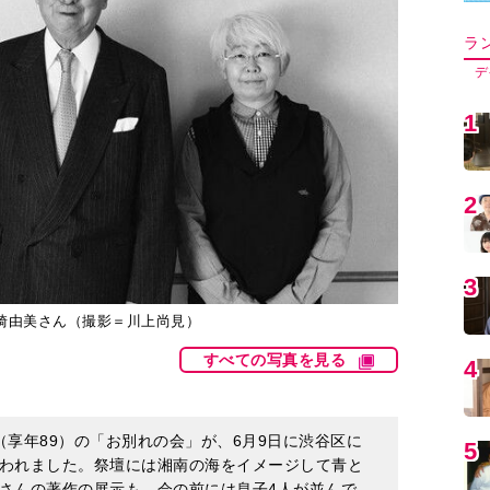
5
6
7
崎由美さん（撮影＝川上尚見）
すべての写真を見る
8
（享年89）の「お別れの会」が、6月9日に渋谷区に
われました。祭壇には湘南の海をイメージして青と
9
さんの著作の展示も。会の前には息子4人が並んで
感謝を述べました。追悼の意を込めて、『石原慎太
裕一郎、豊崎由美／中公文庫）からの抜粋記事を再
1
＝川上尚見）