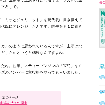
イ
現代風にアレンジしたんです。闘牛をＦ１に置き
カルのように思われているんですが、主演は北
Ａ
はどちらかというと端役なんですよね。
く
催
たね。翌年、スティーブンソンの『宝島』をミ
ーズのメンバーに主役格をやってもらいました。
脳
ト
型イ
生劇場を持てた理由
ヤホ
モ
3
4
5
＞