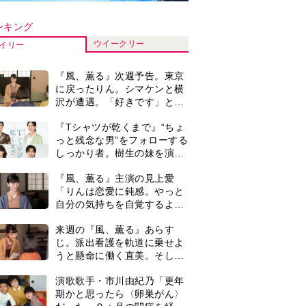
うと懸命に働く直美。そして
ついに＜あの人＞が…＜ネタ
演歌歌手・市川由紀乃「更年
バレあり＞
期かと思ったら〈卵巣がん〉
だった。９ヵ月の闘病を経て
復帰。若くして逝った兄の手
『風、薫る』見上愛「りんの
紙を今も支えに」【2026上半
心が病気になっていく演技が
期BEST】
難しくて。看護は想像以上に
心を使う仕事」
井上祐貴「選択できるなら大
変なほうを選ぶ。いつかは大
河の主演に」『風、薫る』で
は横沢役
井上祐貴『風、薫る』ではク
セ強の記者・横沢役「陽気な
イタリア人のようにと言われ
て」
『Tシャツが乾くまで』第5話
あらすじ。充のメモを頼りに
長野を訪ねた咲子。一方の樹
生の元にもある人物が…＜ネ
0
【もうムリ！ご近所姑】「こ
タバレあり＞
んなもん捨ててまえ！」おば