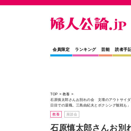
会員限定
ランキング
芸能
読者手
TOP
教養
石原慎太郎さんお別れの会 文壇のアウトサイダ
日目での退職。三島由紀夫とボクシング観戦も」
教養
座談会
石原慎太郎さんお別
ウトサイダーが語る
裕次郎とクラブ通い