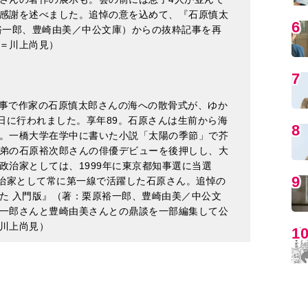
都知事で作家の石原慎太郎さんの海への散骨式が、ゆか
7日に行われました。享年89。石原さんは生前から海
MO
。一橋大学在学中に書いた小説「太陽の季節」で芥
弟の石原裕次郎さんの俳優デビューを後押しし、大
政治家としては、1999年に東京都知事選に当選
政治家として常に第一線で活躍した石原さん。追悼の
た 入門版』（著：栗原裕一郎、豊崎由美／中公文
一郎さんと豊崎由美さんとの鼎談を一部編集して公
川上尚見）
編
わば刷新した存在ですが、にもかかわらず石原
きはこれまでほとんどありませんでした。そこ
、石原作品を読み直すという企画を２０１２年の