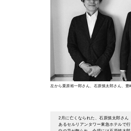
左から栗原裕一郎さん、石原慎太郎さん、豊
2月に亡くなられた、石原慎太郎さん
あるセルリアンタワー東急ホテルで行
白の花が飾られ、会場には石原慎太郎
取材に応じ、現在の心境や来場者への
郎を読んでみた 入門版』（著：栗原
配信します。（構成＝白坂微恵 撮影