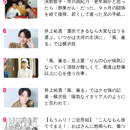
5
演歌歌手・市川由紀乃「更年期かと思っ
たら〈卵巣がん〉だった。９ヵ月の闘病
を経て復帰。若くして逝った兄の手紙を
今も支えに」【2026上半期BEST】
6
井上祐貴「選択できるなら大変なほうを
選ぶ。いつかは大河の主演に」『風、薫
る』では横沢役
7
『風、薫る』見上愛「りんの心が病気に
なっていく演技が難しくて。看護は想像
以上に心を使う仕事」
8
井上祐貴『風、薫る』ではクセ強の記
者・横沢役「陽気なイタリア人のように
と言われて」
9
【もうムリ！ご近所姑】「こんなもん捨
ててまえ！」おばさんに怒鳴られ、傷つ