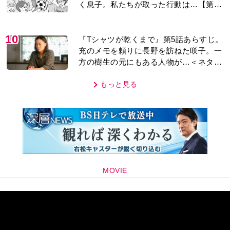
く息子。私たちが取った行動は…【第3
話】
10
『Tシャツが乾くまで』第5話あらすじ。
充のメモを頼りに長野を訪ねた咲子。一
方の樹生の元にもある人物が…＜ネタバ
レあり＞
もっと見る
MOVIE