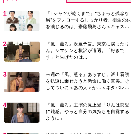
1
『Tシャツが乾くまで』“ちょっと残念な
男”をフォローするしっかり者。樹生の妹
を演じるのは、齋藤飛鳥さん＜キャスト
紹介＞
2
『風、薫る』次週予告。東京に戻ったり
ん。シマケンと横沢が遭遇。「好きで
す」と告げたのは…
3
来週の『風、薫る』あらすじ。派出看護
を軌道に乗せようと懸命に働く直美。そ
してついに＜あの人＞が…＜ネタバレあ
り＞
4
『風、薫る』主演の見上愛「りんは恋愛
に鈍感。やっと自分の気持ちを自覚する
ように」