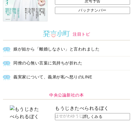
次号予告
バックナンバー
注目トピ
娘が姑から「離婚しなさい」と言われました
同僚の心無い言葉に気持ちが折れた
義実家について、義弟が私へ怒りのLINE
中央公論新社の本
もうじきたべられるぼく
はせがわゆうじ 作
詳しくみる