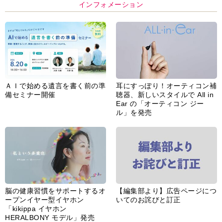
インフォメーション
ＡＩで始める遺言を書く前の準
耳にすっぽり！オーティコン補
備セミナー開催
聴器、新しいスタイルで All in
Ear の「オーティコン ジー
ル」を発売
脳の健康習慣をサポートするオ
【編集部より】広告ページにつ
ープンイヤー型イヤホン
いてのお詫びと訂正
「kikippa イヤホン
HERALBONY モデル」発売