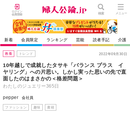
ログイン
検索
メニュー
会員登録
新着
会員限定
ランキング
芸能
読者手記
介護
教養
トレンド
2022年09月30日
10年越しで成就したタサキ「バランス プラス イ
ヤリング」への片思い。しかし実った思いの先で直
面したのはまさかの＜格差問題＞
わたしのジュエリー365日
pepper
会社員
ファッション
趣味
書籍