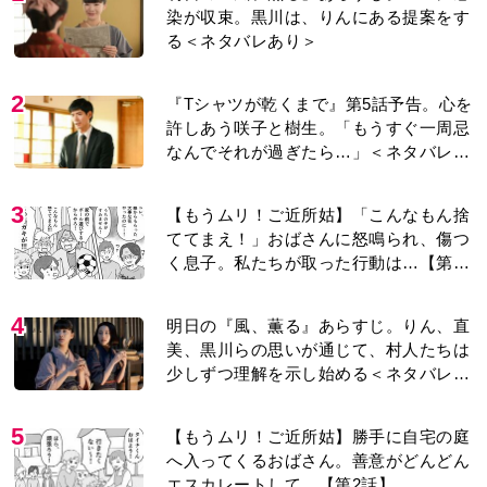
染が収束。黒川は、りんにある提案をす
る＜ネタバレあり＞
2
『Tシャツが乾くまで』第5話予告。心を
許しあう咲子と樹生。「もうすぐ一周忌
なんでそれが過ぎたら…」＜ネタバレあ
り＞
3
【もうムリ！ご近所姑】「こんなもん捨
ててまえ！」おばさんに怒鳴られ、傷つ
く息子。私たちが取った行動は…【第3
話】
4
明日の『風、薫る』あらすじ。りん、直
美、黒川らの思いが通じて、村人たちは
少しずつ理解を示し始める＜ネタバレあ
り＞
5
【もうムリ！ご近所姑】勝手に自宅の庭
へ入ってくるおばさん。善意がどんどん
エスカレートして…【第2話】