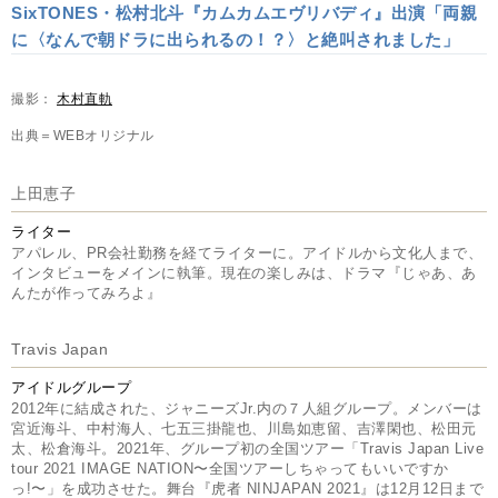
SixTONES・松村北斗『カムカムエヴリバディ』出演「両親
に〈なんで朝ドラに出られるの！？〉と絶叫されました」
撮影：
木村直軌
出典＝WEBオリジナル
上田恵子
ライター
アパレル、PR会社勤務を経てライターに。アイドルから文化人まで、
インタビューをメインに執筆。現在の楽しみは、ドラマ『じゃあ、あ
んたが作ってみろよ』
Travis Japan
アイドルグループ
2012年に結成された、ジャニーズJr.内の７人組グループ。メンバーは
宮近海斗、中村海人、七五三掛龍也、川島如恵留、吉澤閑也、松田元
太、松倉海斗。2021年、グループ初の全国ツアー「Travis Japan Live
tour 2021 IMAGE NATION〜全国ツアーしちゃってもいいですか
っ!〜」を成功させた。舞台『虎者 NINJAPAN 2021』は12月12日まで