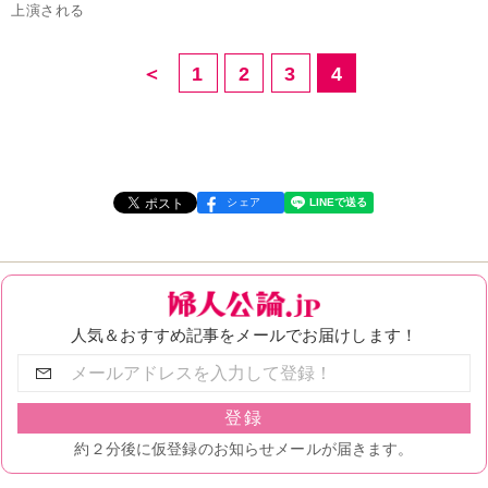
上演される
＜
1
2
3
4
シェア