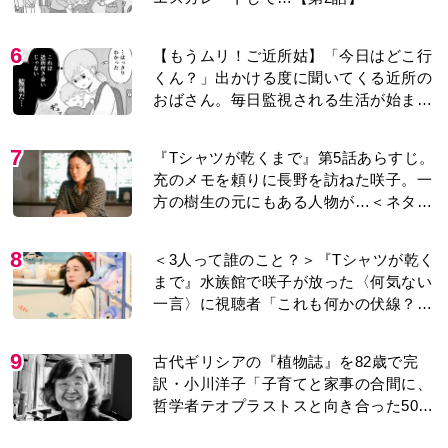
6
【もうムリ！ご近所姑】「今日はどこ行
くん？」出かける度に聞いてくる近所の
おばさん。毎日監視される生活が始ま
り…【第1話】
7
『Tシャツが乾くまで』第5話あらすじ。
充のメモを頼りに長野を訪ねた咲子。一
方の樹生の元にもある人物が…＜ネタバ
レあり＞
8
＜3人って誰のこと？＞『Tシャツが乾く
まで』水族館で咲子が放った〈何気ない
一言〉に視聴者「これも何かの伏線？」
「子どもの話だと…」
9
古代ギリシアの『植物誌』を82歳で完
訳・小川洋子「子育てと家事の合間に、
哲学者テオプラストスと向き合った50
年」