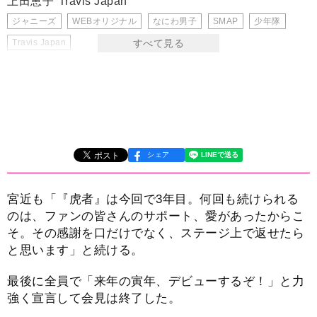
上田恵子
Travis Japan
ジャニーズ
WEBオリジナル
なにわ男子
SMAP
少年隊
Travis Japan
シェア
宮近も「『虎者』は今回で3年目。何回も続けられる
のは、ファンの皆さんのサポート、愛があったからこ
そ。その感謝を口だけでなく、ステージ上で返せたら
と思います」と続ける。
最後に全員で「来年の寅年、デビューするぞ！」と力
強く宣言して会見は終了した。