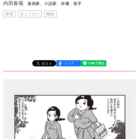
内田春菊
漫画家、小説家、俳優、歌手
漫画
きょうだい
離婚
シェア