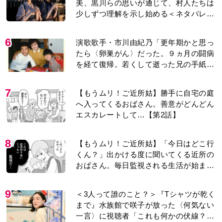
美、黒川らの思いが通じて、村人たちは
少しずつ理解を示し始める＜ネタバレあ
り＞
6
演歌歌手・市川由紀乃「更年期かと思っ
たら〈卵巣がん〉だった。９ヵ月の闘病
を経て復帰。若くして逝った兄の手紙を
今も支えに」【2026上半期BEST】
7
【もうムリ！ご近所姑】勝手に自宅の庭
へ入ってくるおばさん。善意がどんどん
エスカレートして…【第2話】
8
【もうムリ！ご近所姑】「今日はどこ行
くん？」出かける度に聞いてくる近所の
おばさん。毎日監視される生活が始ま
り…【第1話】
9
＜3人って誰のこと？＞『Tシャツが乾く
まで』水族館で咲子が放った〈何気ない
一言〉に視聴者「これも何かの伏線？」