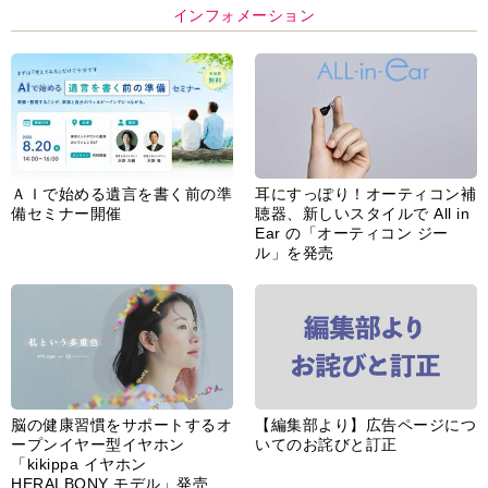
インフォメーション
ＡＩで始める遺言を書く前の準
耳にすっぽり！オーティコン補
備セミナー開催
聴器、新しいスタイルで All in
Ear の「オーティコン ジー
ル」を発売
脳の健康習慣をサポートするオ
【編集部より】広告ページにつ
ープンイヤー型イヤホン
いてのお詫びと訂正
「kikippa イヤホン
HERALBONY モデル」発売