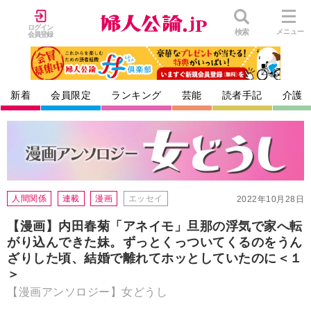
ログイン
検索
メニュー
会員登録
新着
会員限定
ランキング
芸能
読者手記
介護
人間関係
連載
漫画
エッセイ
2022年10月28日
【漫画】内田春菊「アネイモ」旦那の浮気で家へ転
がり込んできた妹。ずっとくっついてくるのをうん
ざりした頃、結婚で離れてホッとしていたのに＜１
＞
【漫画アンソロジー】女どうし