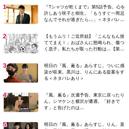
1
『Tシャツが乾くまで』第5話予告。心を
許しあう咲子と樹生。「もうすぐ一周忌
なんでそれが過ぎたら…」＜ネタバレあ
り＞
2
【もうムリ！ご近所姑】「こんなもん捨
ててまえ！」おばさんに怒鳴られ、傷つ
く息子。私たちが取った行動は…【第3
話】
3
明日の『風、薫る』あらすじ。ついに感
染が収束。黒川は、りんにある提案をす
る＜ネタバレあり＞
4
『風、薫る』次週予告。東京に戻ったり
ん。シマケンと横沢が遭遇。「好きで
す」と告げたのは…
5
明日の『風、薫る』あらすじ。りん、直