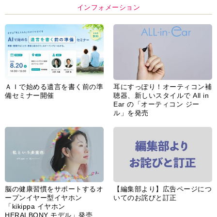
インフォメーション
ＡＩで始める遺言を書く前の準
耳にすっぽり！オーティコン補
備セミナー開催
聴器、新しいスタイルで All in
Ear の「オーティコン ジー
ル」を発売
脳の健康習慣をサポートするオ
【編集部より】広告ページにつ
ープンイヤー型イヤホン
いてのお詫びと訂正
「kikippa イヤホン
HERALBONY モデル」発売