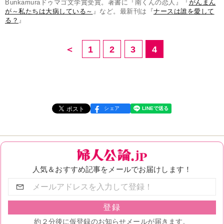
Bunkamuraドゥマゴ文学賞受賞。著書に『南くんの恋人』『
がんまん
が～私たちは大病している～
』など。最新刊は『
ナースは誰を愛して
る？
』
＜
1
2
3
4
シェア