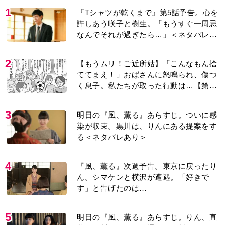
1
『Tシャツが乾くまで』第5話予告。心を
許しあう咲子と樹生。「もうすぐ一周忌
なんでそれが過ぎたら…」＜ネタバレあ
り＞
2
【もうムリ！ご近所姑】「こんなもん捨
ててまえ！」おばさんに怒鳴られ、傷つ
く息子。私たちが取った行動は…【第3
話】
3
明日の『風、薫る』あらすじ。ついに感
染が収束。黒川は、りんにある提案をす
る＜ネタバレあり＞
4
『風、薫る』次週予告。東京に戻ったり
ん。シマケンと横沢が遭遇。「好きで
す」と告げたのは…
5
明日の『風、薫る』あらすじ。りん、直