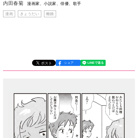
内田春菊
漫画家、小説家、俳優、歌手
漫画
きょうだい
離婚
シェア