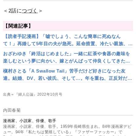
＜2話に
つづく
＞
【関連記事】
【読者手記漫画】「嘘でしょう、こんな簡単に死ぬなん
て！」再婚して5年目の夫が急死。延命措置、冷たい親族、お
墓の場所…。「話し合っておけば」の後悔から私が学んだこ
おざわゆき「終活はじめました」一緒に紅茶や食器の趣味を
と
楽しむという夢に向かい、嫁とがんばって仲良くしてきた
姑。しかし嫁に趣味を受け継ぐ日が近づいてきて…＜マン
槇村さとる「A Swallow Tail」苦手だけど好きになった友
ガ・前篇＞
達。結婚、DV、若い彼氏、そして…。年を重ね、正反対だっ
たふたりの辿る道のりは＜マンガ・前篇＞
出典＝『婦人公論』2022年10月号
内田春菊
漫画家、小説家、俳優、歌手
漫画家、小説家、俳優、歌手。1959年長崎県生まれ。84年漫画家デビ
ュー。94年『私たちは繁殖している』『ファザーファッカー』で