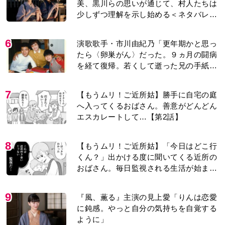
美、黒川らの思いが通じて、村人たちは
少しずつ理解を示し始める＜ネタバレあ
り＞
6
演歌歌手・市川由紀乃「更年期かと思っ
たら〈卵巣がん〉だった。９ヵ月の闘病
を経て復帰。若くして逝った兄の手紙を
今も支えに」【2026上半期BEST】
7
【もうムリ！ご近所姑】勝手に自宅の庭
へ入ってくるおばさん。善意がどんどん
エスカレートして…【第2話】
8
【もうムリ！ご近所姑】「今日はどこ行
くん？」出かける度に聞いてくる近所の
おばさん。毎日監視される生活が始ま
り…【第1話】
9
『風、薫る』主演の見上愛「りんは恋愛
に鈍感。やっと自分の気持ちを自覚する
ように」