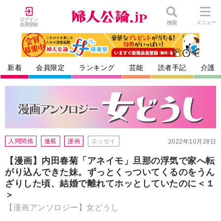
ログイン
検索
メニュー
会員登録
新着
会員限定
ランキング
芸能
読者手記
介護
人間関係
連載
漫画
エッセイ
2022年10月28日
【漫画】内田春菊「アネイモ」旦那の浮気で家へ転
がり込んできた妹。ずっとくっついてくるのをうん
ざりした頃、結婚で離れてホッとしていたのに＜１
＞
【漫画アンソロジー】女どうし