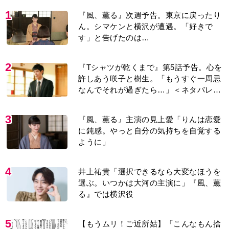
1
『風、薫る』次週予告。東京に戻ったり
ん。シマケンと横沢が遭遇。「好きで
す」と告げたのは…
2
『Tシャツが乾くまで』第5話予告。心を
許しあう咲子と樹生。「もうすぐ一周忌
なんでそれが過ぎたら…」＜ネタバレあ
り＞
3
『風、薫る』主演の見上愛「りんは恋愛
に鈍感。やっと自分の気持ちを自覚する
ように」
4
井上祐貴「選択できるなら大変なほうを
選ぶ。いつかは大河の主演に」『風、薫
る』では横沢役
5
【もうムリ！ご近所姑】「こんなもん捨