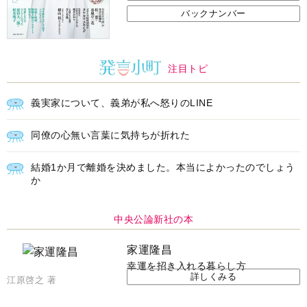
バックナンバー
注目トピ
義実家について、義弟が私へ怒りのLINE
同僚の心無い言葉に気持ちが折れた
結婚1か月で離婚を決めました。本当によかったのでしょう
か
中央公論新社の本
家運隆昌
幸運を招き入れる暮らし方
詳しくみる
江原啓之 著