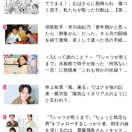
ててまえ！」おばさんに怒鳴られ、傷つ
く息子。私たちが取った行動は…【第3
話】
6
演歌歌手・市川由紀乃「更年期かと思っ
たら〈卵巣がん〉だった。９ヵ月の闘病
を経て復帰。若くして逝った兄の手紙を
今も支えに」【2026上半期BEST】
7
＜3人って誰のこと？＞『Tシャツが乾く
まで』水族館で咲子が放った〈何気ない
一言〉に視聴者「これも何かの伏線？」
「子どもの話だと…」
8
井上祐貴『風、薫る』ではクセ強の記
者・横沢役「陽気なイタリア人のように
と言われて」
9
『Tシャツが乾くまで』“ちょっと残念な
男”をフォローするしっかり者。樹生の妹
を演じるのは、齋藤飛鳥さん＜キャスト