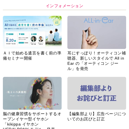
インフォメーション
ＡＩで始める遺言を書く前の準
耳にすっぽり！オーティコン補
備セミナー開催
聴器、新しいスタイルで All in
Ear の「オーティコン ジー
ル」を発売
脳の健康習慣をサポートするオ
【編集部より】広告ページにつ
ープンイヤー型イヤホン
いてのお詫びと訂正
「kikippa イヤホン