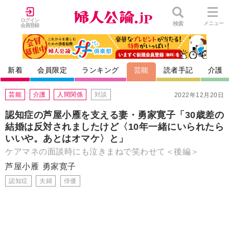
ログイン
検索
メニュー
会員登録
新着
会員限定
ランキング
芸能
読者手記
介護
芸能
介護
人間関係
対談
2022年12月20日
認知症の芦屋小雁を支える妻・勇家寛子「30歳差の
結婚は反対されましたけど〈10年一緒にいられたら
いいや。あとはオマケ〉と」
ケアマネの面談時にも泣きまねで笑わせて＜後編＞
芦屋小雁
勇家寛子
認知症
夫婦
俳優