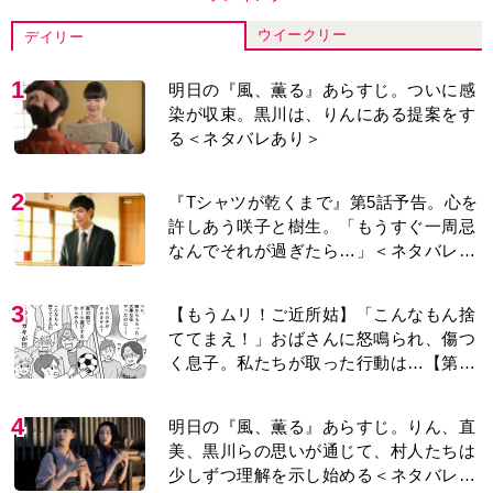
ウイークリー
デイリー
1
明日の『風、薫る』あらすじ。ついに感
染が収束。黒川は、りんにある提案をす
る＜ネタバレあり＞
2
『Tシャツが乾くまで』第5話予告。心を
許しあう咲子と樹生。「もうすぐ一周忌
なんでそれが過ぎたら…」＜ネタバレあ
り＞
3
【もうムリ！ご近所姑】「こんなもん捨
ててまえ！」おばさんに怒鳴られ、傷つ
く息子。私たちが取った行動は…【第3
話】
4
明日の『風、薫る』あらすじ。りん、直
美、黒川らの思いが通じて、村人たちは
少しずつ理解を示し始める＜ネタバレあ