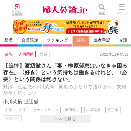
ログイン
検索
メニュー
会員登録
新着
会員限定
ランキング
芸能
読者手記
介護
芸能
人間関係
対談
2022年12月05日
【追悼】渡辺徹さん「妻・榊原郁恵はいなきゃ困る
存在。〈好き〉という気持ちは飽きるけれど、〈必
要〉という関係は飽きない」
対談 渡辺徹×小川菜摘 同期のふたりで語りあう、夫婦
が長く続くコツ
小川菜摘
渡辺徹
夫婦
人生
セカンドライフ
浜田雅功
小川菜摘
渡辺徹
榊原郁恵