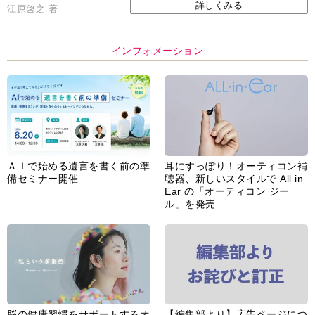
詳しくみる
江原啓之 著
インフォメーション
ＡＩで始める遺言を書く前の準
耳にすっぽり！オーティコン補
備セミナー開催
聴器、新しいスタイルで All in
Ear の「オーティコン ジー
ル」を発売
脳の健康習慣をサポートするオ
【編集部より】広告ページにつ