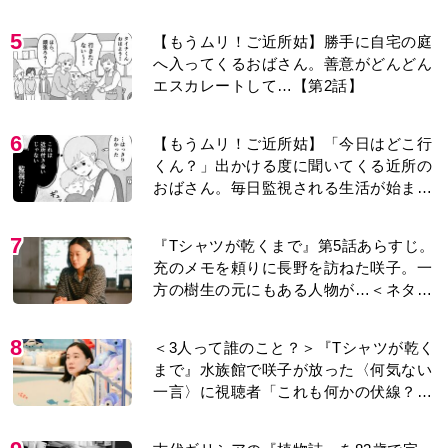
り＞
5
【もうムリ！ご近所姑】勝手に自宅の庭
へ入ってくるおばさん。善意がどんどん
エスカレートして…【第2話】
6
【もうムリ！ご近所姑】「今日はどこ行
くん？」出かける度に聞いてくる近所の
おばさん。毎日監視される生活が始ま
り…【第1話】
7
『Tシャツが乾くまで』第5話あらすじ。
充のメモを頼りに長野を訪ねた咲子。一
方の樹生の元にもある人物が…＜ネタバ
レあり＞
8
＜3人って誰のこと？＞『Tシャツが乾く
まで』水族館で咲子が放った〈何気ない
一言〉に視聴者「これも何かの伏線？」
「子どもの話だと…」