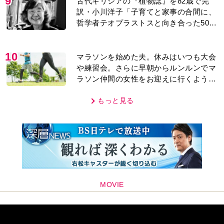
9
古代ギリシアの『植物誌』を82歳で完
訳・小川洋子「子育てと家事の合間に、
哲学者テオプラストスと向き合った50
年」
10
マラソンを始めた夫。休みはいつも大会
や練習会。さらに早朝からルンルンでマ
ラソン仲間の女性をお迎えに行くように
なり…
もっと見る
MOVIE