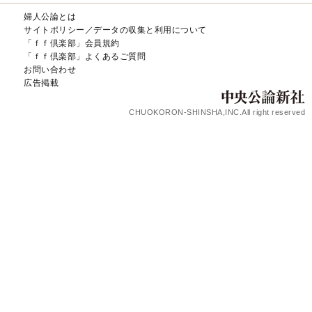
婦人公論とは
サイトポリシー／データの収集と利用について
「ｆｆ倶楽部」会員規約
「ｆｆ倶楽部」よくあるご質問
お問い合わせ
広告掲載
CHUOKORON-SHINSHA,INC.All right reserved