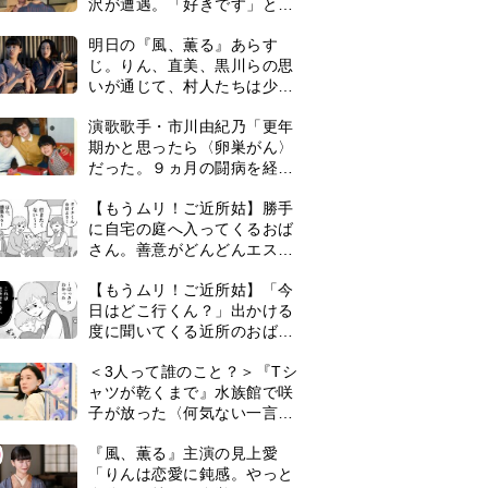
沢が遭遇。「好きです」と告
げたのは…
明日の『風、薫る』あらす
じ。りん、直美、黒川らの思
いが通じて、村人たちは少し
ずつ理解を示し始める＜ネタ
演歌歌手・市川由紀乃「更年
バレあり＞
期かと思ったら〈卵巣がん〉
だった。９ヵ月の闘病を経て
復帰。若くして逝った兄の手
【もうムリ！ご近所姑】勝手
紙を今も支えに」【2026上半
に自宅の庭へ入ってくるおば
期BEST】
さん。善意がどんどんエスカ
レートして…【第2話】
【もうムリ！ご近所姑】「今
日はどこ行くん？」出かける
度に聞いてくる近所のおばさ
ん。毎日監視される生活が始
＜3人って誰のこと？＞『Tシ
まり…【第1話】
ャツが乾くまで』水族館で咲
子が放った〈何気ない一言〉
に視聴者「これも何かの伏
0
『風、薫る』主演の見上愛
線？」「子どもの話だと…」
「りんは恋愛に鈍感。やっと