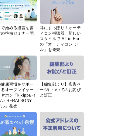
Ｉで始める遺言を書
耳にすっぽり！オーテ
前の準備セミナー開
ィコン補聴器、新しい
スタイルで All in Ear
の「オーティコン ジー
ル」を発売
の健康習慣をサポー
【編集部より】広告ペ
するオープンイヤー
ージについてのお詫び
ヤホン「kikippa イ
と訂正
ン HERALBONY
デル」発売