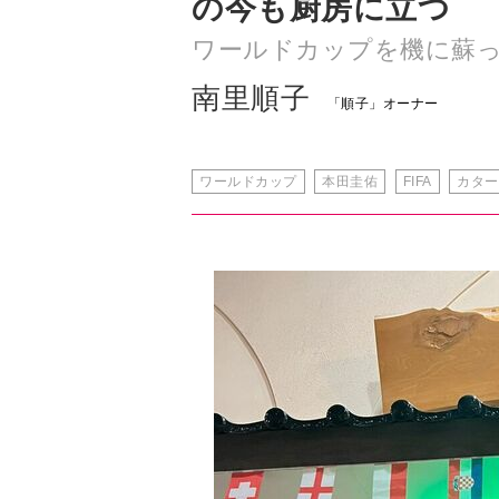
の今も厨房に立つ
ワールドカップを機に蘇
南里順子
「順子」オーナー
ワールドカップ
本田圭佑
FIFA
カター