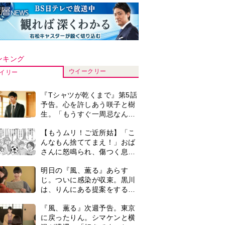
ンキング
ウイークリー
イリー
『Tシャツが乾くまで』第5話
予告。心を許しあう咲子と樹
生。「もうすぐ一周忌なんで
それが過ぎたら…」＜ネタバ
【もうムリ！ご近所姑】「こ
レあり＞
んなもん捨ててまえ！」おば
さんに怒鳴られ、傷つく息
子。私たちが取った行動は…
明日の『風、薫る』あらす
【第3話】
じ。ついに感染が収束。黒川
は、りんにある提案をする＜
ネタバレあり＞
『風、薫る』次週予告。東京
に戻ったりん。シマケンと横