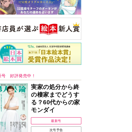
新号 好評発売中！
実家の処分から終
の棲家までどうす
る？60代からの家
モンダイ
最新号
次号予告