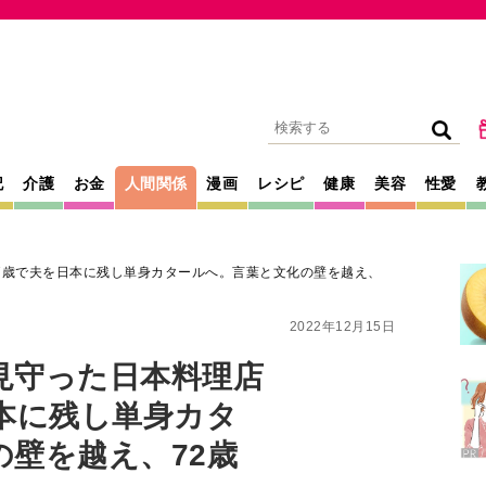
記
介護
お金
人間関係
漫画
レシピ
健康
美容
性愛
7歳で夫を日本に残し単身カタールへ。言葉と文化の壁を越え、
2022年12月15日
見守った日本料理店
本に残し単身カタ
壁を越え、72歳