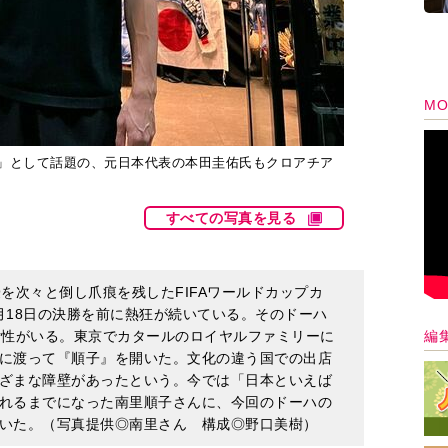
MO
説」として話題の、元日本代表の本田圭佑氏もクロアチア
すべての写真を見る
を次々と倒し爪痕を残したFIFAワールドカップカ
2月18日の決勝を前に熱狂が続いている。そのドーハ
編
女性がいる。東京でカタールのロイヤルファミリーに
に渡って『順子』を開いた。文化の違う国での出店
ざまな障壁があったという。今では「日本といえば
れるまでになった南里順子さんに、今回のドーハの
いた。（写真提供◎南里さん 構成◎野口美樹）