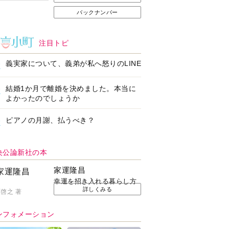
バックナンバー
注目トピ
義実家について、義弟が私へ怒りのLINE
結婚1か月で離婚を決めました。本当に
よかったのでしょうか
ピアノの月謝、払うべき？
央公論新社の本
家運隆昌
幸運を招き入れる暮らし方
詳しくみる
啓之 著
ンフォメーション