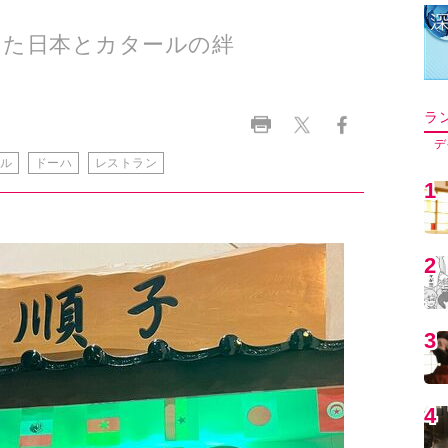
った日本とカタールの絆
ラ
デ
ル
ドーハ
レストラン
1
2
3
4