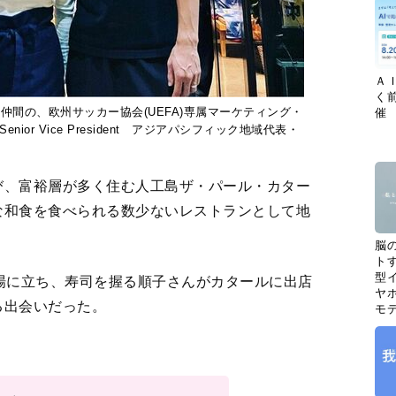
Ａ
く
間の、欧州サッカー協会(UEFA)専属マーケティング・
催
or Vice President アジアパシフィック地域代表・
び、富裕層が多く住む人工島ザ・パール・カター
な和食を食べられる数少ないレストランとして地
脳
ト
型イ
場に立ち、寿司を握る順子さんがカタールに出店
ヤホ
る出会いだった。
モ