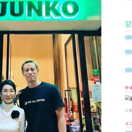
中
江原
イ