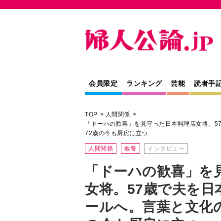
会員限定
ランキング
芸能
読者手
TOP
人間関係
「ドーハの歓喜」を見守った日本料理店女将。5
72歳の今も厨房に立つ
人間関係
教養
インタビュー
「ドーハの歓喜」を
女将。57歳で夫を日
ールへ。言葉と文化の