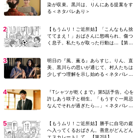
染が収束。黒川は、りんにある提案をす
る＜ネタバレあり＞
2
【もうムリ！ご近所姑】「こんなもん捨
ててまえ！」おばさんに怒鳴られ、傷つ
く息子。私たちが取った行動は…【第3
話】
3
明日の『風、薫る』あらすじ。りん、直
美、黒川らの思いが通じて、村人たちは
少しずつ理解を示し始める＜ネタバレあ
り＞
4
『Tシャツが乾くまで』第5話予告。心を
許しあう咲子と樹生。「もうすぐ一周忌
なんでそれが過ぎたら…」＜ネタバレあ
り＞
5
【もうムリ！ご近所姑】勝手に自宅の庭
へ入ってくるおばさん。善意がどんどん
エスカレートして…【第2話】