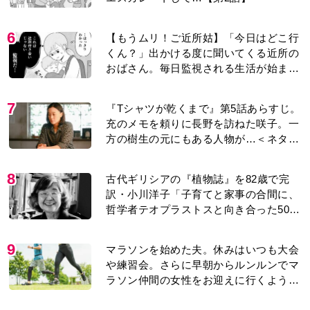
6
【もうムリ！ご近所姑】「今日はどこ行
くん？」出かける度に聞いてくる近所の
おばさん。毎日監視される生活が始ま
り…【第1話】
7
『Tシャツが乾くまで』第5話あらすじ。
充のメモを頼りに長野を訪ねた咲子。一
方の樹生の元にもある人物が…＜ネタバ
レあり＞
8
古代ギリシアの『植物誌』を82歳で完
訳・小川洋子「子育てと家事の合間に、
哲学者テオプラストスと向き合った50
年」
9
マラソンを始めた夫。休みはいつも大会
や練習会。さらに早朝からルンルンでマ
ラソン仲間の女性をお迎えに行くように
なり…