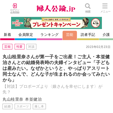
ログイン
検索
メニュー
会員登録
新着
会員限定
ランキング
芸能
読者手記
介護
芸能
性愛
対談
2023年02月23日
丸山桂里奈さんが第一子をご出産！ご主人・本並健
治さんとの結婚発表時の夫婦インタビュー「子ども
は産みたい。なぜかというと、やっぱりアスリート
同士なんで、どんな子が生まれるのか会ってみたい
から」
【対談】プロポーズより〈娘さんを幸せにします〉が
先？
丸山桂里奈
本並健治
結婚
スポーツ
推し本