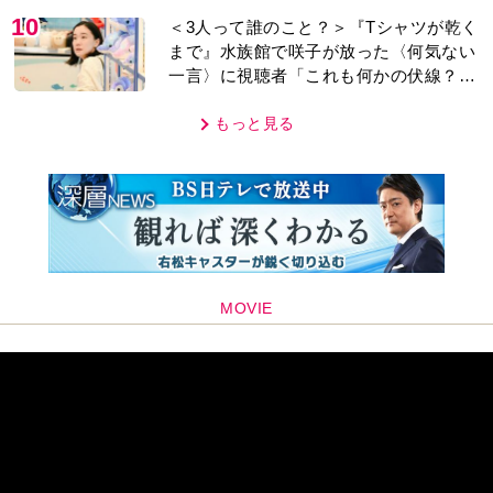
10
＜3人って誰のこと？＞『Tシャツが乾く
まで』水族館で咲子が放った〈何気ない
一言〉に視聴者「これも何かの伏線？」
「子どもの話だと…」
もっと見る
MOVIE