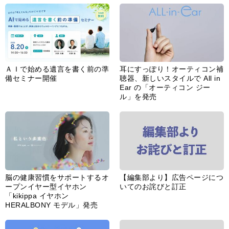
ＡＩで始める遺言を書く前の準
耳にすっぽり！オーティコン補
備セミナー開催
聴器、新しいスタイルで All in
Ear の「オーティコン ジー
ル」を発売
脳の健康習慣をサポートするオ
【編集部より】広告ページにつ
ープンイヤー型イヤホン
いてのお詫びと訂正
「kikippa イヤホン
HERALBONY モデル」発売