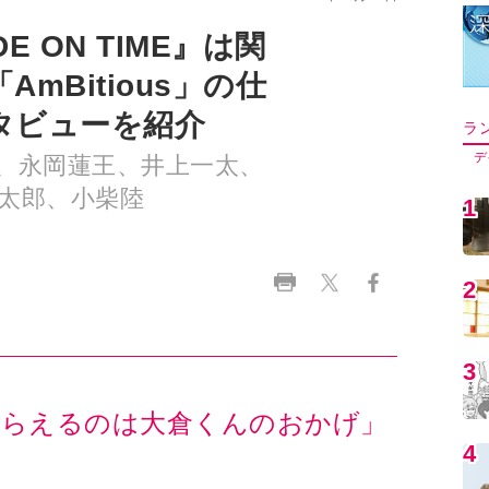
 ON TIME』は関
mBitious」の仕
タビューを紹介
ラ
デ
、永岡蓮王、井上一太、
太郎、小柴陸
1
2
3
もらえるのは大倉くんのおかげ」
4