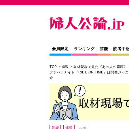
会員限定
ランキング
芸能
読者手
TOP
連載
取材現場で見た《あの人の素顔》
フジバラナイト『RIDE ON TIME』は関西ジャ
介
芸能
連載
ルポ