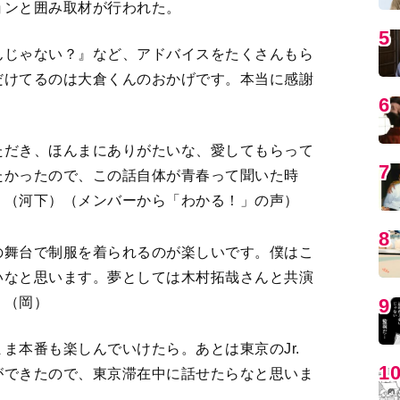
ョンと囲み取材が行われた。
5
んじゃない？』など、アドバイスをたくさんもら
だけてるのは大倉くんのおかげです。本当に感謝
6
ただき、ほんまにありがたいな、愛してもらって
7
たかったので、この話自体が青春って聞いた時
」（河下）（メンバーから「わかる！」の声）
8
の舞台で制服を着られるのが楽しいです。僕はこ
いなと思います。夢としては木村拓哉さんと共演
9
」（岡）
ま本番も楽しんでいけたら。あとは東京のJr.
1
ができたので、東京滞在中に話せたらなと思いま