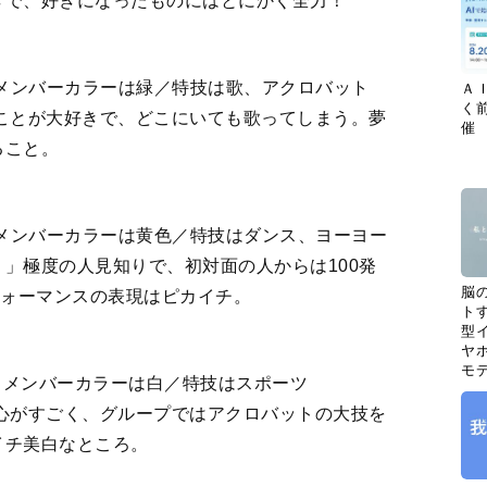
きで、好きになったものにはとにかく全力！
型／メンバーカラーは緑／特技は歌、アクロバット
Ａ
く
ことが大好きで、どこにいても歌ってしまう。夢
催
ること。
型／メンバーカラーは黄色／特技はダンス、ヨーヨー
」極度の人見知りで、初対面の人からは100発
脳
フォーマンスの表現はピカイチ。
ト
型イ
ヤホ
モ
A型／メンバーカラーは白／特技はスポーツ
心がすごく、グループではアクロバットの大技を
イチ美白なところ。