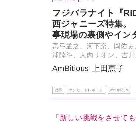
フジバラナイト『RIDE
西ジャニーズ特集。「A
事現場の裏側やイン
真弓孟之、河下楽、岡佑吏
浦陸斗、大内リオン、吉川
AmBitious
上田恵子
歌手
コンサートレポート
AmBitious
「新しい挑戦をさせて