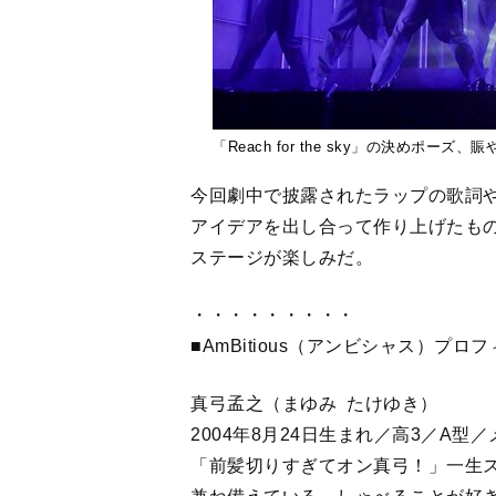
「Reach for the sky」の決めポー
今回劇中で披露されたラップの歌詞
アイデアを出し合って作り上げたも
ステージが楽しみだ。
・・・・・・・・・
■AmBitious（アンビシャス）プ
真弓孟之（まゆみ たけゆき）
2004年8月24日生まれ／高3／A
「前髪切りすぎてオン真弓！」一生