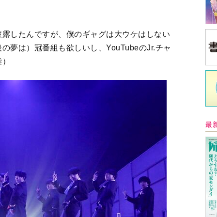
披露したんですが、僕のギャグは大ウケはしない
夢は）冠番組も欲しいし、YouTubeのJr.チャ
柴）
最