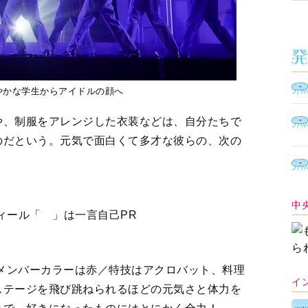
ズ、賑やかな学生からアイドルの顔へ
や、制服をアレンジした衣装などは、自分たちで
のだという。元気で面白くて多才な彼らの、次の
中
ロフィール「 」は一言自己PR
型／メンバーカラーは赤／特技はアクロバット、料理
イ
ステージを飛び跳ねられるほどの元気さと体力を