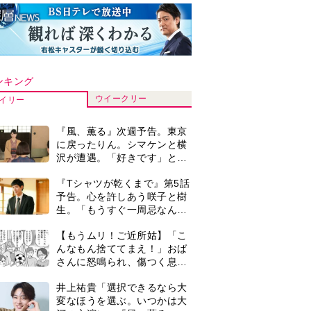
ンキング
ウイークリー
イリー
『風、薫る』次週予告。東京
に戻ったりん。シマケンと横
沢が遭遇。「好きです」と告
げたのは…
『Tシャツが乾くまで』第5話
予告。心を許しあう咲子と樹
生。「もうすぐ一周忌なんで
それが過ぎたら…」＜ネタバ
【もうムリ！ご近所姑】「こ
レあり＞
んなもん捨ててまえ！」おば
さんに怒鳴られ、傷つく息
子。私たちが取った行動は…
井上祐貴「選択できるなら大
【第3話】
変なほうを選ぶ。いつかは大