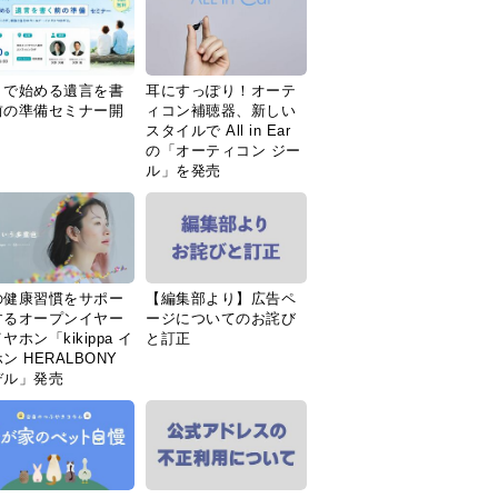
Ｉで始める遺言を書
耳にすっぽり！オーテ
前の準備セミナー開
ィコン補聴器、新しい
スタイルで All in Ear
の「オーティコン ジー
ル」を発売
の健康習慣をサポー
【編集部より】広告ペ
するオープンイヤー
ージについてのお詫び
ヤホン「kikippa イ
と訂正
ン HERALBONY
デル」発売