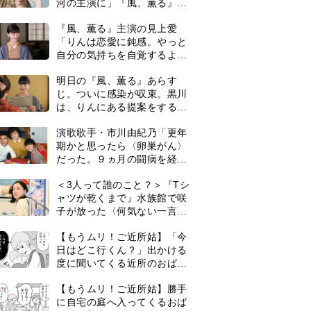
河の主演に」『風、薫る』で
は横沢役
『風、薫る』主演の見上愛
「りんは恋愛に鈍感。やっと
自分の気持ちを自覚するよう
に」
明日の『風、薫る』あらす
じ。ついに感染が収束。黒川
は、りんにある提案をする＜
ネタバレあり＞
演歌歌手・市川由紀乃「更年
期かと思ったら〈卵巣がん〉
だった。９ヵ月の闘病を経て
復帰。若くして逝った兄の手
＜3人って誰のこと？＞『Tシ
紙を今も支えに」【2026上半
ャツが乾くまで』水族館で咲
期BEST】
子が放った〈何気ない一言〉
に視聴者「これも何かの伏
【もうムリ！ご近所姑】「今
線？」「子どもの話だと…」
日はどこ行くん？」出かける
度に聞いてくる近所のおばさ
ん。毎日監視される生活が始
0
【もうムリ！ご近所姑】勝手
まり…【第1話】
に自宅の庭へ入ってくるおば