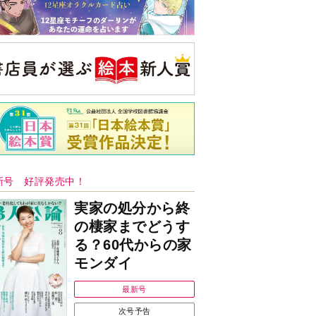
新号 好評発売中！
実家の処分から終
の棲家までどうす
る？60代からの家
モンダイ
最新号
次号予告