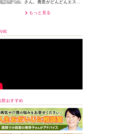
さん。善意がどんどんエスカ
レートして…【第2話】
もっと見る
VIE
集部おすすめ