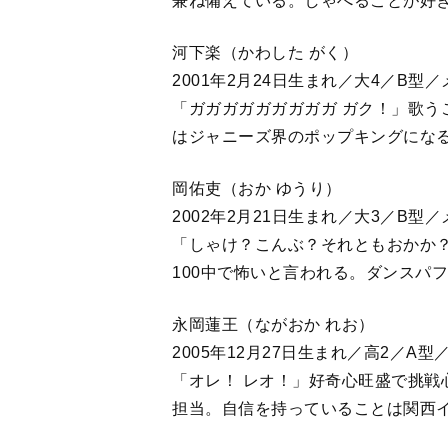
兼ね備えている。しゃべることが好
河下楽（かわした がく）
2001年2月24日生まれ／大4／B
「ガガガガガガガガガ ガク！」歌う
はジャニーズ界のポップキングにな
岡佑吏（おか ゆうり）
2002年2月21日生まれ／大3／B
「しゃけ？こんぶ？それともおかか？
100中で怖いと言われる。ダンスパ
永岡蓮王（ながおか れお）
2005年12月27日生まれ／高2／
「オレ！ レオ！」好奇心旺盛で挑戦
担当。自信を持っていることは関西