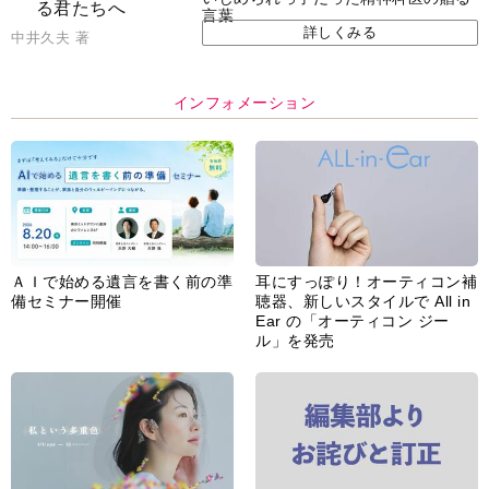
言葉
詳しくみる
中井久夫 著
インフォメーション
ＡＩで始める遺言を書く前の準
耳にすっぽり！オーティコン補
備セミナー開催
聴器、新しいスタイルで All in
Ear の「オーティコン ジー
ル」を発売