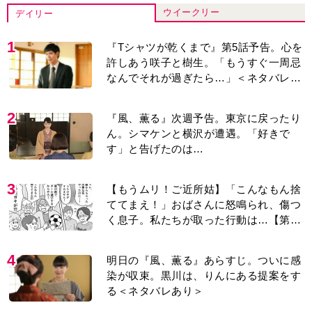
ウイークリー
デイリー
1
『Tシャツが乾くまで』第5話予告。心を
許しあう咲子と樹生。「もうすぐ一周忌
なんでそれが過ぎたら…」＜ネタバレあ
り＞
2
『風、薫る』次週予告。東京に戻ったり
ん。シマケンと横沢が遭遇。「好きで
す」と告げたのは…
3
【もうムリ！ご近所姑】「こんなもん捨
ててまえ！」おばさんに怒鳴られ、傷つ
く息子。私たちが取った行動は…【第3
話】
4
明日の『風、薫る』あらすじ。ついに感
染が収束。黒川は、りんにある提案をす
る＜ネタバレあり＞