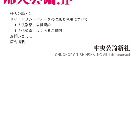
婦人公論とは
サイトポリシー／データの収集と利用について
「ｆｆ倶楽部」会員規約
「ｆｆ倶楽部」よくあるご質問
お問い合わせ
広告掲載
CHUOKORON-SHINSHA,INC.All right reserved