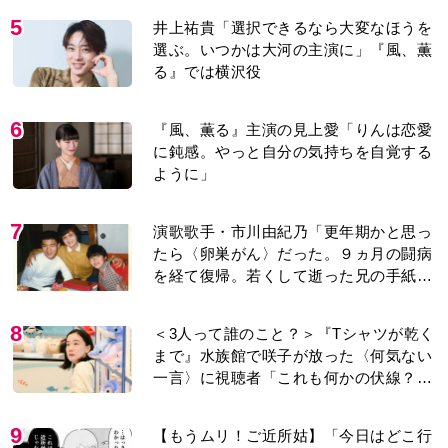
5
井上祐貴「選択できるなら大変なほうを
選ぶ。いつかは大河の主演に」『風、薫
る』では横沢役
6
『風、薫る』主演の見上愛「りんは恋愛
に鈍感。やっと自分の気持ちを自覚する
ように」
7
演歌歌手・市川由紀乃「更年期かと思っ
たら〈卵巣がん〉だった。９ヵ月の闘病
を経て復帰。若くして逝った兄の手紙を
今も支えに」【2026上半期BEST】
8
＜3人って誰のこと？＞『Tシャツが乾く
まで』水族館で咲子が放った〈何気ない
一言〉に視聴者「これも何かの伏線？」
「子どもの話だと…」
9
【もうムリ！ご近所姑】「今日はどこ行