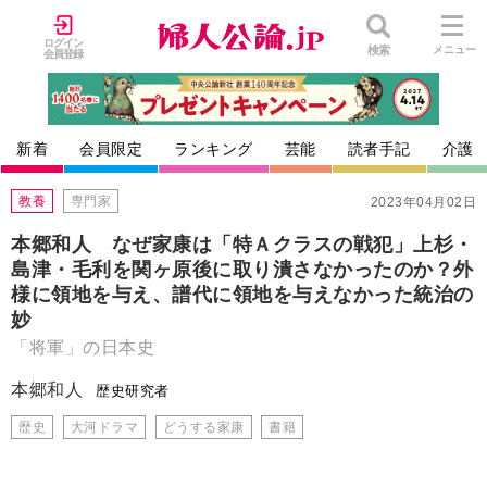
ログイン
検索
メニュー
会員登録
新着
会員限定
ランキング
芸能
読者手記
介護
教養
専門家
2023年04月02日
本郷和人 なぜ家康は「特Ａクラスの戦犯」上杉・
島津・毛利を関ヶ原後に取り潰さなかったのか？外
様に領地を与え、譜代に領地を与えなかった統治の
妙
「将軍」の日本史
本郷和人
歴史研究者
歴史
大河ドラマ
どうする家康
書籍