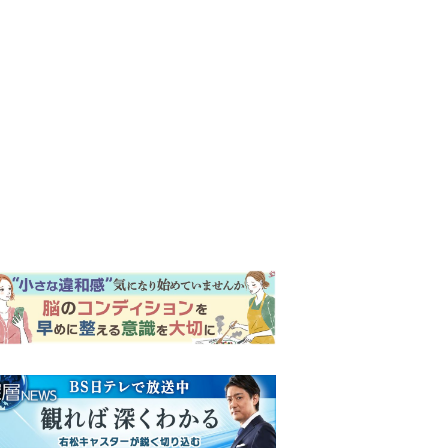
ンキング
ウイークリー
イリー
明日の『風、薫る』あらす
じ。ついに感染が収束。黒川
は、りんにある提案をする＜
ネタバレあり＞
【もうムリ！ご近所姑】「こ
んなもん捨ててまえ！」おば
さんに怒鳴られ、傷つく息
子。私たちが取った行動は…
『Tシャツが乾くまで』第5話
【第3話】
予告。心を許しあう咲子と樹
生。「もうすぐ一周忌なんで
それが過ぎたら…」＜ネタバ
明日の『風、薫る』あらす
レあり＞
じ。りん、直美、黒川らの思