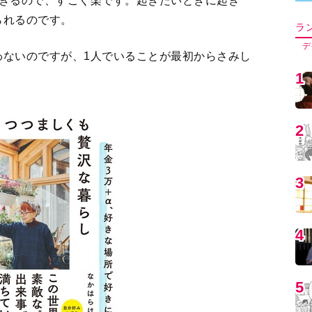
5
6
7
8
9
1
つましくも贅沢な暮らし:年金