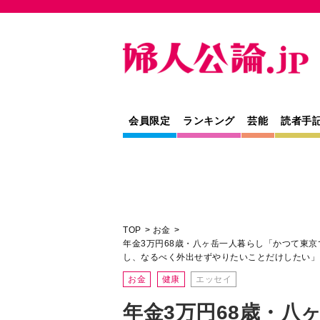
会員限定
ランキング
芸能
読者手
TOP
お金
年金3万円68歳・八ヶ岳一人暮らし「かつて東
し、なるべく外出せずやりたいことだけしたい」
お金
健康
エッセイ
年金3万円68歳・八
つて東京で寂しくて
ごくラク。人と会わ