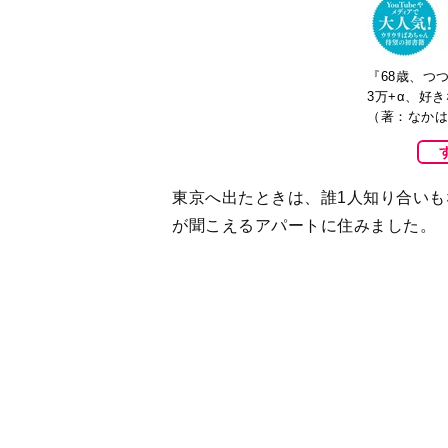
3万+α、好
（著：なかは
東京へ出たときは、誰1人知り合いも
が聞こえるアパートに住みました。
楽しそうな外の雑踏がいつも聞こえ
いるのだろうと、涙がたくさん出て
東京で暮らそう、1人で生きていく
毎日毎日さみしくて孤独で、だけど
た。
家で粗末に扱われたわけでもなく、
京で1人で暮らしていくんだと、だ