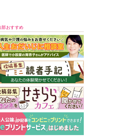
新号 好評発売中！
実家の処分から終
の棲家までどうす
る？60代からの家
モンダイ
最新号
次号予告