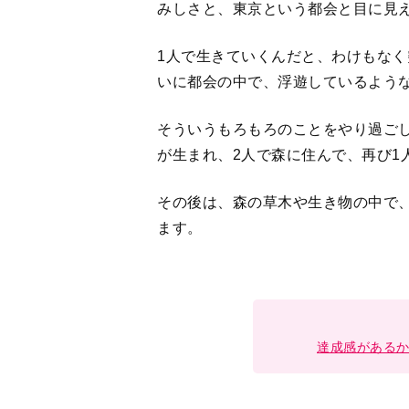
達成感がある
＜
1