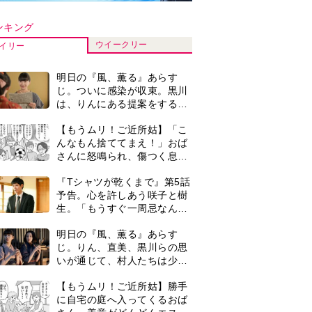
いが通じて、村人たちは少し
ずつ理解を示し始める＜ネタ
【もうムリ！ご近所姑】勝手
バレあり＞
に自宅の庭へ入ってくるおば
さん。善意がどんどんエスカ
レートして…【第2話】
【もうムリ！ご近所姑】「今
日はどこ行くん？」出かける
度に聞いてくる近所のおばさ
ん。毎日監視される生活が始
『Tシャツが乾くまで』第5話
まり…【第1話】
あらすじ。充のメモを頼りに
長野を訪ねた咲子。一方の樹
生の元にもある人物が…＜ネ
マラソンを始めた夫。休みは
タバレあり＞
いつも大会や練習会。さらに
早朝からルンルンでマラソン
仲間の女性をお迎えに行くよ
古代ギリシアの『植物誌』を
うになり…
82歳で完訳・小川洋子「子育
てと家事の合間に、哲学者テ
オプラストスと向き合った50
0
＜3人って誰のこと？＞『Tシ
年」
ャツが乾くまで』水族館で咲