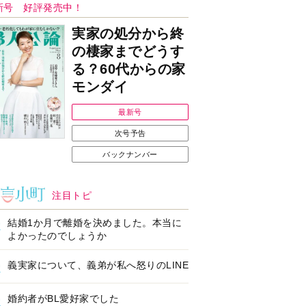
Ｉで始める遺言を書
耳にすっぽり！オーテ
前の準備セミナー開
ィコン補聴器、新しい
スタイルで All in Ear
の「オーティコン ジー
ル」を発売
の健康習慣をサポー
【編集部より】広告ペ
するオープンイヤー
ージについてのお詫び
ヤホン「kikippa イ
と訂正
ン HERALBONY
デル」発売