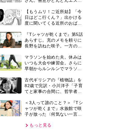
子が放った〈何気ない一言〉
に視聴者「これも何かの伏
もっと見る
線？」「子どもの話だと…」
VIE
集部おすすめ