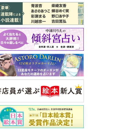
バックナンバー
注目トピ
結婚1か月で離婚を決めました。本当に
よかったのでしょうか
義実家について、義弟が私へ怒りのLINE
婚約者がBL愛好家でした
央公論新社の本
もうじきたべられるぼく
はせがわゆうじ 作
詳しくみる
ンフォメーション