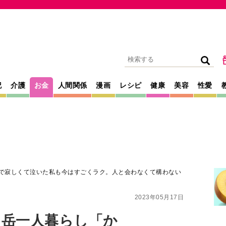
記
介護
お金
人間関係
漫画
レシピ
健康
美容
性愛
京で寂しくて泣いた私も今はすごくラク。人と会わなくて構わない
2023年05月17日
ヶ岳一人暮らし「か
泣いた私も今はす
なくて構わない