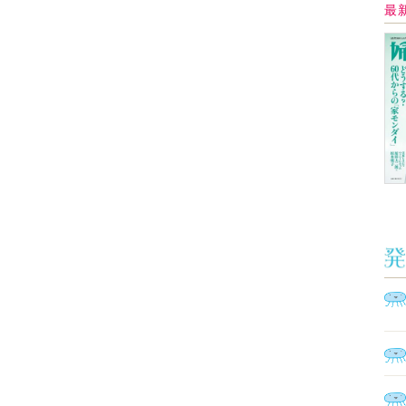
Ａ
く
催
脳
ト
型イ
ヤホ
モ