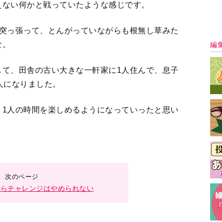
からチャレンジはやめられない
2
3
4
＞
最