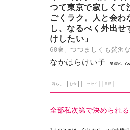
し、なるべく外出せ
けしたい」
68歳、つつましくも贅沢
なかはらけい子
染織家、You
暮らし
お金
エッセイ
書籍
全部私次第で決められる
1人のときは、自分のペースで生活
て、食べて寝て、全部私次第で決め
今は強がりではなく、さみしいと思