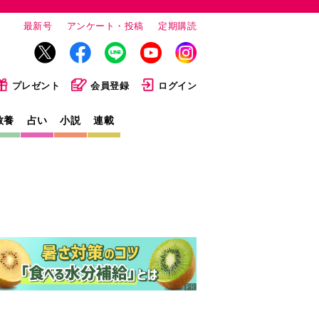
最新号
アンケート・投稿
定期購読
プレゼント
会員登録
ログイン
教養
占い
小説
連載