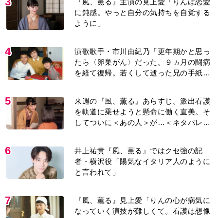
3
『風、薫る』主演の見上愛「りんは恋愛
に鈍感。やっと自分の気持ちを自覚する
ように」
4
演歌歌手・市川由紀乃「更年期かと思っ
たら〈卵巣がん〉だった。９ヵ月の闘病
を経て復帰。若くして逝った兄の手紙を
今も支えに」【2026上半期BEST】
5
来週の『風、薫る』あらすじ。派出看護
を軌道に乗せようと懸命に働く直美。そ
してついに＜あの人＞が…＜ネタバレあ
り＞
6
井上祐貴『風、薫る』ではクセ強の記
者・横沢役「陽気なイタリア人のように
と言われて」
7
『風、薫る』見上愛「りんの心が病気に
なっていく演技が難しくて。看護は想像