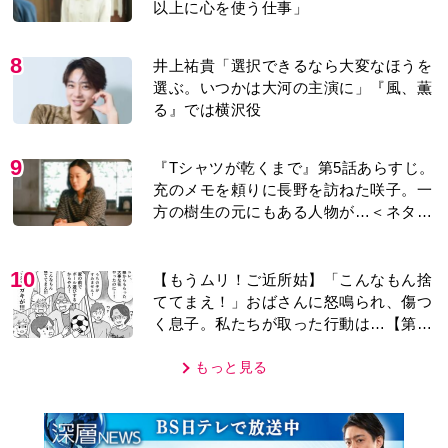
以上に心を使う仕事」
8
井上祐貴「選択できるなら大変なほうを
選ぶ。いつかは大河の主演に」『風、薫
る』では横沢役
9
『Tシャツが乾くまで』第5話あらすじ。
充のメモを頼りに長野を訪ねた咲子。一
方の樹生の元にもある人物が…＜ネタバ
レあり＞
10
【もうムリ！ご近所姑】「こんなもん捨
ててまえ！」おばさんに怒鳴られ、傷つ
く息子。私たちが取った行動は…【第3
話】
もっと見る