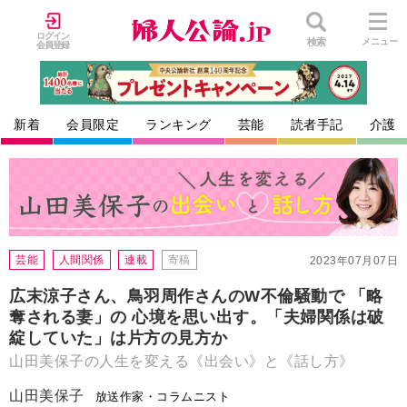
ログイン
検索
メニュー
会員登録
新着
会員限定
ランキング
芸能
読者手記
介護
芸能
人間関係
連載
寄稿
2023年07月07日
広末涼子さん、鳥羽周作さんのW不倫騒動で 「略
奪される妻」の 心境を思い出す。「夫婦関係は破
綻していた」は片方の見方か
山田美保子の人生を変える《出会い》と《話し方》
山田美保子
放送作家・コラムニスト