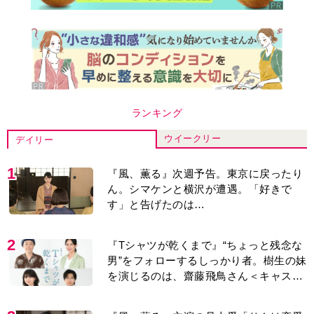
ランキング
ウイークリー
デイリー
1
『風、薫る』次週予告。東京に戻ったり
ん。シマケンと横沢が遭遇。「好きで
す」と告げたのは…
2
『Tシャツが乾くまで』“ちょっと残念な
男”をフォローするしっかり者。樹生の妹
を演じるのは、齋藤飛鳥さん＜キャスト
紹介＞