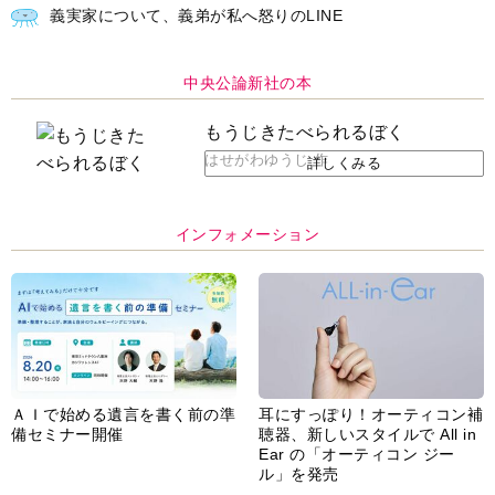
義実家について、義弟が私へ怒りのLINE
中央公論新社の本
もうじきたべられるぼく
はせがわゆうじ 作
詳しくみる
インフォメーション
ＡＩで始める遺言を書く前の準
耳にすっぽり！オーティコン補
備セミナー開催
聴器、新しいスタイルで All in
Ear の「オーティコン ジー
ル」を発売