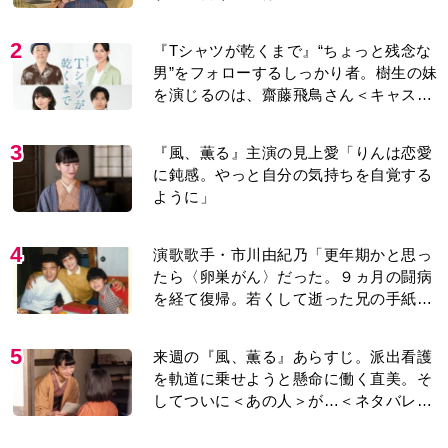
2
『Tシャツが乾くまで』“ちょっと残念な
男”をフォローするしっかり者。樹生の妹
を演じるのは、齋藤飛鳥さん＜キャスト
紹介＞
3
『風、薫る』主演の見上愛「りんは恋愛
に鈍感。やっと自分の気持ちを自覚する
ように」
4
演歌歌手・市川由紀乃「更年期かと思っ
たら〈卵巣がん〉だった。９ヵ月の闘病
を経て復帰。若くして逝った兄の手紙を
今も支えに」【2026上半期BEST】
5
来週の『風、薫る』あらすじ。派出看護
を軌道に乗せようと懸命に働く直美。そ
してついに＜あの人＞が…＜ネタバレあ
り＞