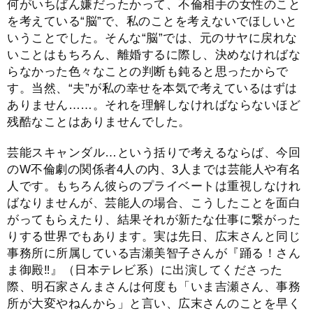
何がいちばん嫌だったかって、不倫相手の女性のこと
を考えている“脳”で、私のことを考えないでほしいと
いうことでした。そんな“脳”では、元のサヤに戻れな
いことはもちろん、離婚するに際し、決めなければな
らなかった色々なことの判断も鈍ると思ったからで
す。当然、“夫”が私の幸せを本気で考えているはずは
ありません……。それを理解しなければならないほど
残酷なことはありませんでした。
芸能スキャンダル…という括りで考えるならば、今回
のW不倫劇の関係者4人の内、3人までは芸能人や有名
人です。もちろん彼らのプライベートは重視しなけれ
ばなりませんが、芸能人の場合、こうしたことを面白
がってもらえたり、結果それが新たな仕事に繋がった
りする世界でもあります。実は先日、広末さんと同じ
事務所に所属している吉瀬美智子さんが『踊る！さん
ま御殿‼』（日本テレビ系）に出演してくださった
際、明石家さんまさんは何度も「いま吉瀬さん、事務
所が大変やねんから」と言い、広末さんのことを早く