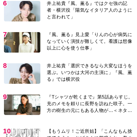
6
井上祐貴『風、薫る』ではクセ強の記
者・横沢役「陽気なイタリア人のように
と言われて」
7
『風、薫る』見上愛「りんの心が病気に
なっていく演技が難しくて。看護は想像
以上に心を使う仕事」
8
井上祐貴「選択できるなら大変なほうを
選ぶ。いつかは大河の主演に」『風、薫
る』では横沢役
9
『Tシャツが乾くまで』第5話あらすじ。
充のメモを頼りに長野を訪ねた咲子。一
方の樹生の元にもある人物が…＜ネタバ
レあり＞
10
【もうムリ！ご近所姑】「こんなもん捨