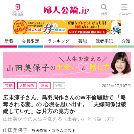
ログイン
検索
メニュー
会員登録
新着
会員限定
ランキング
芸能
読者手記
介護
芸能
人間関係
連載
寄稿
2023年07月07日
広末涼子さん、鳥羽周作さんのW不倫騒動で 「略
奪される妻」の 心境を思い出す。「夫婦関係は破
綻していた」は片方の見方か
山田美保子の人生を変える《出会い》と《話し方》
山田美保子
放送作家・コラムニスト