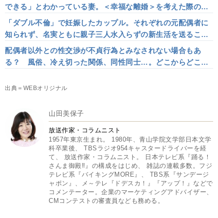
できる」とわかっている妻。＜幸福な離婚＞を考えた際のベ
ストな選択とは
「ダブル不倫」で妊娠したカップル。それぞれの元配偶者に
知られず、名実ともに親子三人水入らずの新生活を送ること
ができた理由とは
配偶者以外との性交渉が不貞行為とみなされない場合もあ
る？ 風俗、冷え切った関係、同性同士…。どこからどこま
でが「不倫」なのか
出典＝WEBオリジナル
山田美保子
放送作家・コラムニスト
1957年東京生まれ。 1980年、青山学院文学部日本文学
科卒業後、 TBSラジオ954キャスタードライバーを経
て、 放送作家・コラムニスト。 日本テレビ系『踊る！
さんま御殿‼』の構成をはじめ、 雑誌の連載多数。フジ
テレビ系『バイキングMORE』、 TBS系『サンデージ
ャポン』、メ～テレ『ドデスカ！』『アップ！』などで
コメンテーター。企業のマーケティングアドバイザー、
CMコンテストの審査員なども務める。