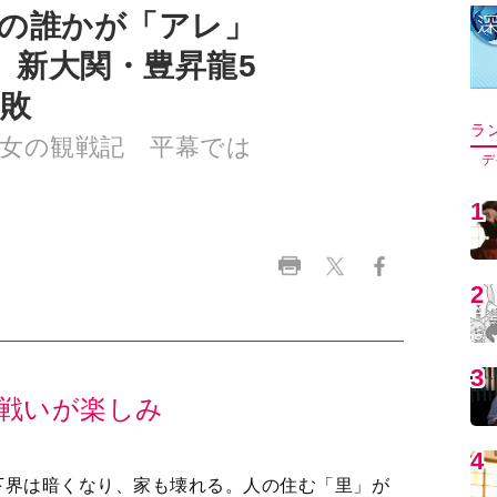
関の誰かが「アレ」
。新大関・豊昇龍5
3敗
ラ
女の観戦記 平幕では
デ
1
2
3
戦いが楽しみ
4
下界は暗くなり、家も壊れる。人の住む「里」が