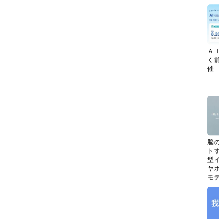
Ａ
く
催
脳
ト
型イ
ヤホ
モ