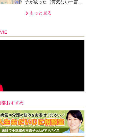
子が放った〈何気ない一言〉
に視聴者「これも何かの伏
もっと見る
線？」「子どもの話だと…」
VIE
集部おすすめ