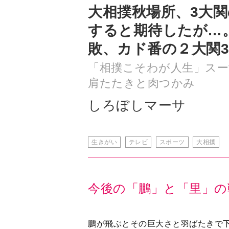
大相撲秋場所、3大
すると期待したが…
敗、カド番の２大関
「相撲こそわが人生」スー
肩たたきと肉つかみ
しろぼしマーサ
生きがい
テレビ
スポーツ
大相撲
今後の「鵬」と「里」の
鵬が飛ぶとその巨大さと羽ばたきで