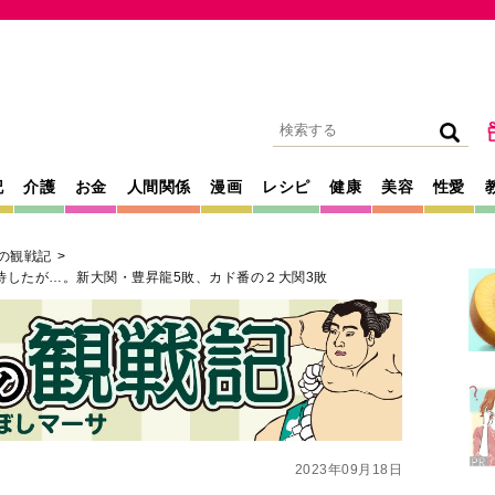
記
介護
お金
人間関係
漫画
レシピ
健康
美容
性愛
の観戦記
待したが…。新大関・豊昇龍5敗、カド番の２大関3敗
2023年09月18日