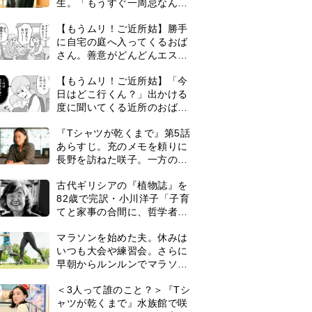
生。「もうすぐ一周忌なんで
それが過ぎたら…」＜ネタバ
【もうムリ！ご近所姑】勝手
レあり＞
に自宅の庭へ入ってくるおば
さん。善意がどんどんエスカ
レートして…【第2話】
【もうムリ！ご近所姑】「今
日はどこ行くん？」出かける
度に聞いてくる近所のおばさ
ん。毎日監視される生活が始
『Tシャツが乾くまで』第5話
まり…【第1話】
あらすじ。充のメモを頼りに
長野を訪ねた咲子。一方の樹
生の元にもある人物が…＜ネ
古代ギリシアの『植物誌』を
タバレあり＞
82歳で完訳・小川洋子「子育
てと家事の合間に、哲学者テ
オプラストスと向き合った50
マラソンを始めた夫。休みは
年」
いつも大会や練習会。さらに
早朝からルンルンでマラソン
仲間の女性をお迎えに行くよ
0
＜3人って誰のこと？＞『Tシ
うになり…
ャツが乾くまで』水族館で咲