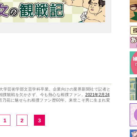
本大学芸術学部文芸学科卒業。企業向けの業界新聞社で記者と
の相撲観戦を欠かさず、今も熱心な相撲ファン。
2021年2月24
若乃花に魅せられ相撲ファン歴60年。来世こそ男に生まれ変
1
2
3