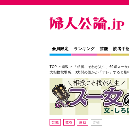
会員限定
ランキング
芸能
読者手
TOP
連載
「相撲こそわが人生」69歳スー女
大相撲秋場所、3大関の誰かが「アレ」すると期
芸能
教養
連載
寄稿