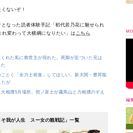
たくないぞ！
けとなった読者体験手記「初代若乃花に魅せられ
MO
まれ変わって大横綱になりたい」は
こちら
にくれた私に救世主が現れた。死期が近づいた兄は
った
のごとく「全力士前進」してほしい。新大関・豊昇龍
したが
大相撲5月場所。照ノ富士が霧馬山と力相撲のすえ
編
こそ我が人生 スー女の観戦記」一覧