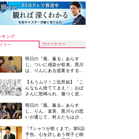
ンキング
ウイークリー
イリー
明日の『風、薫る』あらす
じ。ついに感染が収束。黒川
は、りんにある提案をする＜
ネタバレあり＞
【もうムリ！ご近所姑】「こ
んなもん捨ててまえ！」おば
さんに怒鳴られ、傷つく息
子。私たちが取った行動は…
明日の『風、薫る』あらす
【第3話】
じ。りん、直美、黒川らの思
いが通じて、村人たちは少し
ずつ理解を示し始める＜ネタ
『Tシャツが乾くまで』第5話
バレあり＞
予告。心を許しあう咲子と樹