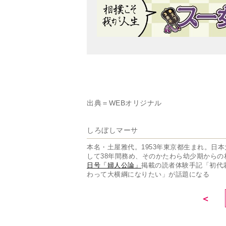
出典＝WEBオリジナル
しろぼしマーサ
本名・土屋雅代。1953年東京都生まれ。日
して38年間務め、そのかたわら幼少期から
日号「婦人公論」
掲載の読者体験手記「初代
わって大横綱になりたい」が話題になる
＜