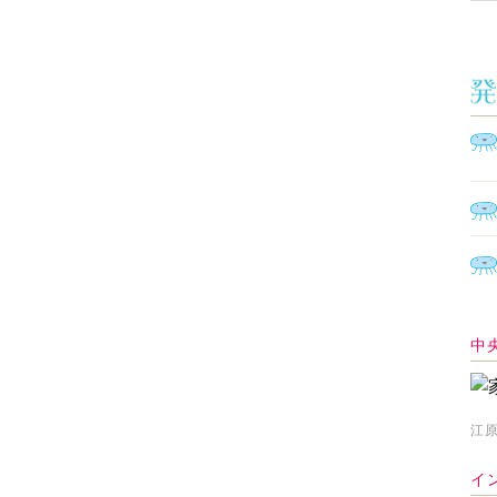
中
江原
イ