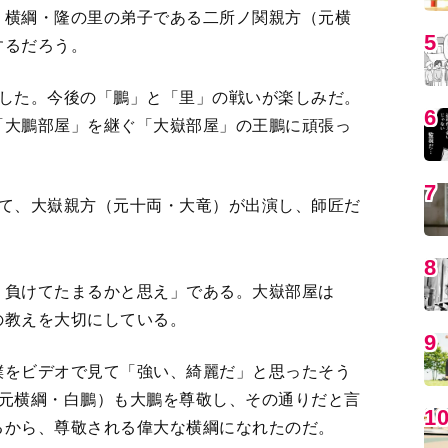
、横綱・隆の里の弟子である二所ノ関親方（元横
5
するだろう。
越した。今後の「鵬」と「里」の戦いが楽しみだ。
6
「大鵬部屋」を継ぐ「大嶽部屋」の王鵬に頑張っ
7
して、大嶽親方（元十両・大竜）が出演し、師匠だ
8
、負けてたまるかと思え」である。大嶽部屋は
の教えを大切にしている。
9
撲をビデオで見て「強い、綺麗だ」と思ったそう
（元横綱・白鵬）も大鵬を尊敬し、その通りだと言
1
るから、尊敬される偉大な横綱になれたのだ。