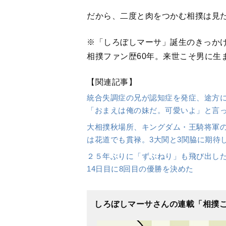
だから、二度と肉をつかむ相撲は見
※「しろぼしマーサ」誕生のきっか
相撲ファン歴60年。来世こそ男に生
【関連記事】
統合失調症の兄が認知症を発症、途方
「おまえは俺の妹だ。可愛いよ」と言
大相撲秋場所、キングダム・王騎将軍
は花道でも貫禄。3大関と3関脇に期待
２５年ぶりに「ずぶねり」も飛び出した
14日目に8回目の優勝を決めた
しろぼしマーサさんの連載「相撲