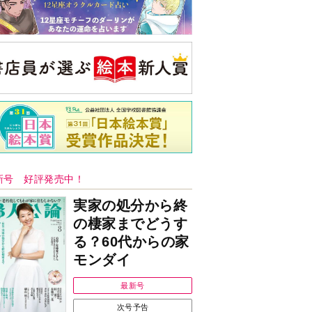
新号 好評発売中！
実家の処分から終
の棲家までどうす
る？60代からの家
モンダイ
最新号
次号予告