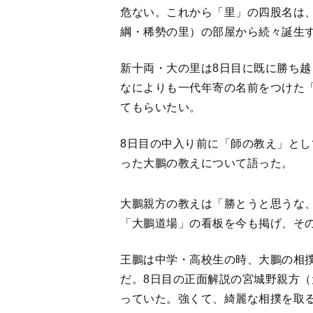
危ない。これから「里」の四股名は
綱・稀勢の里）の部屋から続々誕生
新十両・大の里は8日目に既に勝ち
なによりも一代年寄の名前をつけた
てもらいたい。
8日目の中入り前に「師の教え」と
った大鵬の教えについて語った。
大鵬親方の教えは「勝とうと思うな
「大鵬道場」の看板を今も掲げ、そ
王鵬は中学・高校生の時、大鵬の相
だ。8日目の正面解説の宮城野親方
っていた。強くて、綺麗な相撲を取