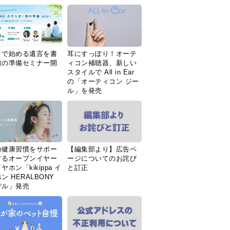
Ｉで始める遺言を書
耳にすっぽり！オーテ
前の準備セミナー開
ィコン補聴器、新しい
スタイルで All in Ear
の「オーティコン ジー
ル」を発売
の健康習慣をサポー
【編集部より】広告ペ
するオープンイヤー
ージについてのお詫び
ヤホン「kikippa イ
と訂正
ン HERALBONY
デル」発売