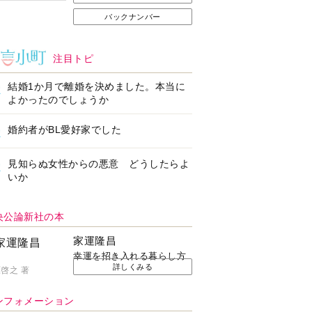
バックナンバー
注目トピ
結婚1か月で離婚を決めました。本当に
よかったのでしょうか
婚約者がBL愛好家でした
見知らぬ女性からの悪意 どうしたらよ
いか
央公論新社の本
家運隆昌
幸運を招き入れる暮らし方
詳しくみる
啓之 著
ンフォメーション