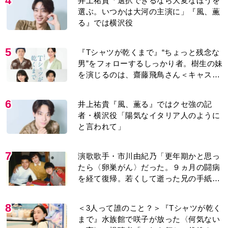
8
＜3人って誰のこと？＞『Tシャツが乾く
まで』水族館で咲子が放った〈何気ない
一言〉に視聴者「これも何かの伏線？」
「子どもの話だと…」
9
来週の『風、薫る』あらすじ。派出看護
を軌道に乗せようと懸命に働く直美。そ
してついに＜あの人＞が…＜ネタバレあ
り＞
10
『風、薫る』見上愛「りんの心が病気に
なっていく演技が難しくて。看護は想像
以上に心を使う仕事」
もっと見る