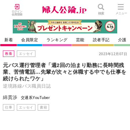
ログイン
検索
メニュー
会員登録
新着
会員限定
ランキング
芸能
読者手記
介護
教養
エッセイ
2023年12月07日
元バス運行管理者「週2回の泊まり勤務に長時間残
業、苦情電話…先輩が次々と休職する中でも仕事を
続けられたワケ」
逆境路線バス職員日誌
綿貫渉
交通系YouTuber
仕事
エッセイ
書籍