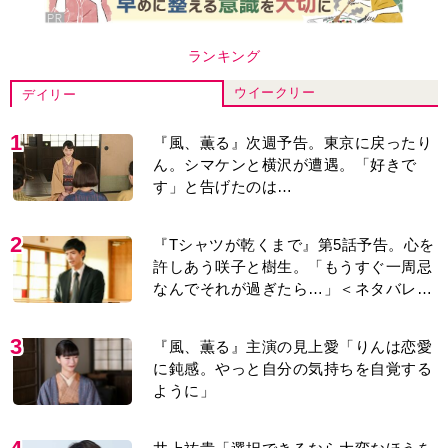
4
井上祐貴「選択できるなら大変なほうを
選ぶ。いつかは大河の主演に」『風、薫
る』では横沢役
5
『Tシャツが乾くまで』“ちょっと残念な
男”をフォローするしっかり者。樹生の妹
を演じるのは、齋藤飛鳥さん＜キャスト
紹介＞
6
井上祐貴『風、薫る』ではクセ強の記
者・横沢役「陽気なイタリア人のように
と言われて」
7
演歌歌手・市川由紀乃「更年期かと思っ
たら〈卵巣がん〉だった。９ヵ月の闘病
を経て復帰。若くして逝った兄の手紙を
今も支えに」【2026上半期BEST】