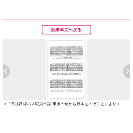
記事本文へ戻る
＜『逆境路線バス職員日誌 車庫の端から日本をのぞくと』より＞
供