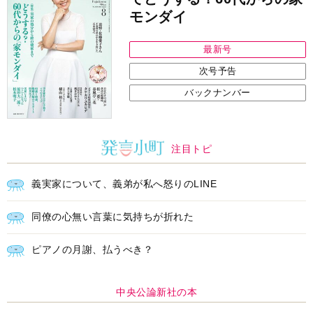
中央公論新社の本
三千円の使いかた
原田ひ香 著
詳しくみる
インフォメーション
ＡＩで始める遺言を書く前の準
耳にすっぽり！オーティコン補
備セミナー開催
聴器、新しいスタイルで All in
Ear の「オーティコン ジー
ル」を発売