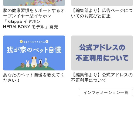
婦人公論とは
サイトポリシー／データの収集と利用について
「ｆｆ倶楽部」会員規約
「ｆｆ倶楽部」よくあるご質問
お問い合わせ
広告掲載
CHUOKORON-SHINSHA,INC.All right reserved