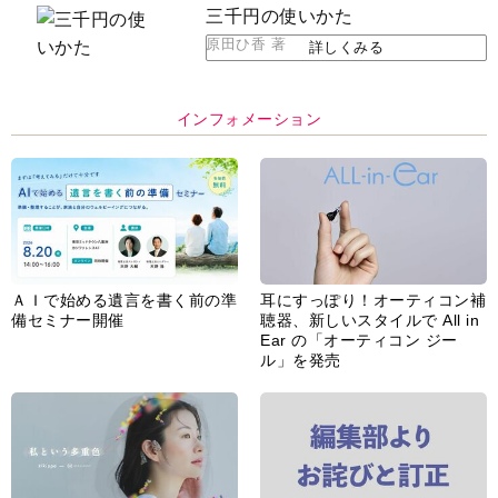
脳の健康習慣をサポートするオ
【編集部より】広告ページにつ
ープンイヤー型イヤホン
いてのお詫びと訂正
「kikippa イヤホン
HERALBONY モデル」発売
あなたのペット自慢を教えてく
【編集部より】公式アドレスの
ださい！
不正利用について
インフォメーション一覧