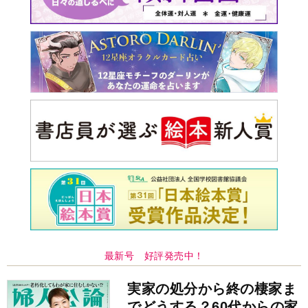
実家の処分から終の棲家ま
でどうする？60代からの家
モンダイ
最新号
次号予告
バックナンバー
注目トピ
義実家について、義弟が私へ怒りのLINE
同僚の心無い言葉に気持ちが折れた
ピアノの月謝、払うべき？