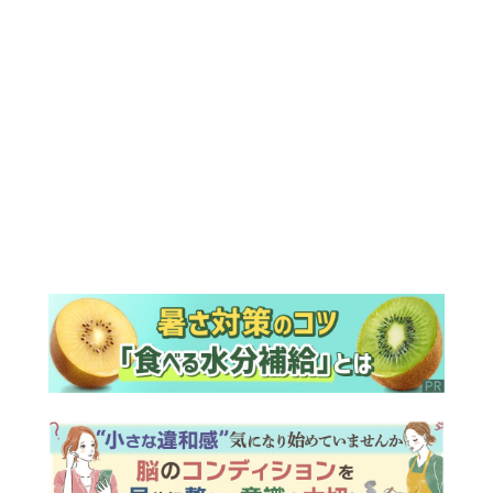
ランキング
ウイークリー
デイリー
1
『風、薫る』次週予告。東京に戻ったり
ん。シマケンと横沢が遭遇。「好きで
す」と告げたのは…
2
『Tシャツが乾くまで』第5話予告。心を
許しあう咲子と樹生。「もうすぐ一周忌
なんでそれが過ぎたら…」＜ネタバレあ
り＞
3
『風、薫る』主演の見上愛「りんは恋愛
に鈍感。やっと自分の気持ちを自覚する
ように」