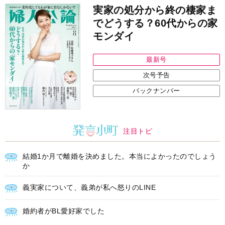
実家の処分から終の棲家ま
でどうする？60代からの家
モンダイ
最新号
次号予告
バックナンバー
注目トピ
結婚1か月で離婚を決めました。本当によかったのでしょう
か
義実家について、義弟が私へ怒りのLINE
婚約者がBL愛好家でした