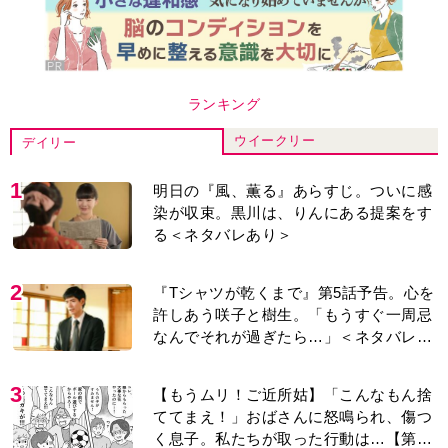
ランキング
ウイークリー
デイリー
1
明日の『風、薫る』あらすじ。ついに感
染が収束。黒川は、りんにある提案をす
る＜ネタバレあり＞
2
『Tシャツが乾くまで』第5話予告。心を
許しあう咲子と樹生。「もうすぐ一周忌
なんでそれが過ぎたら…」＜ネタバレあ
り＞
3
【もうムリ！ご近所姑】「こんなもん捨
ててまえ！」おばさんに怒鳴られ、傷つ
く息子。私たちが取った行動は…【第3