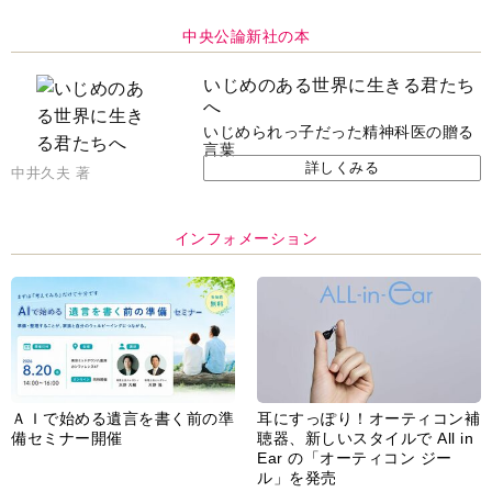
中央公論新社の本
いじめのある世界に生きる君たち
へ
いじめられっ子だった精神科医の贈る
言葉
詳しくみる
中井久夫 著
インフォメーション
ＡＩで始める遺言を書く前の準
耳にすっぽり！オーティコン補
備セミナー開催
聴器、新しいスタイルで All in
Ear の「オーティコン ジー
ル」を発売