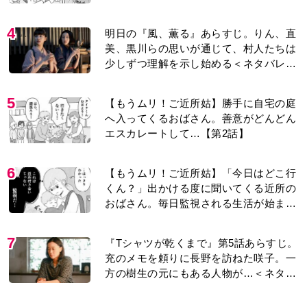
話】
4
明日の『風、薫る』あらすじ。りん、直
美、黒川らの思いが通じて、村人たちは
少しずつ理解を示し始める＜ネタバレあ
り＞
5
【もうムリ！ご近所姑】勝手に自宅の庭
へ入ってくるおばさん。善意がどんどん
エスカレートして…【第2話】
6
【もうムリ！ご近所姑】「今日はどこ行
くん？」出かける度に聞いてくる近所の
おばさん。毎日監視される生活が始ま
り…【第1話】
7
『Tシャツが乾くまで』第5話あらすじ。
充のメモを頼りに長野を訪ねた咲子。一
方の樹生の元にもある人物が…＜ネタバ
レあり＞