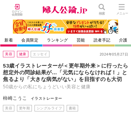
ログイン
検索
メニュー
会員登録
新着
会員限定
ランキング
芸能
読者手記
介護
美容
健康
エッセイ
2024年05月27日
53歳イラストレーターが＜更年期外来＞に行ったら
想定外の問診結果が…「元気にならなければ！」と
焦るより「大きな病気がない」を目指すのも大切
50歳からの私にちょうどいい美容と健康
柿崎こうこ
イラストレーター
美容
更年期
シングルライフ
書籍