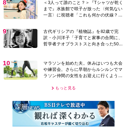
8
＜3人って誰のこと？＞『Tシャツが乾く
まで』水族館で咲子が放った〈何気ない
一言〉に視聴者「これも何かの伏線？」
「子どもの話だと…」
9
古代ギリシアの『植物誌』を82歳で完
訳・小川洋子「子育てと家事の合間に、
哲学者テオプラストスと向き合った50
年」
10
マラソンを始めた夫。休みはいつも大会
や練習会。さらに早朝からルンルンでマ
ラソン仲間の女性をお迎えに行くように
なり…
もっと見る