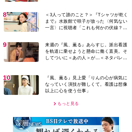
今も支えに」【2026上半期BEST】
8
＜3人って誰のこと？＞『Tシャツが乾く
まで』水族館で咲子が放った〈何気ない
一言〉に視聴者「これも何かの伏線？」
「子どもの話だと…」
9
来週の『風、薫る』あらすじ。派出看護
を軌道に乗せようと懸命に働く直美。そ
してついに＜あの人＞が…＜ネタバレあ
り＞
10
『風、薫る』見上愛「りんの心が病気に
なっていく演技が難しくて。看護は想像
以上に心を使う仕事」
もっと見る