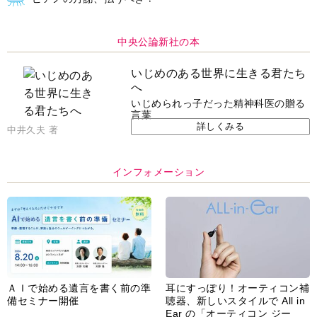
中央公論新社の本
いじめのある世界に生きる君たち
へ
いじめられっ子だった精神科医の贈る
言葉
詳しくみる
中井久夫 著
インフォメーション
ＡＩで始める遺言を書く前の準
耳にすっぽり！オーティコン補
備セミナー開催
聴器、新しいスタイルで All in
Ear の「オーティコン ジー