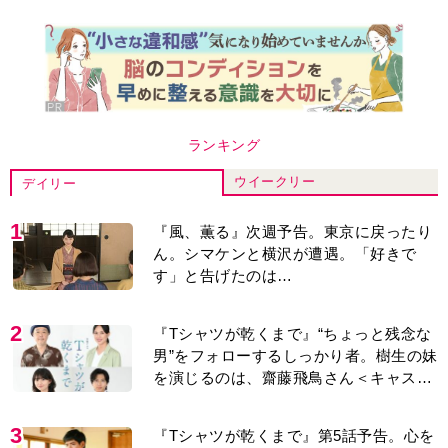
ランキング
ウイークリー
デイリー
1
『風、薫る』次週予告。東京に戻ったり
ん。シマケンと横沢が遭遇。「好きで
す」と告げたのは…
2
『Tシャツが乾くまで』“ちょっと残念な
男”をフォローするしっかり者。樹生の妹
を演じるのは、齋藤飛鳥さん＜キャスト
紹介＞
3
『Tシャツが乾くまで』第5話予告。心を