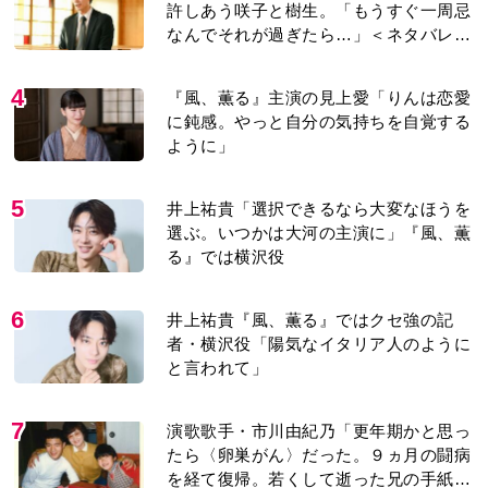
許しあう咲子と樹生。「もうすぐ一周忌
なんでそれが過ぎたら…」＜ネタバレあ
り＞
4
『風、薫る』主演の見上愛「りんは恋愛
に鈍感。やっと自分の気持ちを自覚する
ように」
5
井上祐貴「選択できるなら大変なほうを
選ぶ。いつかは大河の主演に」『風、薫
る』では横沢役
6
井上祐貴『風、薫る』ではクセ強の記
者・横沢役「陽気なイタリア人のように
と言われて」
7
演歌歌手・市川由紀乃「更年期かと思っ
たら〈卵巣がん〉だった。９ヵ月の闘病
を経て復帰。若くして逝った兄の手紙を