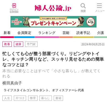
ログイン
検索
メニュー
会員登録
新着
会員限定
ランキング
芸能
読者手記
介護
教養
健康
専門家
2024年06月25日
忙しくても心が整う部屋づくり。リビングやトイ
レ、キッチン周りなど、スッキリ見せるための簡単
なコツとは？
本当に必要なことはすべて「小さな暮らし」が教えてく
れる
横田真由子
ライフスタイルコンサルタント、オフィスファーレ代表
人生
片づけ
整理
暮らし
書籍