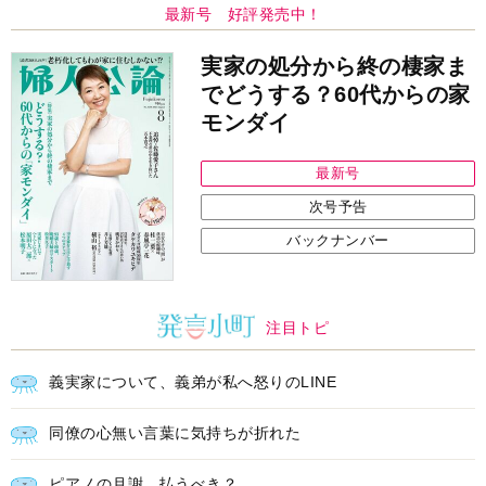
最新号 好評発売中！
実家の処分から終の棲家ま
でどうする？60代からの家
モンダイ
最新号
次号予告
バックナンバー
注目トピ
義実家について、義弟が私へ怒りのLINE
同僚の心無い言葉に気持ちが折れた
ピアノの月謝、払うべき？