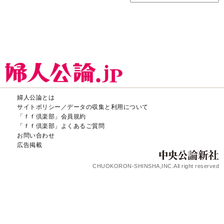
婦人公論とは
サイトポリシー／データの収集と利用について
「ｆｆ倶楽部」会員規約
「ｆｆ倶楽部」よくあるご質問
お問い合わせ
広告掲載
CHUOKORON-SHINSHA,INC.All right reserved