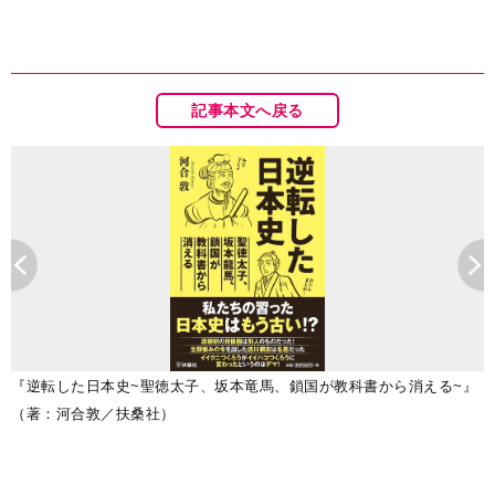
記事本文へ戻る
『逆転した日本史~聖徳太子、坂本竜馬、鎖国が教科書から消える~』
（著：河合敦／扶桑社）