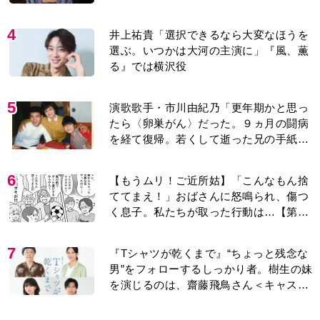
4
井上祐貴「選択できるなら大変なほうを
選ぶ。いつかは大河の主演に」『風、薫
る』では横沢役
5
演歌歌手・市川由紀乃「更年期かと思っ
たら〈卵巣がん〉だった。９ヵ月の闘病
を経て復帰。若くして逝った兄の手紙を
今も支えに」【2026上半期BEST】
6
【もうムリ！ご近所姑】「こんなもん捨
ててまえ！」おばさんに怒鳴られ、傷つ
く息子。私たちが取った行動は…【第3
話】
7
『Tシャツが乾くまで』“ちょっと残念な
男”をフォローするしっかり者。樹生の妹
を演じるのは、齋藤飛鳥さん＜キャスト
紹介＞