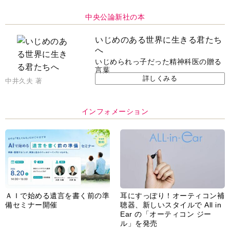
中央公論新社の本
いじめのある世界に生きる君たち
へ
いじめられっ子だった精神科医の贈る
言葉
詳しくみる
中井久夫 著
インフォメーション
ＡＩで始める遺言を書く前の準
耳にすっぽり！オーティコン補
備セミナー開催
聴器、新しいスタイルで All in
Ear の「オーティコン ジー
ル」を発売