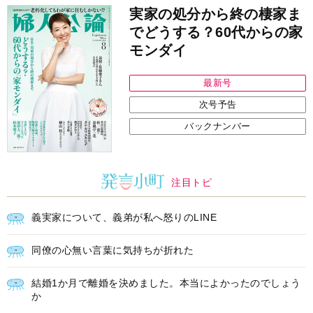
実家の処分から終の棲家ま
でどうする？60代からの家
モンダイ
最新号
次号予告
バックナンバー
注目トピ
義実家について、義弟が私へ怒りのLINE
同僚の心無い言葉に気持ちが折れた
結婚1か月で離婚を決めました。本当によかったのでしょう
か