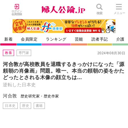
ログイン
検索
メニュー
会員登録
新着
会員限定
ランキング
芸能
読者手記
介護
教養
専門家
2024年08月30日
河合敦が高校教員を退職するきっかけになった「源
頼朝の肖像画」問題。唯一、本当の頼朝の姿をかた
どったとされる木像の顔立ちは…
逆転した日本史
河合敦
歴史研究家・歴史作家
日本史
歴史
書籍