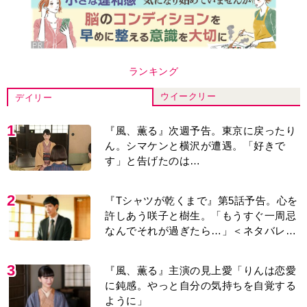
ランキング
ウイークリー
デイリー
1
『風、薫る』次週予告。東京に戻ったり
ん。シマケンと横沢が遭遇。「好きで
す」と告げたのは…
2
『Tシャツが乾くまで』第5話予告。心を
許しあう咲子と樹生。「もうすぐ一周忌
なんでそれが過ぎたら…」＜ネタバレあ
り＞
3
『風、薫る』主演の見上愛「りんは恋愛
に鈍感。やっと自分の気持ちを自覚する
ように」