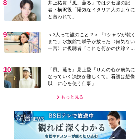
8
井上祐貴『風、薫る』ではクセ強の記
者・横沢役「陽気なイタリア人のように
と言われて」
9
＜3人って誰のこと？＞『Tシャツが乾く
まで』水族館で咲子が放った〈何気ない
一言〉に視聴者「これも何かの伏線？」
「子どもの話だと…」
10
『風、薫る』見上愛「りんの心が病気に
なっていく演技が難しくて。看護は想像
以上に心を使う仕事」
もっと見る