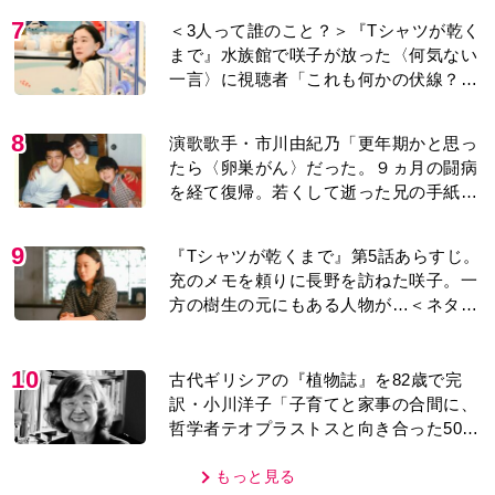
7
＜3人って誰のこと？＞『Tシャツが乾く
まで』水族館で咲子が放った〈何気ない
一言〉に視聴者「これも何かの伏線？」
「子どもの話だと…」
8
演歌歌手・市川由紀乃「更年期かと思っ
たら〈卵巣がん〉だった。９ヵ月の闘病
を経て復帰。若くして逝った兄の手紙を
今も支えに」【2026上半期BEST】
9
『Tシャツが乾くまで』第5話あらすじ。
充のメモを頼りに長野を訪ねた咲子。一
方の樹生の元にもある人物が…＜ネタバ
レあり＞
10
古代ギリシアの『植物誌』を82歳で完
訳・小川洋子「子育てと家事の合間に、
哲学者テオプラストスと向き合った50
年」
もっと見る