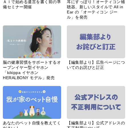
ＡＩで始める遺言を書く前の準
耳にすっぽり！オーティコン補
備セミナー開催
聴器、新しいスタイルで All in
Ear の「オーティコン ジー
ル」を発売
脳の健康習慣をサポートするオ
【編集部より】広告ページにつ
ープンイヤー型イヤホン
いてのお詫びと訂正
「kikippa イヤホン
HERALBONY モデル」発売
あなたのペット自慢を教えてく
【編集部より】公式アドレスの
ださい！
不正利用について