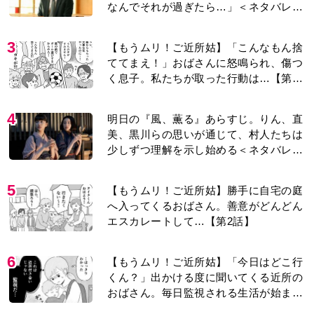
なんでそれが過ぎたら…」＜ネタバレあ
り＞
3
【もうムリ！ご近所姑】「こんなもん捨
ててまえ！」おばさんに怒鳴られ、傷つ
く息子。私たちが取った行動は…【第3
話】
4
明日の『風、薫る』あらすじ。りん、直
美、黒川らの思いが通じて、村人たちは
少しずつ理解を示し始める＜ネタバレあ
り＞
5
【もうムリ！ご近所姑】勝手に自宅の庭
へ入ってくるおばさん。善意がどんどん
エスカレートして…【第2話】
6
【もうムリ！ご近所姑】「今日はどこ行
くん？」出かける度に聞いてくる近所の
おばさん。毎日監視される生活が始ま
り…【第1話】