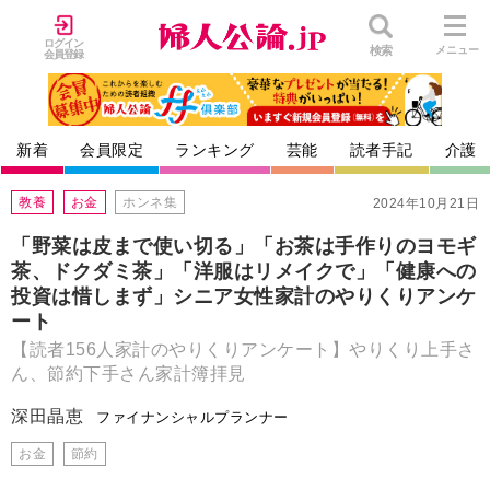
ログイン
検索
メニュー
会員登録
新着
会員限定
ランキング
芸能
読者手記
介護
教養
お金
ホンネ集
2024年10月21日
「野菜は皮まで使い切る」「お茶は手作りのヨモギ
茶、ドクダミ茶」「洋服はリメイクで」「健康への
投資は惜しまず」シニア女性家計のやりくりアンケ
ート
【読者156人家計のやりくりアンケート】やりくり上手さ
ん、節約下手さん家計簿拝見
深田晶恵
ファイナンシャルプランナー
お金
節約