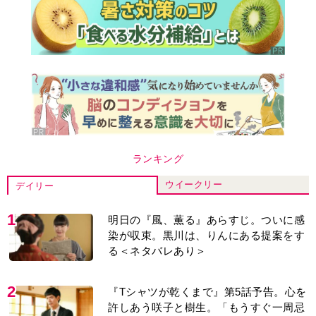
ランキング
ウイークリー
デイリー
1
明日の『風、薫る』あらすじ。ついに感
染が収束。黒川は、りんにある提案をす
る＜ネタバレあり＞
2
『Tシャツが乾くまで』第5話予告。心を
許しあう咲子と樹生。「もうすぐ一周忌