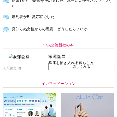
ＡＩで始める遺言を書く前の準
耳にすっぽり！オーティコン補
備セミナー開催
聴器、新しいスタイルで All in
Ear の「オーティコン ジー
ル」を発売
脳の健康習慣をサポートするオ
【編集部より】広告ページにつ
ープンイヤー型イヤホン
いてのお詫びと訂正
「kikippa イヤホン
HERALBONY モデル」発売