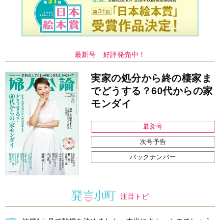
注目トピ
結婚1か月で離婚を決めました。本当によかったのでしょう
か
婚約者がBL愛好家でした
見知らぬ女性からの悪意 どうしたらよいか
中央公論新社の本
家運隆昌
幸運を招き入れる暮らし方
詳しくみる
江原啓之 著
インフォメーション