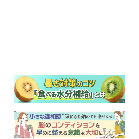
ランキング
ウイークリー
デイリー
1
【もうムリ！ご近所姑】「こんなもん捨
ててまえ！」おばさんに怒鳴られ、傷つ
く息子。私たちが取った行動は…【第3
話】
2
明日の『風、薫る』あらすじ。りん、直
美、黒川らの思いが通じて、村人たちは
少しずつ理解を示し始める＜ネタバレあ
り＞
3
明日の『風、薫る』あらすじ。ついに感
染が収束。黒川は、りんにある提案をす
る＜ネタバレあり＞