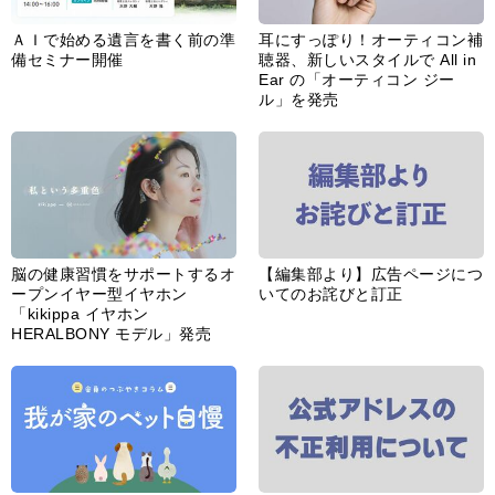
あなたのペット自慢を教えてく
【編集部より】公式アドレスの
ださい！
不正利用について
インフォメーション一覧
婦人公論とは
サイトポリシー／データの収集と利用について
「ｆｆ倶楽部」会員規約
「ｆｆ倶楽部」よくあるご質問
お問い合わせ
広告掲載