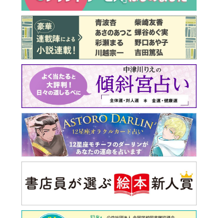
最新号 好評発売中！
実家の処分から終の棲家ま
でどうする？60代からの家
モンダイ
最新号
次号予告
バックナンバー