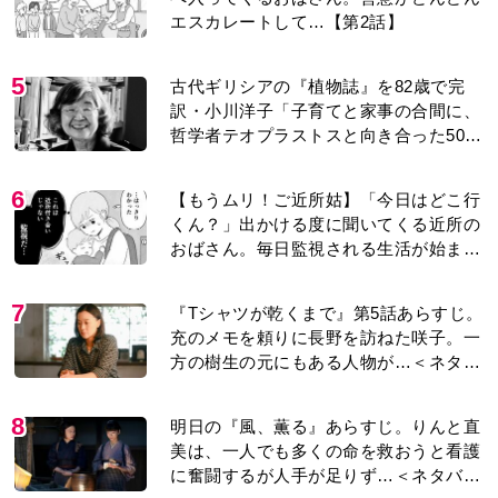
美は、一人でも多くの命を救おうと看護
に奮闘するが人手が足りず…＜ネタバレ
あり＞
9
＜入院したアラ還夫＞「退院の迎えも忘
れられ、頼んだ物も買ってこない…」30
年連れ添った妻の対応に失望。「弱った
時こそ助け合うのが夫婦では」との訴え
に女性たちの反応は…
10
『風、薫る』赤痢患者で長太郎の母・ア
サ役は美山加恋。＜あのドラマ＞で天才
子役として話題に…＜キャスト紹介＞
もっと見る