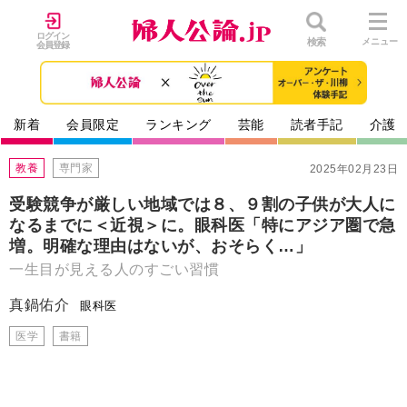
ログイン
検索
メニュー
会員登録
新着
会員限定
ランキング
芸能
読者手記
介護
教養
専門家
2025年02月23日
受験競争が厳しい地域では８、９割の子供が大人に
なるまでに＜近視＞に。眼科医「特にアジア圏で急
増。明確な理由はないが、おそらく…」
一生目が見える人のすごい習慣
真鍋佑介
眼科医
医学
書籍