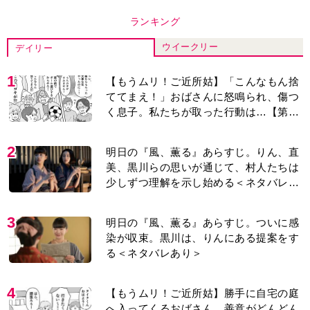
4
【もうムリ！ご近所姑】勝手に自宅の庭
へ入ってくるおばさん。善意がどんどん
エスカレートして…【第2話】
5
古代ギリシアの『植物誌』を82歳で完
訳・小川洋子「子育てと家事の合間に、
哲学者テオプラストスと向き合った50
年」
6
【もうムリ！ご近所姑】「今日はどこ行
くん？」出かける度に聞いてくる近所の
おばさん。毎日監視される生活が始ま
り…【第1話】
7
『Tシャツが乾くまで』第5話あらすじ。
充のメモを頼りに長野を訪ねた咲子。一
方の樹生の元にもある人物が…＜ネタバ
レあり＞
8
明日の『風、薫る』あらすじ。りんと直