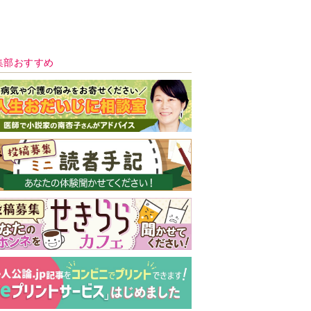
新号 好評発売中！
実家の処分から終
の棲家までどうす
る？60代からの家
モンダイ
最新号
次号予告