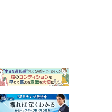
ンキング
ウイークリー
イリー
明日の『風、薫る』あらす
じ。りんの元には思わぬ来訪
者がやってきて…＜ネタバレ
あり＞
来週の『風、薫る』あらす
じ。派出看護を軌道に乗せよ
うと懸命に働く直美。そして
ついに＜あの人＞が…＜ネタ
『風、薫る』見上愛「りんの
バレあり＞
心が病気になっていく演技が
難しくて。看護は想像以上に
心を使う仕事」
『Tシャツが乾くまで』“ちょ
っと残念な男”をフォローする