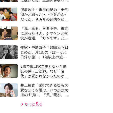
河の主演に」『風、薫る』で
弟！』を解説
は横沢役
もっと見る
VIE
集部おすすめ