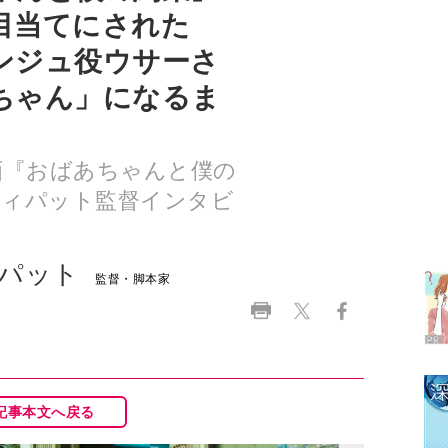
ちゃん」になるま
映画『おばあちゃんと僕の
ティパット監督インタビ
ラ
デ
パット
1
監督・脚本家
2
記事本文へ戻る
3
4