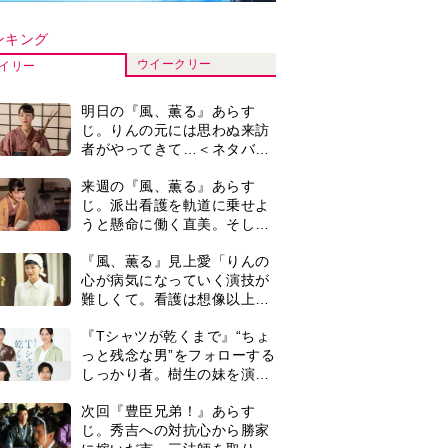
しっかり者。樹生の妹を演じ
るのは、齋藤飛鳥さん＜キャ
次回『豊臣兄弟！』あらす
スト紹介＞
じ。秀吉への対抗心から勝家
に嫁いだ市。三法師を取り戻
すため、小一郎が動き出し
演歌歌手・市川由紀乃「更年
「信長の葬儀」を仕掛ける
期かと思ったら〈卵巣がん〉
が…＜ネタバレあり＞
だった。９ヵ月の闘病を経て
復帰。若くして逝った兄の手
『風、薫る』次週予告。東京
紙を今も支えに」【2026上半
に戻ったりん。シマケンと横
期BEST】
沢が遭遇。「好きです」と告
げたのは…
作家・中島京子「60歳からは
じめた、月1回の〈ぼーっと
日帰り旅〉。1泊以上の旅行
とは違い、思い立ってフラッ
3歳で織田家当主となった信
と出かけられるのがいいとこ
長の孫・三法師。なぜ「名
ろ」【2026上半期BEST】
代」は置かれなかったのか。
秀吉の勢力拡大のきっかけと
0
井上祐貴「選択できるなら大
なった「清須会議」の背景と
変なほうを選ぶ。いつかは大
は…。濱田浩一郎が『豊臣兄