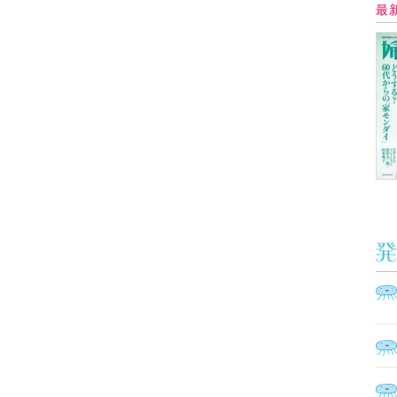
Ａ
く
催
脳
ト
型イ
ヤホ
モ