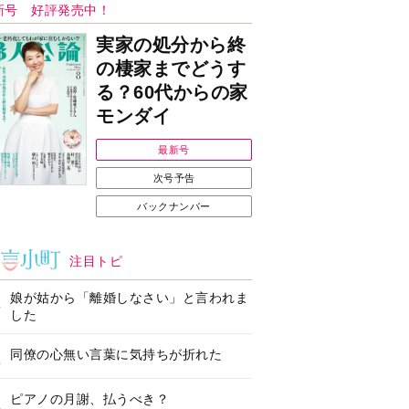
Ｉで始める遺言を書
耳にすっぽり！オーテ
前の準備セミナー開
ィコン補聴器、新しい
スタイルで All in Ear
の「オーティコン ジー
ル」を発売
の健康習慣をサポー
【編集部より】広告ペ
するオープンイヤー
ージについてのお詫び
ヤホン「kikippa イ
と訂正
ン HERALBONY
デル」発売