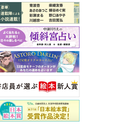
バックナンバー
注目トピ
娘が姑から「離婚しなさい」と言われま
した
同僚の心無い言葉に気持ちが折れた
ピアノの月謝、払うべき？
央公論新社の本
52ヘルツのクジラたち
町田そのこ 著
詳しくみる
ンフォメーション