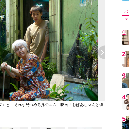
5
6
7
8
左）と、それを見つめる孫のエム 映画『おばあちゃんと僕
9
1