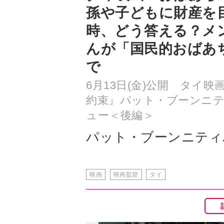
んが「国民的おばあ
で
6月13日(金)公開 タイ
約束』パット・ブーンニ
ュー＜後編＞
パット・ブーンニティ
映画
映画監督
タイ