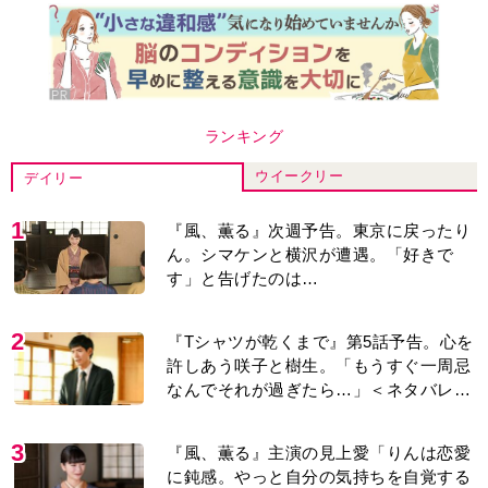
3
『風、薫る』主演の見上愛「りんは恋愛
に鈍感。やっと自分の気持ちを自覚する
ように」
4
井上祐貴「選択できるなら大変なほうを
選ぶ。いつかは大河の主演に」『風、薫
る』では横沢役
5
『Tシャツが乾くまで』“ちょっと残念な
男”をフォローするしっかり者。樹生の妹
を演じるのは、齋藤飛鳥さん＜キャスト
紹介＞
6
井上祐貴『風、薫る』ではクセ強の記
者・横沢役「陽気なイタリア人のように
と言われて」
7
演歌歌手・市川由紀乃「更年期かと思っ
たら〈卵巣がん〉だった。９ヵ月の闘病