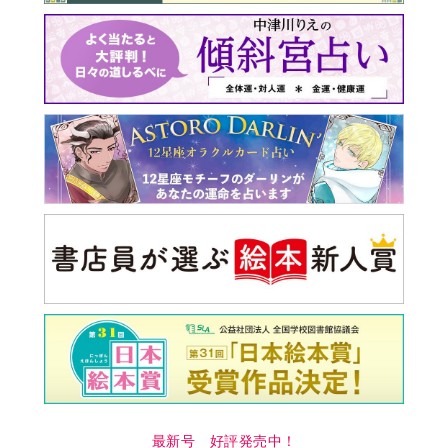
最新号 好評発売中！
実家の処分から終の棲家ま
でどうする？60代からの家
モンダイ
最新号
次号予告
バックナンバー
注目トピ
義実家について、義弟が私へ怒りのLINE
同僚の心無い言葉に気持ちが折れた