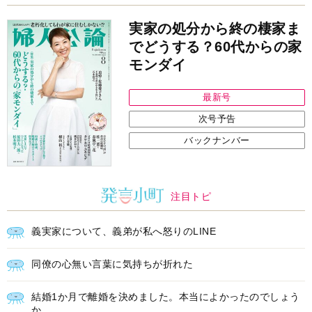
結婚1か月で離婚を決めました。本当によかったのでしょう
か
中央公論新社の本
家運隆昌
幸運を招き入れる暮らし方
詳しくみる
江原啓之 著
インフォメーション
ＡＩで始める遺言を書く前の準
耳にすっぽり！オーティコン補
備セミナー開催
聴器、新しいスタイルで All in