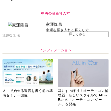
Ear の「オーティコン ジー
ル」を発売
脳の健康習慣をサポートするオ
【編集部より】広告ページにつ
ープンイヤー型イヤホン
いてのお詫びと訂正
「kikippa イヤホン
HERALBONY モデル」発売
あなたのペット自慢を教えてく
【編集部より】公式アドレスの
ださい！
不正利用について
インフォメーション一覧