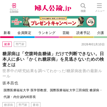
ログイン
検索
メニュー
会員登録
新着
会員限定
ランキング
芸能
読者手記
介護
健康
専門家
2026年01月10日
糖尿病は「空腹時血糖値」だけで判断できない。日
本人に多い「かくれ糖尿病」を見逃さないための検
査とは
世界中の研究結果を調べてわかった!糖尿病改善の最新ル
ール
坂本昌也
国際医療福祉大学 医学部教授、国際医療福祉大学三田病院 糖尿病・
代謝・内分泌内科部長
糖尿病
専門家
書籍