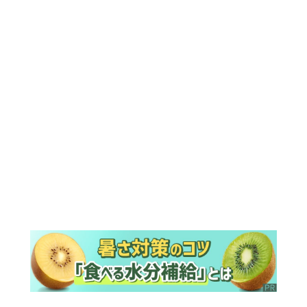
ランキング
ウイークリー
デイリー
1
『風、薫る』次週予告。東京に戻ったり
ん。シマケンと横沢が遭遇。「好きで
す」と告げたのは…
2
『Tシャツが乾くまで』第5話予告。心を
許しあう咲子と樹生。「もうすぐ一周忌
なんでそれが過ぎたら…」＜ネタバレあ
り＞