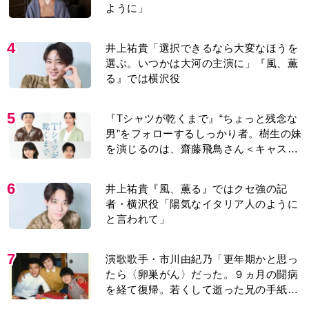
を経て復帰。若くして逝った兄の手紙を
今も支えに」【2026上半期BEST】
8
＜3人って誰のこと？＞『Tシャツが乾く
まで』水族館で咲子が放った〈何気ない
一言〉に視聴者「これも何かの伏線？」
「子どもの話だと…」
9
『風、薫る』見上愛「りんの心が病気に
なっていく演技が難しくて。看護は想像
以上に心を使う仕事」
10
【もうムリ！ご近所姑】「こんなもん捨
ててまえ！」おばさんに怒鳴られ、傷つ
く息子。私たちが取った行動は…【第3
話】
もっと見る