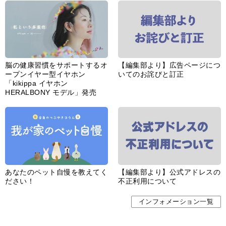
婦人公論とは
サイトポリシー／データの収集と利用について
「ｆｆ倶楽部」会員規約
「ｆｆ倶楽部」よくあるご質問
お問い合わせ
広告掲載
CHUOKORON-SHINSHA,INC.All right reserved