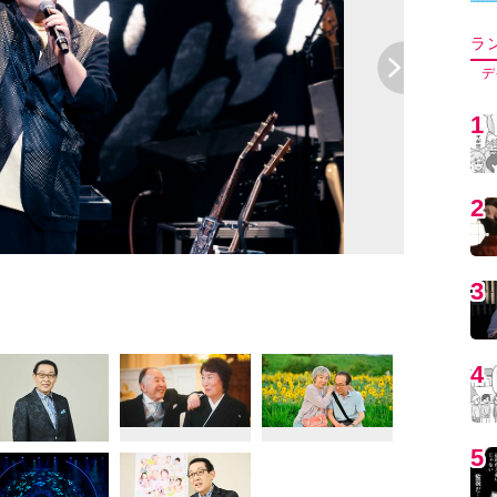
5
6
父とバージン
7
8
9
1