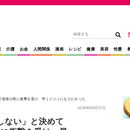
記
介護
お金
人間関係
漫画
レシピ
健康
美容
性愛
で祖母の死に衝撃を受け、早くジジィになりたかった
2026年05月07日
しない」と決めて
死に衝撃を受け、早
った
生メモリーズ』の主題歌