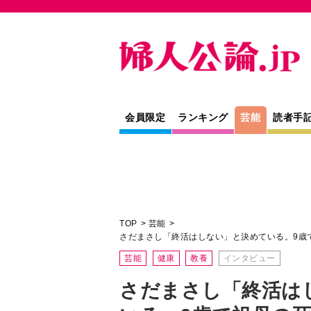
会員限定
ランキング
芸能
読者手
TOP
芸能
さだまさし「終活はしない」と決めている。9歳
芸能
健康
教養
インタビュー
さだまさし「終活は
いる。9歳で祖母の
くジジィになりたか
映画『お終活３ 幸春！人