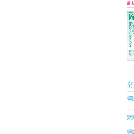
Ａ
く
催
脳
ト
型イ
ヤホ
モ