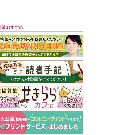
新号 好評発売中！
実家の処分から終
の棲家までどうす
る？60代からの家
モンダイ
最新号
次号予告