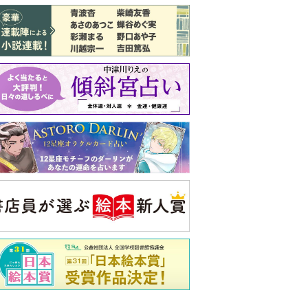
バックナンバー
注目トピ
結婚1か月で離婚を決めました。本当に
よかったのでしょうか
婚約者がBL愛好家でした
見知らぬ女性からの悪意 どうしたらよ
いか
央公論新社の本
家運隆昌
幸運を招き入れる暮らし方
詳しくみる
啓之 著
ンフォメーション