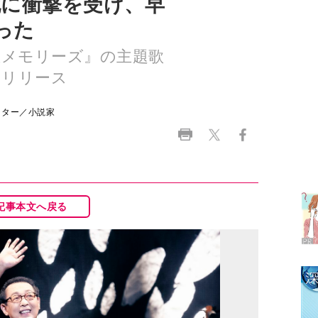
をリリース
イター／小説家
ラ
デ
1
記事本文へ戻る
2
3
4