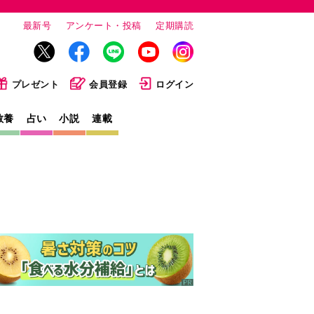
最新号
アンケート・投稿
定期購読
プレゼント
会員登録
ログイン
教養
占い
小説
連載