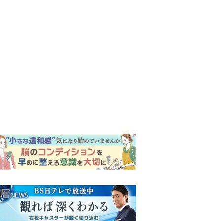
ンキング
ウイークリー
イリー
【もうムリ！ご近所姑】「こ
んなもん捨ててまえ！」おば
さんに怒鳴られ、傷つく息
子。私たちが取った行動は…
明日の『風、薫る』あらす
【第3話】
じ。ついに感染が収束。黒川
は、りんにある提案をする＜
ネタバレあり＞
明日の『風、薫る』あらす
じ。りん、直美、黒川らの思
いが通じて、村人たちは少し
ずつ理解を示し始める＜ネタ
【もうムリ！ご近所姑】勝手
バレあり＞
に自宅の庭へ入ってくるおば