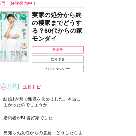
Ｉで始める遺言を書
耳にすっぽり！オーテ
前の準備セミナー開
ィコン補聴器、新しい
スタイルで All in Ear
の「オーティコン ジー
ル」を発売
の健康習慣をサポー
【編集部より】広告ペ
するオープンイヤー
ージについてのお詫び
ヤホン「kikippa イ
と訂正
ン HERALBONY
デル」発売