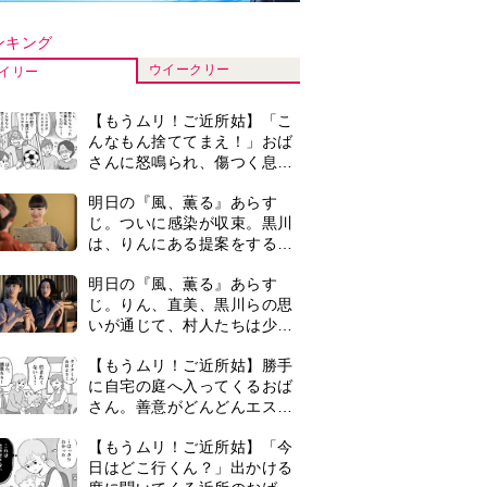
さん。善意がどんどんエスカ
レートして…【第2話】
【もうムリ！ご近所姑】「今
日はどこ行くん？」出かける
度に聞いてくる近所のおばさ
ん。毎日監視される生活が始
古代ギリシアの『植物誌』を
まり…【第1話】
82歳で完訳・小川洋子「子育
ロードを歩く亜矢（剛力彩芽） （C）2026「お終活3」製作委員会
てと家事の合間に、哲学者テ
オプラストスと向き合った50
『Tシャツが乾くまで』第5話
年」
あらすじ。充のメモを頼りに
長野を訪ねた咲子。一方の樹
生の元にもある人物が…＜ネ
『風、薫る』赤痢患者で長太
タバレあり＞
郎の母・アサ役は美山加恋。
＜あのドラマ＞で天才子役と
して話題に…＜キャスト紹介
『Tシャツが乾くまで』第5話
＞
予告。心を許しあう咲子と樹
生。「もうすぐ一周忌なんで
それが過ぎたら…」＜ネタバ
0
＜3人って誰のこと？＞『Tシ
レあり＞
ャツが乾くまで』水族館で咲