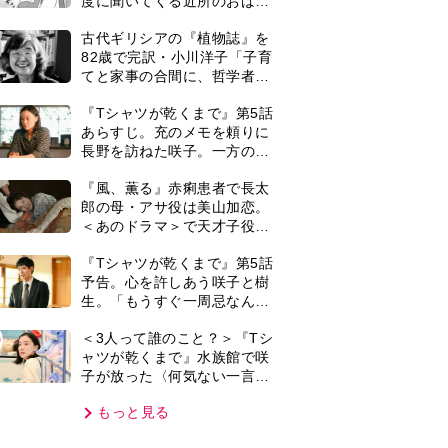
子が放った〈何気ない一言〉
に視聴者「これも何かの伏
もっと見る
線？」「子どもの話だと…」
VIE
集部おすすめ