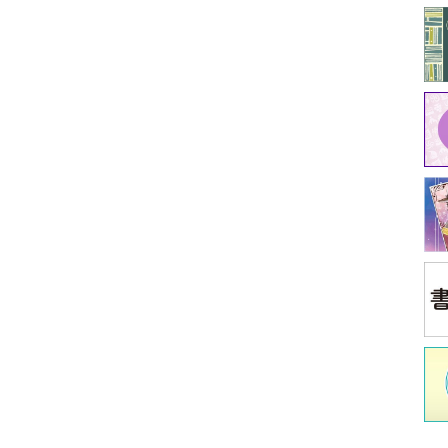
中
江原
イ